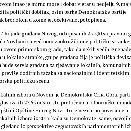
vom imao je mirno more i dobar vjetar u nedjelju 9. maja
ežila politički dobitak, osim barke Demokratske partije
ežak brodolom u kome je, očekivano, potopljena.
o 17 hiljada građana Novog, od upisanih 25.590 sa pravom g
ića Novljani su većinom zaokružili one političke stranke
u u ovom primorskom gradu, tako da nekih većih iznenađ
 u lokalne stranke, grupe građana čija je politička deviz
a bude servis građana za rješavanje lokalnih, komunalnih
 previše dodirnih tačaka sa nacionalnim i identitetskim
orsku političku scenu.
okalnih izbora u Novom je Demokratska Crna Gora, parti
oj glasova ili 27,65 odsto, što pretočeno u odborničke mand
upštini Opštine Herceg Novi. To je neznatno povećanje u
kalnih izbora iz 2017. kada su Demokrate, same, osvojile
gledano iz perspektive avgustovskih parlamentarnih izb