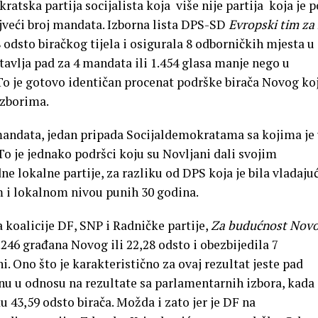
atska partija socijalista koja više nije partija koja je p
ajveći broj mandata. Izborna lista DPS-SD
Evropski tim za
58 odsto biračkog tijela i osigurala 8 odborničkih mjesta u
avlja pad za 4 mandata ili 1.454 glasa manje nego u
 je gotovo identičan procenat podrške birača Novog koj
izborima.
mandata, jedan pripada Socijaldemokratama sa kojima je
 To je jednako podršci koju su Novljani dali svojim
ne lokalne partije, za razliku od DPS koja je bila vladaju
m i lokalnom nivou punih 30 godina.
a koalicije DF, SNP i Radničke partije,
Za
budućnost Novo
3.246 građana Novog ili 22,28 odsto i obezbijedila 7
i. Ono što je karakteristično za ovaj rezultat jeste pad
nu u odnosu na rezultate sa parlamentarnih izbora, kada 
 43,59 odsto birača. Možda i zato jer je DF na