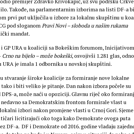
dio premijer Zdravko Krivokapić, uz svu podršku Crkve,
ilo. Takođe, na parlamentarnim izborima na listi DF-a bi
om prvi put uključila u izbore za lokalnu skupštinu u koal
e CG pod sloganom
Pravi Novi – sloboda u našim rukama
nički mandat.
je i GP URA u koaliciji sa Bokeškim forumom, Inicijativo
–
Crno na bijelo – može bokeški
, osvojivši 1.281 glas, odn
 URA je imala 1 odbornika u novskoj skupštini.
 stvaranje široke koalicije za formiranje nove lokalne
tako i biti veliko je pitanje. Dan nakon izbora počele su
 DPS-a, može naći u opoziciji. Glavnu riječ oko formiran
u nedavno sa Demokratskim frontom formirale vlast u
lokalni izbori nakon promjene vlasti u Crnoj Gori. Sjeme
itičari licitirajući oko toga kako Demokrate ovoga puta
ez DF-a. DF i Demokrate od 2016. godine vladaju zajedn