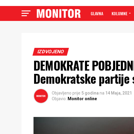
GLAVNA
KOLUMNE
IZDVOJENO
DEMOKRATE POBJEDNI
Demokratske partije s
Objavljeno prije
5 godina
na
14 Maja, 2021
Objavio:
Monitor online