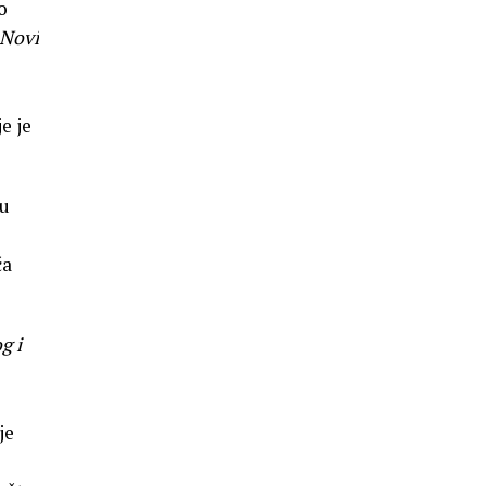
o
 Novi
e je
 u
ća
g i
je