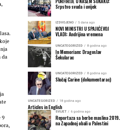
PORFIRIJE U NAŠEM SOKAKU:
,
Srpstvo svuda i uvijek
IZDVOJENO
5 dana ago
NOVI MINISTRI U SPAJIĆEVOJ
lasa.
VLADI: Andrijina vremena
 koje
UNCATEGORIZED
8 godina ago
enja
In Memoriam: Dragoslav
a da
Šekularac
UNCATEGORIZED
8 godina ago
Slučaj Carine (dokumentarac)
ja
ate
UNCATEGORIZED
18 godina ago
Articles in English
SVIJET
6 godina ago
 9
Reportaza sa berbe maslina 2019.
na Zapadnoj obali u Palestini
ora,