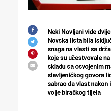
Neki Novljani vide dvije
Novska lista bila isklj
snaga na vlasti sa držav
koje su učestvovale na i
skladu sa osvojenim ma
slavljeničkog govora li
sabrao da vlast nakon i
volje biračkog tijela