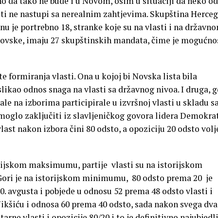
no da tako ne bude i u Novom, osim u situaciji da neko od
sti ne nastupi sa nerealnim zahtjevima. Skupština Herceg
u je portrebno 18, stranke koje su na vlasti i na državn
Novske, imaju 27 skupštinskih mandata, čime je mogućno
e formiranja vlasti. Ona u kojoj bi Novska lista bila
slikao odnos snaga na vlasti sa državnog nivoa. I druga, g
vale na izborima participirale u izvršnoj vlasti u skladu s
oglo zaključiti iz slavljeničkog govora lidera Demokrat
vlast nakon izbora čini 80 odsto, a opoziciju 20 odsto volj
orijskom maksimumu, partije vlasti su na istorijskom
ori je na istorijskom minimumu, 80 odsto prema 20 je
30. avgusta i pobjede u odnosu 52 prema 48 odsto vlasti i
Nikšiću i odnosa 60 prema 40 odsto, sada nakon svega dva
e vlasti i opozicije 80/20 i to je definitivno najubjedlj