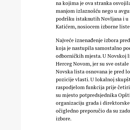
na kojima je ova stranka osvojil
manjom izlaznošću nego u avgust
podršku istaknutih Novljana i u
Katićem, nosiocem izborne list
Najveće iznenađenje izbora preds
koja je nastupila samostalno p
odborničkih mjesta. U Novskoj li
Herceg Novom, jer su sve ostale l
Novska lista osnovana je pred lo
pozicije vlasti. U lokalnoj skup
raspodjelom funkcija prije četiri
su mjesto potpredsjednika Opšti
organizaciju grada i direktorske
očigledno preporučio da su zado
izbore.