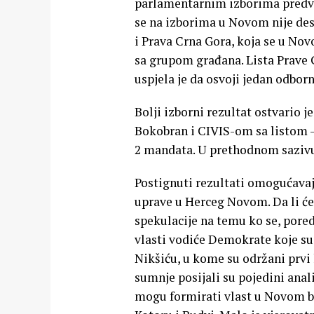
parlamentarnim izborima predvo
se na izborima u Novom nije des
i Prava Crna Gora, koja se u Nov
sa grupom građana. Lista Prav
uspjela je da osvoji jedan odbor
Bolji izborni rezultat ostvario 
Bokobran i CIVIS-om sa listom 
2 mandata. U prethodnom sazivu
Postignuti rezultati omogućavaju
uprave u Herceg Novom. Da li će 
spekulacije na temu ko se, pored
vlasti vodiće Demokrate koje s
Nikšiću, u kome su održani prvi 
sumnje posijali su pojedini anal
mogu formirati vlast u Novom b