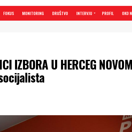
FOKUS
MONITORING
DRUŠTVO
INTERVJU
PROFIL
OKO 
CI IZBORA U HERCEG NOVOM
ocijalista