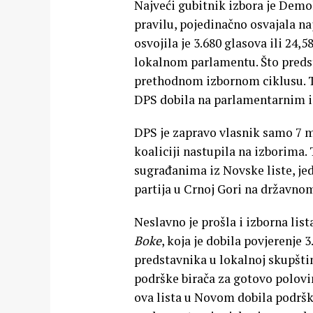
Najveći gubitnik izbora je Demokr
pravilu, pojedinačno osvajala n
osvojila je 3.680 glasova ili 24,
lokalnom parlamentu. Što predst
prethodnom izbornom ciklusu. To
DPS dobila na parlamentarnim 
DPS je zapravo vlasnik samo 7 
koaliciji nastupila na izborima.
sugrađanima iz Novske liste, jed
partija u Crnoj Gori na državno
Neslavno je prošla i izborna list
Boke
, koja je dobila povjerenje 
predstavnika u lokalnoj skupštin
podrške birača za gotovo polovi
ova lista u Novom dobila podršku