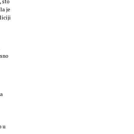
 što
la je
iciji
m
osno
ja
o u