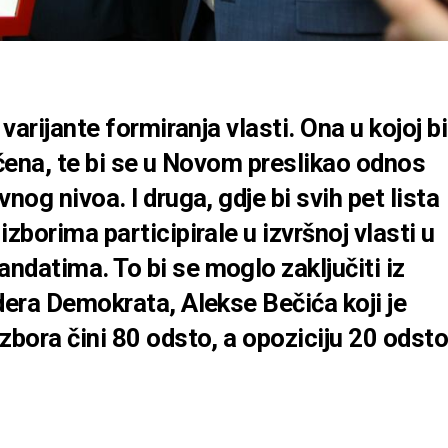
 varijante formiranja vlasti. Ona u kojoj bi
učena, te bi se u Novom preslikao odnos
nog nivoa. I druga, gdje bi svih pet lista
zborima participirale u izvršnoj vlasti u
ndatima. To bi se moglo zaključiti iz
dera Demokrata, Alekse Bečića koji je
zbora čini 80 odsto, a opoziciju 20 odst