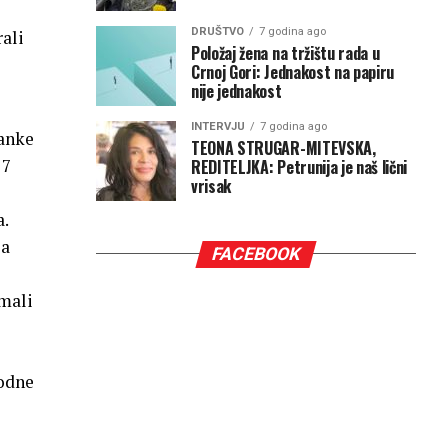
DRUŠTVO
7 godina ago
ali
Položaj žena na tržištu rada u
Crnoj Gori: Jednakost na papiru
nije jednakost
INTERVJU
7 godina ago
ranke
TEONA STRUGAR-MITEVSKA,
 7
REDITELJKA: Petrunija je naš lični
vrisak
a.
sa
FACEBOOK
Imali
hodne