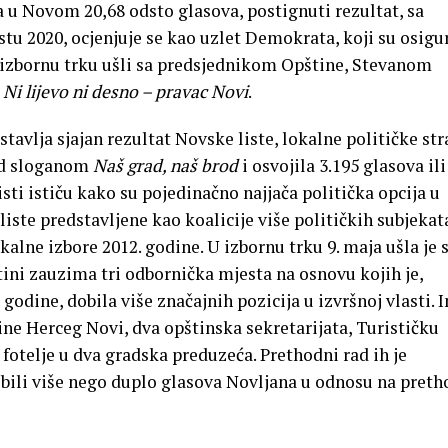
a u Novom 20,68 odsto glasova, postignuti rezultat, sa
u 2020, ocjenjuje se kao uzlet Demokrata, koji su osigur
 izbornu trku ušli sa predsjednikom Opštine, Stevanom
e
Ni lijevo ni desno – pravac Novi
.
tavlja sjajan rezultat Novske liste, lokalne političke st
od sloganom
Naš grad, naš brod
i osvojila 3.195 glasova ili
sti ističu kako su pojedinačno najjača politička opcija u
iste predstavljene kao koalicije više političkih subjekat
kalne izbore 2012. godine. U izbornu trku 9. maja ušla je 
štini zauzima tri odbornička mjesta na osnovu kojih je,
 godine, dobila više značajnih pozicija u izvršnoj vlasti. 
ne Herceg Novi, dva opštinska sekretarijata, Turističku
 fotelje u dva gradska preduzeća. Prethodni rad ih je
bili više nego duplo glasova Novljana u odnosu na pret