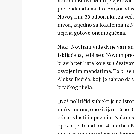
Kotoru i Budvi. Malo je vjerovat
pretendenata na dio izvršne vla
Novog ima 35 odbornika, za većin
nivou, zajedno sa lokalcima iz 
ucjena gotovo onemogućena.
Neki Novljani vide dvije varijant
isključena, te bi se u Novom pre
bi svih pet lista koje su učestvo
osvojenim mandatima. To bi se m
Alekse Bečića, koji je sabrao da 
biračkog tijela.
„Naš politički subjekt je na ist
maksimumu, opozicija u Crnoj G
odnos vlasti i opozicije. Nakon 
opozicije, te nakon 14. marta u 
mjeseca imamo odnos parlamentarn