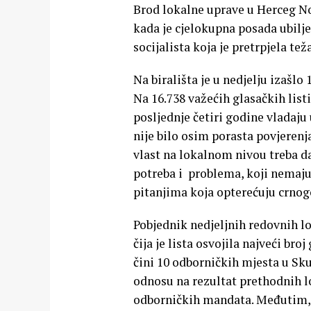
Brod lokalne uprave u Herceg No
kada je cjelokupna posada ubilj
socijalista koja je pretrpjela t
Na birališta je u nedjelju izašl
Na 16.738 važećih glasačkih list
posljednje četiri godine vladaj
nije bilo osim porasta povjerenja
vlast na lokalnom nivou treba d
potreba i problema, koji nemaju
pitanjima koja opterećuju crnog
Pobjednik nedjeljnih redovnih l
čija je lista osvojila najveći br
čini 10 odborničkih mjesta u Sk
odnosu na rezultat prethodnih lo
odborničkih mandata. Međutim, 