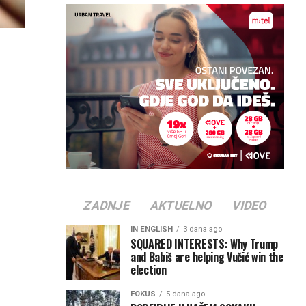
ZADNJE
AKTUELNO
VIDEO
o
IN ENGLISH
3 dana ago
SQUARED INTERESTS: Why Trump
and Babiš are helping Vučić win the
election
FOKUS
5 dana ago