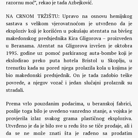
razornu moć”, rekao je tada Azbejković.
NA CRNOM TRŽIŠTU: Upravo na osnovu hemijskog
sastava s velikom vjerovatnoćom je utvrđeno da je
eksploziv koji je korišćen u pokušaju atentata na bivšeg
makedonskog predsjednika Kira Gligorova – proizveden
u Beranama. Atentat na Gligorova izvršen je oktobra
1995. godine uz pomoć parkiranog auta-bombe koji je
ekslodirao preko puta hotela Bristol u Skoplju, u
trenutku kada su pored njega prolazila kola u kojima je
bio makedonski predsjednik. On je tada zadobio teške
povrede, a njegov vozač i jedan slučajni prolaznik su
stradali.
Prema vrlo pouzdanim podacima, u beranskoj fabrici,
poslije toga bilo je uvedeno vanredno stanje, a vojska je
provjerila izlaz svakog grama plastičnog eksploziva.
Utvrđeno je da je bilo sve u redu što se tiče prodaje, ali i
da se ne može znati šta je rađeno sa prodatim