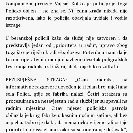
kompanijom preuzeo Vujisić. Koliko je puta prije toga
Polieks obijen – ne zna se. Ni jedna krađa nikada nije
razotkrivena, iako je policija obavljala uviđaje i vodila
istrage.
U beranskoj policiji kažu da slučaj nije zatvoren i da
predstavlja jedan od „prioriteta u radu”, upravo zbog
toga što je riječ o krađi eksploziva. Potvrđuju nam da je
tokom operativnih radnji obavljeno desetak poligrafskih
testiranja radnika i stražara, ali da nije bilo rezultata.
BEZUSPJEŠNA ISTRAGA: „Osim radnika, na
informativne razgovore dovođen je i jedan broj mještana
sela Polica, gdje se fabrika nalazi. Četiri stražara su
procesuirana za nesavjestan rad u službi jer su spavali na
radnim mjestima. Čitav mjesec policijska patrola
obilazila je krug fabrike u kasnim noćnim satima, ali bez
uspjeha. Dobro je da krađa nema neko vrijeme, ali ostaje
prioritet da rasvijetlimo kako su se one ranije dešavale”,