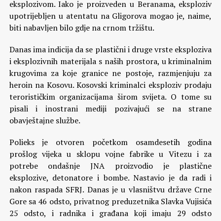
eksplozivom. Iako je proizveden u Beranama, eksploziv
upotrijebljen u atentatu na Gligorova mogao je, naime,
biti nabavljen bilo gdje na crnom tržištu.
Danas ima indicija da se plastični i druge vrste eksploziva
i eksplozivnih materijala s naših prostora, u kriminalnim
krugovima za koje granice ne postoje, razmjenjuju za
heroin na Kosovu. Kosovski kriminalci eksploziv prodaju
terorističkim organizacijama širom svijeta. O tome su
pisali i inostrani mediji pozivajući se na strane
obavještajne službe.
Polieks je otvoren početkom osamdesetih godina
prošlog vijeka u sklopu vojne fabrike u Vitezu i za
potrebe ondašnje JNA proizvodio je plastične
eksplozive, detonatore i bombe. Nastavio je da radi i
nakon raspada SFRJ. Danas je u vlasništvu države Crne
Gore sa 46 odsto, privatnog preduzetnika Slavka Vujisića
25 odsto, i radnika i građana koji imaju 29 odsto