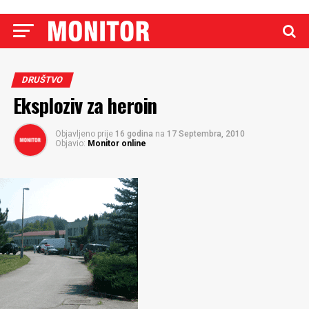
DRUŠTVO
Eksploziv za heroin
Objavljeno prije
16 godina
na
17 Septembra, 2010
Objavio:
Monitor online