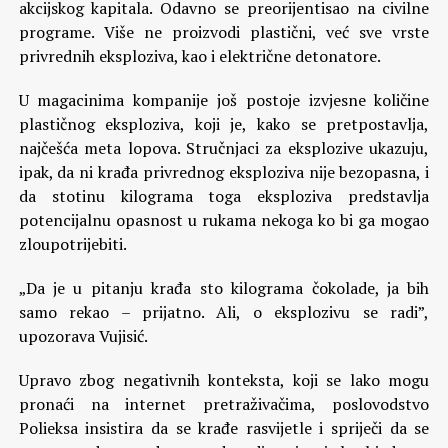
akcijskog kapitala. Odavno se preorijentisao na civilne
programe. Više ne proizvodi plastični, već sve vrste
privrednih eksploziva, kao i električne detonatore.
U magacinima kompanije još postoje izvjesne količine
plastičnog eksploziva, koji je, kako se pretpostavlja,
najčešća meta lopova. Stručnjaci za eksplozive ukazuju,
ipak, da ni krađa privrednog eksploziva nije bezopasna, i
da stotinu kilograma toga eksploziva predstavlja
potencijalnu opasnost u rukama nekoga ko bi ga mogao
zloupotrijebiti.
„Da je u pitanju krađa sto kilograma čokolade, ja bih
samo rekao – prijatno. Ali, o eksplozivu se radi”,
upozorava Vujisić.
Upravo zbog negativnih konteksta, koji se lako mogu
pronaći na internet pretraživačima, poslovodstvo
Polieksa insistira da se krađe rasvijetle i spriječi da se