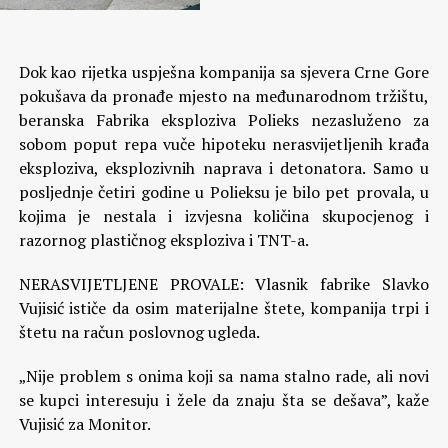
Dok kao rijetka uspješna kompanija sa sjevera Crne Gore
pokušava da pronađe mjesto na međunarodnom tržištu,
beranska Fabrika eksploziva Polieks nezasluženo za
sobom poput repa vuče hipoteku nerasvijetljenih krađa
eksploziva, eksplozivnih naprava i detonatora. Samo u
posljednje četiri godine u Polieksu je bilo pet provala, u
kojima je nestala i izvjesna količina skupocjenog i
razornog plastičnog eksploziva i TNT-a.
NERASVIJETLJENE PROVALE: Vlasnik fabrike Slavko
Vujisić ističe da osim materijalne štete, kompanija trpi i
štetu na račun poslovnog ugleda.
„Nije problem s onima koji sa nama stalno rade, ali novi
se kupci interesuju i žele da znaju šta se dešava”, kaže
Vujisić za Monitor.