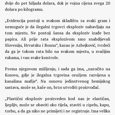
dvije do pet hiljada dolara, dok je vojna cijena svega 20
dolara po kilogramu.
„Evidencija postoji u svakom skladištu za svaki gram i
nemoguće je da ilegalni trgovci eksploziv nabavljaju na
tom mjestu. Ne postoji šansa da eksploziv izađe bez
papira. Ali prije rata eksplozivom smo snabdijevali
Sloveniju, Hrvatsku i Bosnu”, kazao je Azbejković, tvrdeći
da ga je tokom rata bilo na svakom mjestu, u svačijim
rukama, i van svake kontrole.
Prema njegovom mišljenju, i sada ga ima, „naročito na
Kosovu, gdje je ilegalna trgovina oružjem razvijena u
kanalima mafije”. Na osnovu jedinstvenog hemijskog
sastava, može se, kaže on, brzo utvrditi proizvođač.
„Plastični eksploziv proizveden kod nas je elastičan,
ljepljiv, može se obaviti oko tijela, staviti u cipelu, kapu,
torbu, a da ga niko ne primijeti i ne registruje. Ima veliku