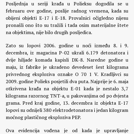
Posljednja u seriji krađa u Polieksu dogodila se u
februaru ove godine, poslije radnog vremena, kada su
obijeni objekti E-17 i E-18. Provalnici očigledno nijesu
pronašli ono što su tražili i tada osim materijalne štete
na objektima, nije bilo drugih posljedica.
Zato su lopovi 2006. godine u noći između 8. i 9.
decembra, iz magacina P-02 ukrali 6.179 detonatora i
dvije hiljade komada kapisli DK-8. Naredne godine u
maju, iz fabrike je ukradeno devedeset šest kilograma
privrednog eksploziva oznake O 70 1 V. Kradljivci su
2009. godine Polieks posjetili dva puta. Najprije je 6. maja
otkrivena krađa na objektu E-01 kada je nestalo 3,7
kilograma razornog TNT-a, u pakovanjima od po dvjesta
grama. Pred kraj godine, 13. decembra iz objekta E-17
lopovi su odnijeli 380 elektrodetonatora i jedan kilogram
moćnog plastičnog eksploziva PEP.
Ova evidencija vođena je od kada je upravljanje