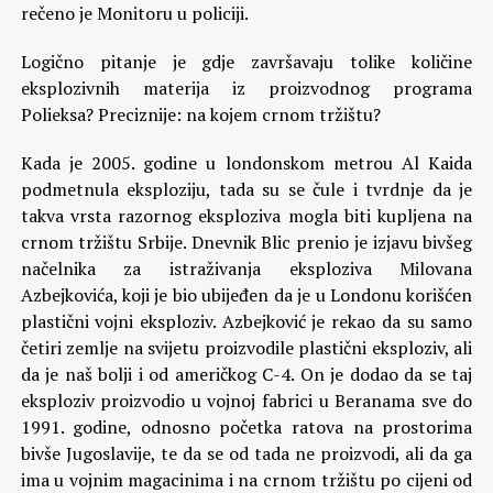
rečeno je Monitoru u policiji.
Logično pitanje je gdje završavaju tolike količine
eksplozivnih materija iz proizvodnog programa
Polieksa? Preciznije: na kojem crnom tržištu?
Kada je 2005. godine u londonskom metrou Al Kaida
podmetnula eksploziju, tada su se čule i tvrdnje da je
takva vrsta razornog eksploziva mogla biti kupljena na
crnom tržištu Srbije. Dnevnik Blic prenio je izjavu bivšeg
načelnika za istraživanja eksploziva Milovana
Azbejkovića, koji je bio ubijeđen da je u Londonu korišćen
plastični vojni eksploziv. Azbejković je rekao da su samo
četiri zemlje na svijetu proizvodile plastični eksploziv, ali
da je naš bolji i od američkog C-4. On je dodao da se taj
eksploziv proizvodio u vojnoj fabrici u Beranama sve do
1991. godine, odnosno početka ratova na prostorima
bivše Jugoslavije, te da se od tada ne proizvodi, ali da ga
ima u vojnim magacinima i na crnom tržištu po cijeni od