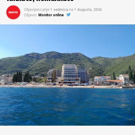
Objavljeno prije
1 sedmica
na
1 Augusta, 2026
Objavio:
Monitor online