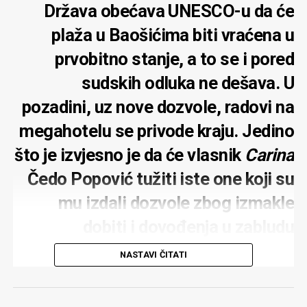
Država obećava UNESCO-u da će
plaža u Baošićima biti vraćena u
prvobitno stanje, a to se i pored
sudskih odluka ne dešava. U
pozadini, uz nove dozvole, radovi na
megahotelu se privode kraju. Jedino
što je izvjesno je da će vlasnik
Carina
Čedo Popović tužiti iste one koji su
mu izdali dozvole zbog izmakle
dobiti i dovođenja u zabludu
NASTAVI ČITATI