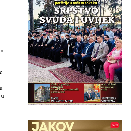
am
ko
ju
 u