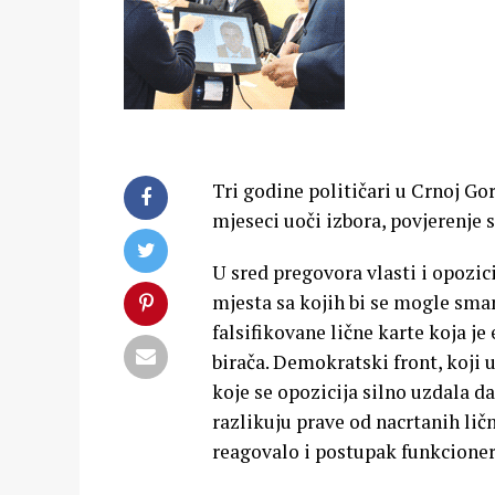
Tri godine političari u Crnoj Go
mjeseci uoči izbora, povjerenje 
U sred pregovora vlasti i opozic
mjesta sa kojih bi se mogle sma
falsifikovane lične karte koja je
birača. Demokratski front, koji 
koje se opozicija silno uzdala d
razlikuju prave od nacrtanih lič
reagovalo i postupak funkcioner