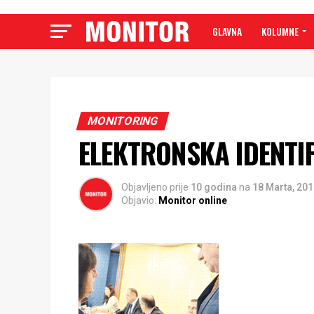
GLAVNA
KOLUMNE
MONITORING
ELEKTRONSKA IDENTIFI
Objavljeno prije
10 godina
na
18 Marta, 20
Objavio:
Monitor online