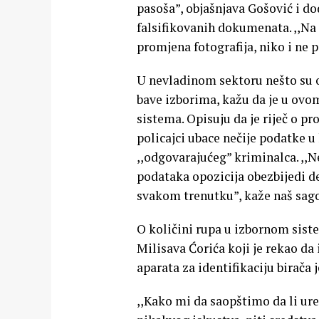
pasoša”, objašnjava Gošović i do
falsifikovanih dokumenata. ,,Na k
promjena fotografija, niko i ne 
U nevladinom sektoru nešto su o
bave izborima, kažu da je u ovo
sistema. Opisuju da je riječ o p
policajci ubace nečije podatke u
,,odgovarajućeg” kriminalca. ,,
podataka opozicija obezbijedi de
svakom trenutku”, kaže naš sag
O količini rupa u izbornom sist
Milisava Ćorića koji je rekao da
aparata za identifikaciju birača
,,Kako mi da saopštimo da li ur