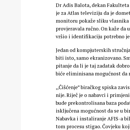
Dr Adis Balota, dekan Fakulteta
je za Atlas televiziju da je dome
monitoru pokaže sliku vlasnika d
provjeravala ručno. On kaže da ur
vršio i identifikaciju potrebno 
Jedan od kompjuterskih stručnja
biti isto, samo ekranizovano. Sm
pitanje da li je taj zadatak dob
biće eliminisana mogućnost da 
,,Čišćenje” biračkog spiska zavi
nije. Riječ je o nabavci i prim
bude prekontrolisana baza podat
isključena mogućnost da se u bir
Nabavka i instaliranje AFIS-a bi
tom procesu stigao. Čovjeku koji