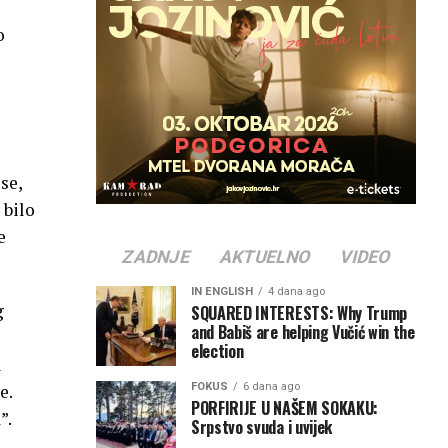
o
se,
 bilo
e
ZADNJE
AKTUELNO
VIDEO
IN ENGLISH
4 dana ago
g
SQUARED INTERESTS: Why Trump
and Babiš are helping Vučić win the
election
i
FOKUS
6 dana ago
e.
PORFIRIJE U NAŠEM SOKAKU:
”.
Srpstvo svuda i uvijek