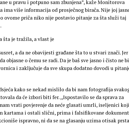
trane u pravu i potpuno sam zbunjena”, kaže Monitorova
a ima više informacija od prosječnog birača. Nije joj jasn
o ovome priča niko nije postavio pitanje za šta služi taj
.
šta je tražila, a vlast je
sret, a da ne obavijesti građane šta to u stvari znači. Jer 
da objasne o čemu se radi. Da je baš sve jasno i čisto ne bi
ornica i zaključuje da sve skupa dodatno dovodi u pitanj
jeća kako se nekad mislilo da bi nam fotografija svako
vala da će izbori biti fer. ,,Ispostavilo se da sprava za
 nam vrati povjerenje da neće glasati umrli, iseljenici koj
im kartama i ostali slični, prima i falsifikovane dokument
kcioniše ispravno, ni da se na glasanju uzima otisak prsta