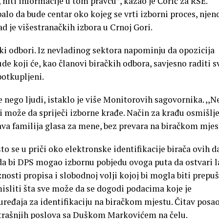
 niti informacije u tom pravcu”, kazao je Ćorić za RSE.
alo da bude centar oko kojeg se vrti izborni proces, njen
ad je višestranačkih izbora u Crnoj Gori.
ki odbori. Iz nevladinog sektora napominju da opozicija
ude koji će, kao članovi biračkih odbora, savjesno raditi s
potkupljeni.
nego ljudi, istaklo je više Monitorovih sagovornika. ,,N
 može da spriječi izborne krađe. Način za krađu osmišlje
tava familija glasa za mene, bez prevara na biračkom mjes
to se u priči oko elektronske identifikacije birača ovih d
a bi DPS mogao izbornu pobjedu ovoga puta da ostvari l
nosti propisa i slobodnoj volji kojoj bi mogla biti prepu
isliti šta sve može da se dogodi podacima koje je
ređaja za identifikaciju na biračkom mjestu. Čitav posao
utrašnjih poslova sa Duškom Markovićem na čelu.