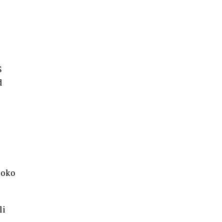
S
d
 oko
li