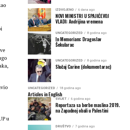
zao
IZDVOJENO
6 dana ago
NOVI MINISTRI U SPAJIĆEVOJ
VLADI: Andrijina vremena
bi
UNCATEGORIZED
8 godina ago
In Memoriam: Dragoslav
Šekularac
sve
rugo
UNCATEGORIZED
8 godina ago
aka,
Slučaj Carine (dokumentarac)
avio
UNCATEGORIZED
18 godina ago
Articles in English
SVIJET
6 godina ago
Reportaza sa berbe maslina 2019.
na Zapadnoj obali u Palestini
MUP u
DRUŠTVO
7 godina ago