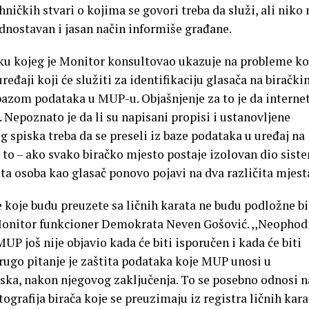
ničkih stvari o kojima se govori treba da služi, ali niko 
dnostavan i jasan način informiše građane.
iku kojeg je Monitor konsultovao ukazuje na probleme ko
eđaji koji će služiti za identifikaciju glasača na biračk
bazom podataka u MUP-u. Objašnjenje za to je da internet
. Nepoznato je da li su napisani propisi i ustanovljene
 spiska treba da se preseli iz baze podataka u uređaj na
 to – ako svako biračko mjesto postaje izolovan dio sist
ta osoba kao glasač ponovo pojavi na dva različita mjest
je koje budu preuzete sa ličnih karata ne budu podložne bi
onitor funkcioner Demokrata Neven Gošović. ,,Neophod
UP još nije objavio kada će biti isporučen i kada će biti
ugo pitanje je zaštita podataka koje MUP unosi u
iska, nakon njegovog zaključenja. To se posebno odnosi n
grafija birača koje se preuzimaju iz registra ličnih kara