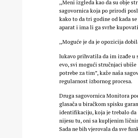
,,Meni izgleda kao da su obje s
sagovornica koja po prirodi posl
kako to da tri godine od kada se 
aparat i ima li ga svrhe kupovati
,,Moguće je da je opozicija dobila 
lukavo prihvatila da im izađe u su
evo, svi mogući stručnjaci ubiše 
potrebe za tim”, kaže naša sagov
regularnost izbornog procesa.
Druga sagovornica Monitora pods
glasača u biračkom spisku garanto
identifikaciju, koja je trebalo da
nijesu tu, oni sa kupljenim ličn
Sada ne bih vjerovala da sve fun