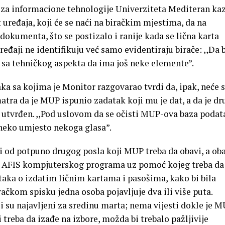
 za informacione tehnologije Univerziteta Mediteran ka
t uređaja, koji će se naći na biračkim mjestima, da na
okumenta, što se postizalo i ranije kada se lična karta
eđaji ne identifikuju već samo evidentiraju birače: ,,Da 
je sa tehničkog aspekta da ima još neke elemente”.
ka sa kojima je Monitor razgovarao tvrdi da, ipak, neće 
atra da je MUP ispunio zadatak koji mu je dat, a da je d
ro utvrđen. ,,Pod uslovom da se očisti MUP-ova baza podat
neko umjesto nekoga glasa”.
si od potpuno drugog posla koji MUP treba da obavi, a ob
jeni AFIS kompjuterskog programa uz pomoć kojeg treba da
aka o izdatim ličnim kartama i pasošima, kako bi bila
ačkom spisku jedna osoba pojavljuje dva ili više puta.
li su najavljeni za sredinu marta; nema vijesti dokle je 
 treba da izađe na izbore, možda bi trebalo pažljivije