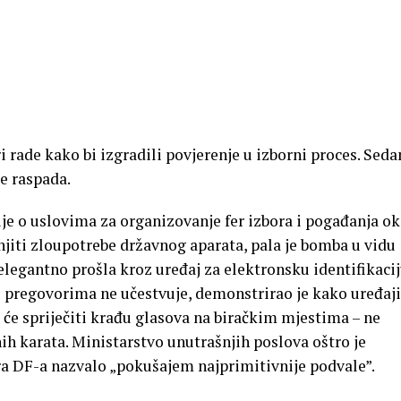
ri rade kako bi izgradili povjerenje u izborni proces. Sed
se raspada.
ije o uslovima za organizovanje fer izbora i pogađanja o
njiti zloupotrebe državnog aparata, pala je bomba u vidu
 elegantno prošla kroz uređaj za elektronsku identifikaci
u pregovorima ne učestvuje, demonstrirao je kako uređaji
a će spriječiti krađu glasova na biračkim mjestima – ne
nih karata. Ministarstvo unutrašnjih poslova oštro je
a DF-a nazvalo „pokušajem najprimitivnije podvale”.