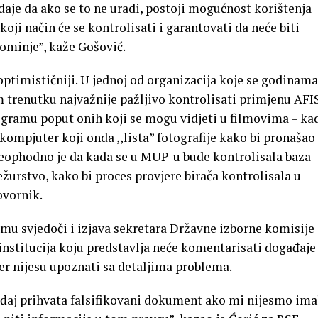
daje da ako se to ne uradi, postoji mogućnost korištenja
oji način će se kontrolisati i garantovati da neće biti
pominje”, kaže Gošović.
ptimističniji. U jednoj od organizacija koje se godinama
m trenutku najvažnije pažljivo kontrolisati primjenu AFI
rogramu poput onih koji se mogu vidjeti u filmovima – ka
 kompjuter koji onda ,,lista” fotografije kako bi pronašao
Neophodno je da kada se u MUP-u bude kontrolisala baza
žurstvo, kako bi proces provjere birača kontrolisala u
ovornik.
emu svjedoči i izjava sekretara Državne izborne komisije
 institucija koju predstavlja neće komentarisati događaje
 jer nijesu upoznati sa detaljima problema.
eđaj prihvata falsifikovani dokument ako mi nijesmo ima