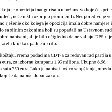
 koju je opozicija inaugurisala u božanstvo koje će sprije
deći, neće ništa ozbiljno promijeniti. Neuporedivo je ve
dno rješenje oko kojega je opozicija imala dobre namjere i
bilo sa silnim zakonima koji su popadali na Ustavnom sud
obro napisani, ali je bilo očigledno da ne valjaju. DPS-u j
 zrela kruška upadne u krilo.
o koštaju. Prema podacima CDT-a za redovan rad partija u
a eura, za izbornu kampanu 1,93 miliona. Ukupno 6,56.
 sata 750 eura. Lako je napisati oštro saopštenje, možda 
 koji će da napiše dobar zakon.