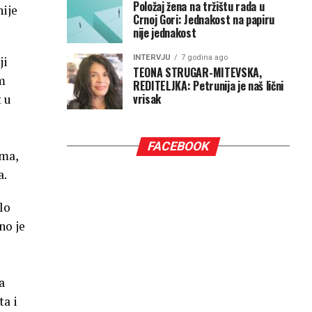
Položaj žena na tržištu rada u
nije
Crnoj Gori: Jednakost na papiru
nije jednakost
INTERVJU
7 godina ago
ji
TEONA STRUGAR-MITEVSKA,
im
REDITELJKA: Petrunija je naš lični
vrisak
 u
FACEBOOK
ema,
a.
lo
no je
a
ta i