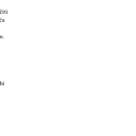
čiti
ća
u.
e
bi