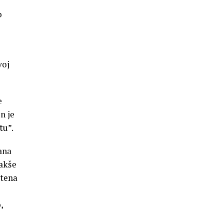
o
voj
e
n je
tu”.
ana
akše
štena
,