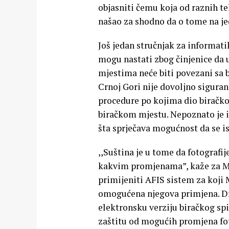
objasniti čemu koja od raznih teh
našao za shodno da o tome na je
Još jedan stručnjak za informat
mogu nastati zbog činjenice da ur
mjestima neće biti povezani sa 
Crnoj Gori nije dovoljno siguran
procedure po kojima dio biračkog
biračkom mjestu. Nepoznato je i
šta sprječava mogućnost da se is
,,Suština je u tome da fotografi
kakvim promjenama”, kaže za M
primijeniti AFIS sistem za koji M
omogućena njegova primjena. Dr
elektronsku verziju biračkog sp
zaštitu od mogućih promjena foto