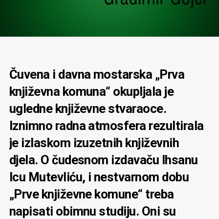
Č
uvena i davna mostarska „Prva
književna komuna“ okupljala je
ugledne književne stvaraoce.
Iznimno radna atmosfera rezultirala
je izlaskom izuzetnih književnih
djela. O čudesnom izdavaču Ihsanu
Icu Mutevliću, i nestvarnom dobu
„Prve književne komune“ treba
napisati obimnu studiju. Oni su