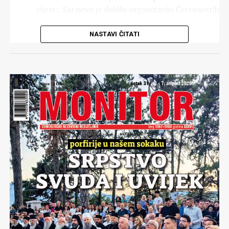
vijest: Sarajevo je dobilo organizaciju Četrnaestih
olimpijskih igara.
NASTAVI ČITATI
Jučer kad je
Haris Džinović,
pjevač moje mladosti, i kava
u istom dom bifeu, pozvao puk na Jahorinu da se
obilježi četrdeset godina od Sarajevske olimpijade navrla
su sječanja…Na čudesno doba, bajkovito. Ne zato što smo
bili četrdeset godina mlađi… Ne, već zbog toga što je
doba Četrnaestih zimskih olimpijskih igara bilo prije
svega vrijeme jakih ličnosti,kojih, nažalost niti u
Sarajevu, a bogme niti u drugim djelovima bivše nam
domovine sve teže i sve rjeđe nalazim..
Olimpijada je bila golemi ispit koji je polagalo Sarajevo,
koji je polagala Jugoslavija…Sa timom ozbiljnih osoba
kojih danas nema, sa istinskim državnikom
Brankom
Mikulićem,
ovaj generacijski projekat ne da je samo
uspio. Četrnaeste zimske olimpijske igre postale su
mjerilo uspješnosti u svijetu svjetskog olimpizma.