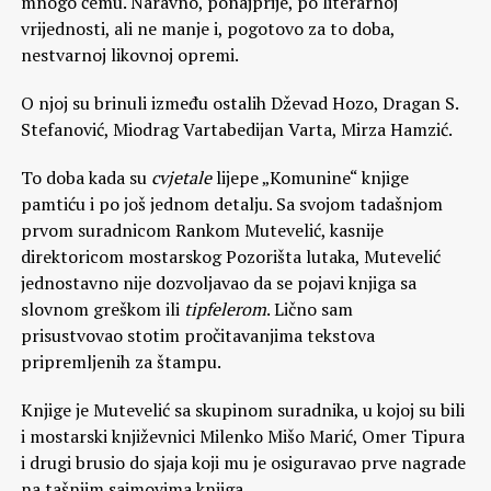
mnogo čemu. Naravno, ponajprije, po literarnoj
vrijednosti, ali ne manje i, pogotovo za to doba,
nestvarnoj likovnoj opremi.
O njoj su brinuli između ostalih Dževad Hozo, Dragan S.
Stefanović, Miodrag Vartabedijan Varta, Mirza Hamzić.
To doba kada su
cvjetale
lijepe „Komunine“ knjige
pamtiću i po još jednom detalju. Sa svojom tadašnjom
prvom suradnicom Rankom Mutevelić, kasnije
direktoricom mostarskog Pozorišta lutaka, Mutevelić
jednostavno nije dozvoljavao da se pojavi knjiga sa
slovnom greškom ili
tipfelerom
. Lično sam
prisustvovao stotim pročitavanjima tekstova
pripremljenih za štampu.
Knjige je Mutevelić sa skupinom suradnika, u kojoj su bili
i mostarski književnici Milenko Mišo Marić, Omer Tipura
i drugi brusio do sjaja koji mu je osiguravao prve nagrade
na tašnjim sajmovima knjiga.