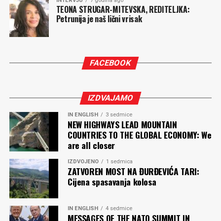
INTERVJU
7 godina ago
TEONA STRUGAR-MITEVSKA, REDITELJKA:
Petrunija je naš lični vrisak
FACEBOOK
IZDVAJAMO
IN ENGLISH
3 sedmice
NEW HIGHWAYS LEAD MOUNTAIN
COUNTRIES TO THE GLOBAL ECONOMY: We
are all closer
IZDVOJENO
1 sedmica
ZATVOREN MOST NA ĐURĐEVIĆA TARI:
Cijena spasavanja kolosa
IN ENGLISH
4 sedmice
MESSAGES OF THE NATO SUMMIT IN