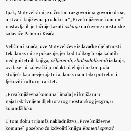
Ipak, Mutevelić mi je u čestim razgovorima govorio da se,
u stvari, književna produkcija ” „Prve književne komune“
nastavlja ili je tačnije kazati
oslanja
na čuvene mostarske
izdavače Pahera i Kisića.
Veličina i značaj ove Mutevelićeve izdavačke djelatnosti
tek danas mi se pokazuje, jer kod tolikog broja izdatih
nedignitetnih knjiga,
ošljarenih
,
zbrdazdolisanih
izdanja,
ovi biserni izdavački produkti djeluju i nakon pola
stoljeća kao nevjerojatni a danas nam tako potrebni i
ljekoviti kulturni raritet.
„Prva književna komuna“ imala je i knjižaru u
najatraktivnijem dijelu starog mostarskog jezgra, u
kujundžiluku.
U tom dobu trijumfa nakladništva „Prve književne
komune“ posebno ću izdvojiti knjigu
Kameni spavač