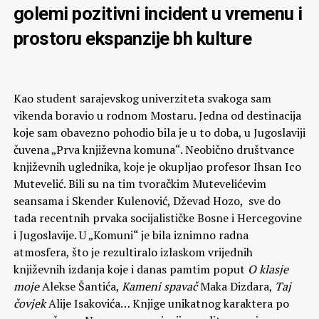
golemi pozitivni incident u vremenu i
prostoru ekspanzije bh kulture
Kao student sarajevskog univerziteta svakoga sam
vikenda boravio u rodnom Mostaru. Jedna od destinacija
koje sam obavezno pohodio bila je u to doba, u Jugoslaviji
čuvena „Prva književna komuna“. Neobično društvance
književnih uglednika, koje je okupljao profesor Ihsan Ico
Mutevelić. Bili su na tim tvoračkim Mutevelićevim
seansama i Skender Kulenović, Dževad Hozo, sve do
tada recentnih prvaka socijalističke Bosne i Hercegovine
i Jugoslavije. U „Komuni“ je bila iznimno radna
atmosfera, što je rezultiralo izlaskom vrijednih
književnih izdanja koje i danas pamtim poput
O klasje
moje
Alekse Šantića,
Kameni spavač
Maka Dizdara,
Taj
čovjek
Alije Isakovića… Knjige unikatnog karaktera po