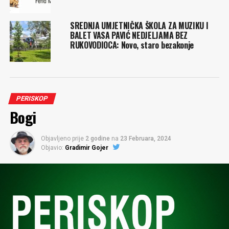
SREDNJA UMJETNIČKA ŠKOLA ZA MUZIKU I
BALET VASA PAVIĆ NEDJELJAMA BEZ
RUKOVODIOCA: Novo, staro bezakonje
PERISKOP
Bogi
Objavljeno prije
2 godine
na
23 Februara, 2024
Objavio:
Gradimir Gojer