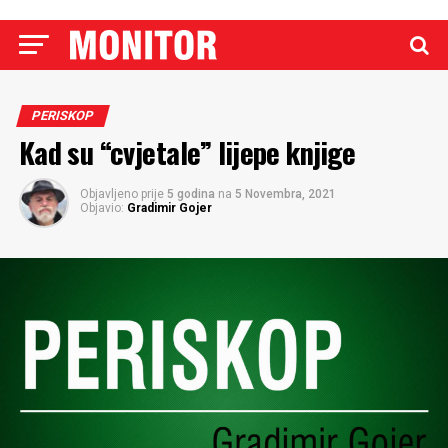
PERISKOP
Kad su “cvjetale” lijepe knjige
Objavljeno prije
5 godina
na
5 Novembra, 2021
Objavio:
Gradimir Gojer