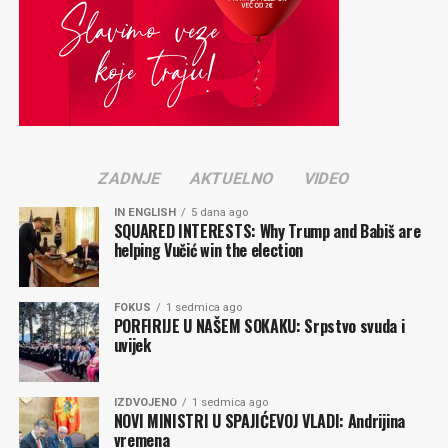
Neka ove riječi dragog Huana Antonia Samarana budu
epilog ovom Periskopu
Gradimir GOJER
Komentari
ZADNJE
AKTUELNO
VIDEO
IN ENGLISH
5 dana ago
SQUARED INTERESTS: Why Trump and Babiš are
helping Vučić win the election
FOKUS
1 sedmica ago
PORFIRIJE U NAŠEM SOKAKU: Srpstvo svuda i
uvijek
IZDVOJENO
1 sedmica ago
NOVI MINISTRI U SPAJIĆEVOJ VLADI: Andrijina
vremena