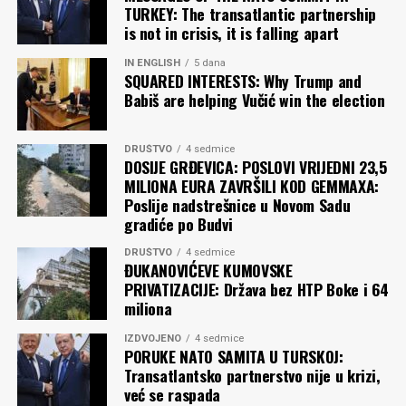
TURKEY: The transatlantic partnership
is not in crisis, it is falling apart
IN ENGLISH
5 dana
SQUARED INTERESTS: Why Trump and
Babiš are helping Vučić win the election
DRUŠTVO
4 sedmice
DOSIJE GRĐEVICA: POSLOVI VRIJEDNI 23,5
MILIONA EURA ZAVRŠILI KOD GEMMAXA:
Poslije nadstrešnice u Novom Sadu
gradiće po Budvi
DRUŠTVO
4 sedmice
ĐUKANOVIĆEVE KUMOVSKE
PRIVATIZACIJE: Država bez HTP Boke i 64
miliona
IZDVOJENO
4 sedmice
PORUKE NATO SAMITA U TURSKOJ:
Transatlantsko partnerstvo nije u krizi,
već se raspada