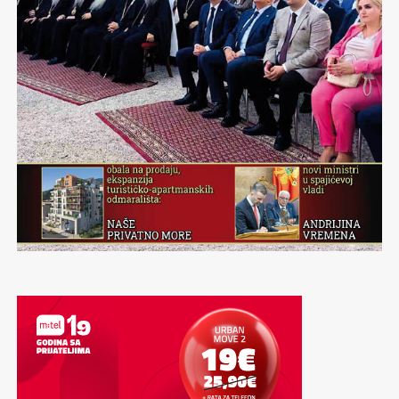
Jarko se sječam svakoga dana sarajevske olimpijade.
Sječam se šampiona
Jure Franka
kome su Sarajlije
ispjevali pjesmu:”Eto Jureka sladjeg od bureka…”
Nevjerojatnu atmosferu koju obujmljuju Zetra i
Skenderija,olimpijske planine i borilišta, opći porast
umjetničkog života tih dana, razdraganih lica na ulicama
Šehera…Sve to je trajalo za vrijeme Četrnaestih
olimpijskih igara kao nestvarni san. Bajka, veličanstvena
bajka,šeherska.
Sad kad obilježavamo četrdeset godina od ove
nestvarnosti koja je Sarajevo tih dana učinila centrom
svijeta, u mojim ušima odjekuju riječi predsjednika
Medjunarodnog olimpijskog komiteta sa spuštanja
zavjese na sve te bajkovite prizore:”…Hvala drago
Sarajevo!”