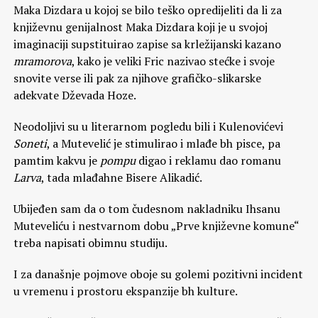
Maka Dizdara u kojoj se bilo teško opredijeliti da li za
književnu genijalnost Maka Dizdara koji je u svojoj
imaginaciji supstituirao zapise sa krležijanski kazano
mramorova
, kako je veliki Fric nazivao stećke i svoje
snovite verse ili pak za njihove grafičko-slikarske
adekvate Dževada Hoze.
Neodoljivi su u literarnom pogledu bili i Kulenovićevi
Soneti
, a Mutevelić je stimulirao i mlađe bh pisce, pa
pamtim kakvu je
pompu
digao i reklamu dao romanu
Larva
, tada mlađahne Bisere Alikadić.
Ubijeđen sam da o tom čudesnom nakladniku Ihsanu
Muteveliću i nestvarnom dobu „Prve književne komune“
treba napisati obimnu studiju.
I za današnje pojmove oboje su golemi pozitivni incident
u vremenu i prostoru ekspanzije bh kulture.