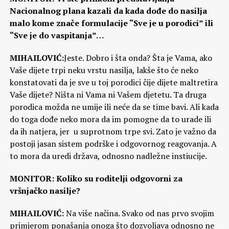
Nacionalnog plana kazali da kada dođe do nasilja
malo kome znače formulacije “Sve je u porodici” ili
“Sve je do vaspitanja”…
MIHAILOVIĆ:
Jeste. Dobro i šta onda? Šta je Vama, ako
Vaše dijete trpi neku vrstu nasilja, lakše što će neko
konstatovati da je sve u toj porodici čije dijete maltretira
Vaše dijete? Ništa ni Vama ni Vašem djetetu. Ta druga
porodica možda ne umije ili neće da se time bavi. Ali kada
do toga dođe neko mora da im pomogne da to urade ili
da ih natjera, jer u suprotnom trpe svi. Zato je važno da
postoji jasan sistem podrške i odgovornog reagovanja. A
to mora da uredi država, odnosno nadležne instiucije.
MONITOR: Koliko su roditelji odgovorni za
vršnjačko nasilje?
MIHAILOVIĆ:
Na više načina. Svako od nas prvo svojim
primjerom ponašanja onoga što dozvoljava odnosno ne