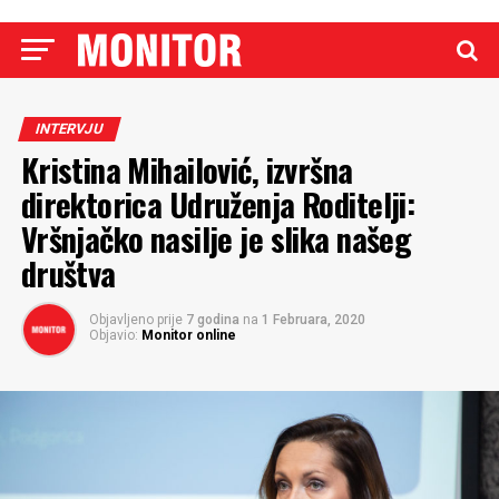
INTERVJU
Kristina Mihailović, izvršna
direktorica Udruženja Roditelji:
Vršnjačko nasilje je slika našeg
društva
Objavljeno prije
7 godina
na
1 Februara, 2020
Objavio:
Monitor online