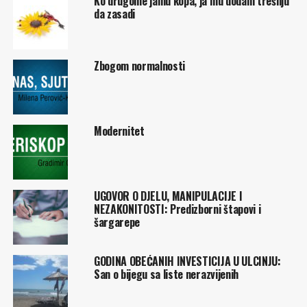
Ko drugome jamu kopa, ja mu dodam trešnju
da zasadi
Zbogom normalnosti
Modernitet
UGOVOR O DJELU, MANIPULACIJE I
NEZAKONITOSTI: Predizborni štapovi i
šargarepe
GODINA OBEĆANIH INVESTICIJA U ULCINJU:
San o bijegu sa liste nerazvijenih