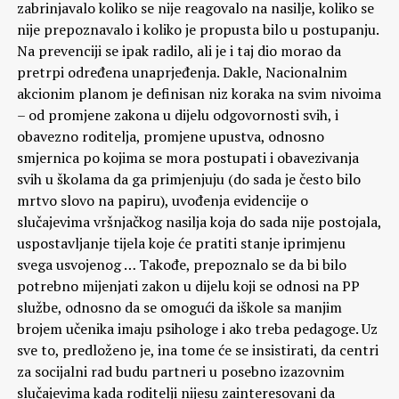
zabrinjavalo koliko se nije reagovalo na nasilje, koliko se
nije prepoznavalo i koliko je propusta bilo u postupanju.
Na prevenciji se ipak radilo, ali je i taj dio morao da
pretrpi određena unaprjeđenja. Dakle, Nacionalnim
akcionim planom je definisan niz koraka na svim nivoima
– od promjene zakona u dijelu odgovornosti svih, i
obavezno roditelja, promjene upustva, odnosno
smjernica po kojima se mora postupati i obavezivanja
svih u školama da ga primjenjuju (do sada je često bilo
mrtvo slovo na papiru), uvođenja evidencije o
slučajevima vršnjačkog nasilja koja do sada nije postojala,
uspostavljanje tijela koje će pratiti stanje iprimjenu
svega usvojenog … Takođe, prepoznalo se da bi bilo
potrebno mijenjati zakon u dijelu koji se odnosi na PP
službe, odnosno da se omogući da iškole sa manjim
brojem učenika imaju psihologe i ako treba pedagoge. Uz
sve to, predloženo je, ina tome će se insistirati, da centri
za socijalni rad budu partneri u posebno izazovnim
slučajevima kada roditelji nijesu zainteresovani da