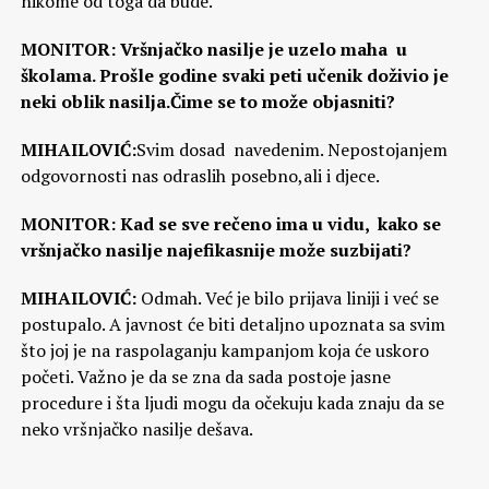
nikome od toga da bude.
MONITOR: Vršnjačko nasilje je uzelo maha u
školama. Prošle godine svaki peti učenik doživio je
neki oblik nasilja.Čime se to može objasniti?
MIHAILOVIĆ:
Svim dosad navedenim. Nepostojanjem
odgovornosti nas odraslih posebno,ali i djece.
MONITOR: Kad se sve rečeno ima u vidu, kako se
vršnjačko nasilje najefikasnije može suzbijati?
MIHAILOVIĆ:
Odmah. Već je bilo prijava liniji i već se
postupalo. A javnost će biti detaljno upoznata sa svim
što joj je na raspolaganju kampanjom koja će uskoro
početi. Važno je da se zna da sada postoje jasne
procedure i šta ljudi mogu da očekuju kada znaju da se
neko vršnjačko nasilje dešava.