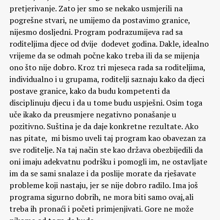
pretjerivanje. Zato jer smo se nekako usmjerili na
pogrešne stvari, ne umijemo da postavimo granice,
nijesmo dosljedni. Program podrazumijeva rad sa
roditeljima djece od dvije dodevet godina. Dakle, idealno
vrijeme da se odmah počne kako treba ili da se mijenja
ono što nije dobro. Kroz tri mjeseca rada sa roditeljima,
individualno i u grupama, roditelji saznaju kako da djeci
postave granice, kako da budu kompetenti da
disciplinuju djecu i da u tome budu uspješni. Osim toga
uče ikako da preusmjere negativno ponašanje u
pozitivno. Suština je da daje konkretne rezultate. Ako
nas pitate, mi bismo uveli taj program kao obavezan za
sve roditelje. Na taj način ste kao država obezbijedili da
oni imaju adekvatnu podršku i pomogli im, ne ostavljate
im da se sami snalaze i da poslije morate da rješavate
probleme koji nastaju, jer se nije dobro radilo. Ima još
programa sigurno dobrih, ne mora biti samo ovaj,ali
treba ih pronaći i početi primjenjivati. Gore ne može