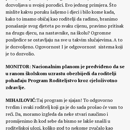
dozvoljava u svojoj porodici. Evo jednog primjera. Što
mislite kakvu poruku šaljemo i djeci i bilo kome kada,
kako to imamo običaj kao roditelji da radimo, branimo
ponašanje svog djeteta po svaku cijenu, pravimo pritisak
na drugu djecu, na nastavnike, na školu? Ogromne
posljedice se ostavljaju na sve u takvim slučajevima. A to
je dozvoljeno. Ogovornost I je odgovornost sistema koji
je to dozvolio.
MONITOR: Nacionalnim planom je predviđeno da se
u ranom školskom uzrastu obezbijedi da roditelji
pohađaju Program Roditeljstvo kroz cjeloživotno
zdravlje.
MIHAILOVIĆ:
Taj program je sjajan! To odgovorno
tvrdim i svaki roditelj koji ga je do sada prošao će vam to
reći. Da, moramo izgleda da neke stvari naučimo i
promijenimo ih kod sebe da bismo se lakše snašli u
roditeljskoj ulozi, koliko god to nekome zvučalo kao