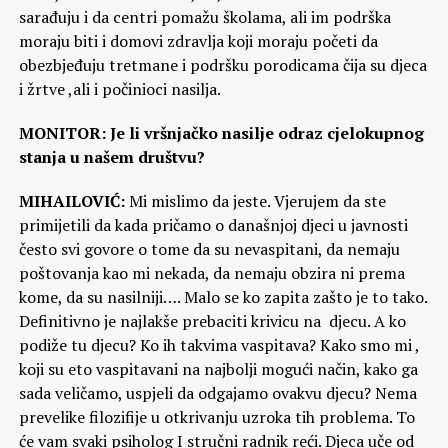
sarađuju i da centri pomažu školama, ali im podrška
moraju biti i domovi zdravlja koji moraju početi da
obezbjeđuju tretmane i podršku porodicama čija su djeca
i žrtve ,ali i počinioci nasilja.
MONITOR: Je li vršnjačko nasilje odraz cjelokupnog
stanja u našem društvu?
MIHAILOVIĆ:
Mi mislimo da jeste. Vjerujem da ste
primijetili da kada pričamo o današnjoj djeci u javnosti
često svi govore o tome da su nevaspitani, da nemaju
poštovanja kao mi nekada, da nemaju obzira ni prema
kome, da su nasilniji…. Malo se ko zapita zašto je to tako.
Definitivno je najlakše prebaciti krivicu na djecu. A ko
podiže tu djecu? Ko ih takvima vaspitava? Kako smo mi ,
koji su eto vaspitavani na najbolji mogući način, kako ga
sada veličamo, uspjeli da odgajamo ovakvu djecu? Nema
prevelike filozifije u otkrivanju uzroka tih problema. To
će vam svaki psiholog I stručni radnik reći. Djeca uče od