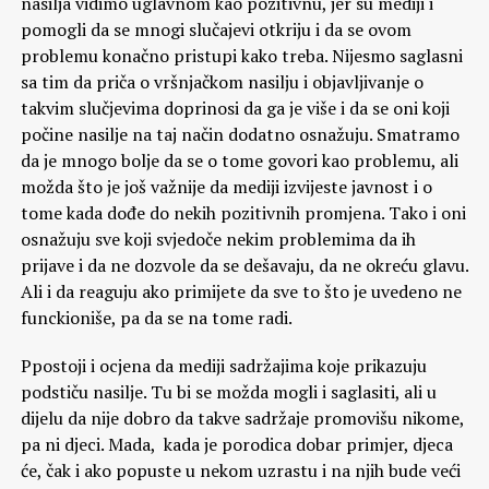
nasilja vidimo uglavnom kao pozitivnu, jer su mediji i
pomogli da se mnogi slučajevi otkriju i da se ovom
problemu konačno pristupi kako treba. Nijesmo saglasni
sa tim da priča o vršnjačkom nasilju i objavljivanje o
takvim slučjevima doprinosi da ga je više i da se oni koji
počine nasilje na taj način dodatno osnažuju. Smatramo
da je mnogo bolje da se o tome govori kao problemu, ali
možda što je još važnije da mediji izvijeste javnost i o
tome kada dođe do nekih pozitivnih promjena. Tako i oni
osnažuju sve koji svjedoče nekim problemima da ih
prijave i da ne dozvole da se dešavaju, da ne okreću glavu.
Ali i da reaguju ako primijete da sve to što je uvedeno ne
funckioniše, pa da se na tome radi.
Ppostoji i ocjena da mediji sadržajima koje prikazuju
podstiču nasilje. Tu bi se možda mogli i saglasiti, ali u
dijelu da nije dobro da takve sadržaje promovišu nikome,
pa ni djeci. Mada, kada je porodica dobar primjer, djeca
će, čak i ako popuste u nekom uzrastu i na njih bude veći