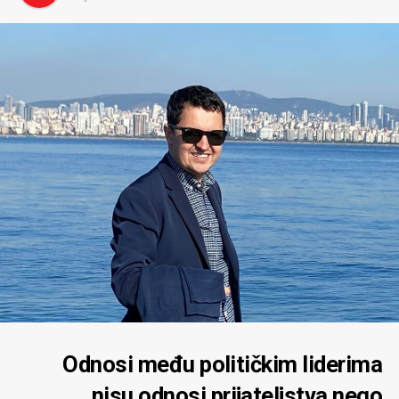
nastavi izvođenje radova uprkos rješenju urbanističko-
građevinske inspekcije kojim je građenje bilo zabranjeno.
Ako se takve sumnje potvrde, a sve govori u prilog
takvom zaključku, onda se moramo suočiti sa
poražavajućom činjenicom da se državni organi stavljaju
u funkciju zaobilaženja zakona koje su sami dužni da
primjenjuju.
Nažalost, moram istaći da ovaj slučaj nije izolovan.
Svjedočimo kontinuiranoj devastaciji prostora, posebno
na području Bokokotorskog zaliva, koji je pod zaštitom
UNESCO-a. Umjesto da bude primjer odgovornog
upravljanja svjetskom kulturnom i prirodnom baštinom,
zaliv se pretvara u ogromno gradilište, okruženo
kamenolomima, sa sve intenzivnijom betonizacijom
obale i trajnim narušavanjem prostora koji predstavlja
jedno od najvrednijih prirodnih dobara Crne Gore.
Odnosi među političkim liderima
Dakle, suština prijave je u tome što ona pokazuje da
nisu odnosi prijateljstva nego