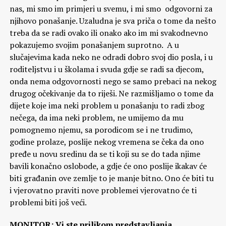
nas, mi smo im primjeri u svemu, i mi smo odgovorni za
njihovo ponašanje. Uzaludna je sva priča o tome da nešto
treba da se radi ovako ili onako ako im mi svakodnevno
pokazujemo svojim ponašanjem suprotno. A u
slučajevima kada neko ne odradi dobro svoj dio posla, i u
roditeljstvu i u školama i svuda gdje se radi sa djecom,
onda nema odgovornosti nego se samo prebaci na nekog
drugog očekivanje da to riješi. Ne razmišljamo o tome da
dijete koje ima neki problem u ponašanju to radi zbog
nečega, da ima neki problem, ne umijemo da mu
pomognemo njemu, sa porodicom se i ne trudimo,
godine prolaze, poslije nekog vremena se čeka da ono
pređe u novu sredinu da se ti koji su se do tada njime
bavili konačno oslobode, a gdje će ono poslije ikakav će
biti građanin ove zemlje to je manje bitno. Ono će biti tu
i vjerovatno praviti nove problemei vjerovatno će ti
problemi biti još veći.
MONITOR: Vi ste prilikom predstavljanja