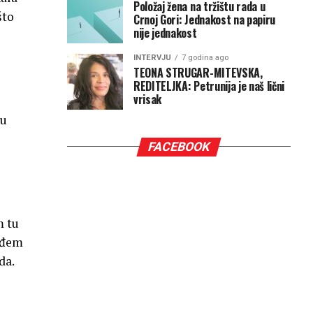
Položaj žena na tržištu rada u
što
Crnoj Gori: Jednakost na papiru
nije jednakost
INTERVJU
7 godina ago
TEONA STRUGAR-MITEVSKA,
REDITELJKA: Petrunija je naš lični
vrisak
ju
i
FACEBOOK
m tu
nađem
da.