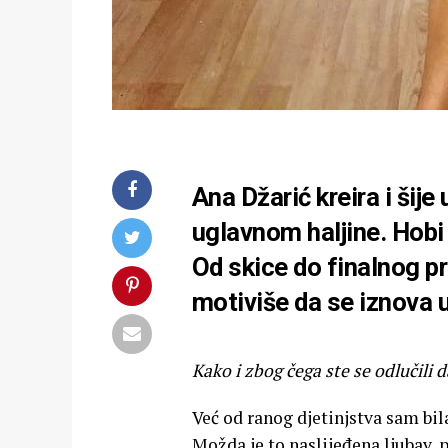
Ana Džarić kreira i šij
uglavnom haljine. Hobi 
Od skice do finalnog pr
motiviše da se iznova u
Kako i zbog čega ste se odlučili
Već od ranog djetinjstva sam bil
Možda je to naslijeđena ljubav, p