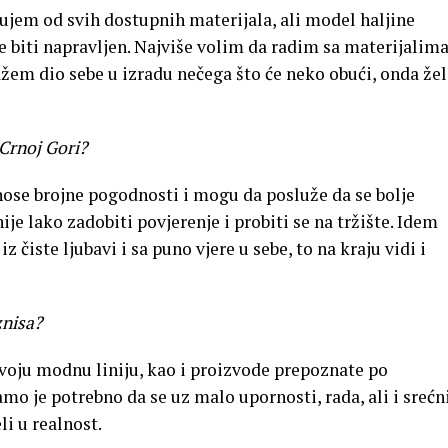
ujem od svih dostupnih materijala, ali model haljine
e biti napravljen. Najviše volim da radim sa materijalima
ažem dio sebe u izradu nečega što će neko obući, onda že
 Crnoj Gori?
se brojne pogodnosti i mogu da posluže da se bolje
nije lako zadobiti povjerenje i probiti se na tržište. Idem
z čiste ljubavi i sa puno vjere u sebe, to na kraju vidi i
znisa?
voju modnu liniju, kao i proizvode prepoznate po
amo je potrebno da se uz malo upornosti, rada, ali i srećn
li u realnost.