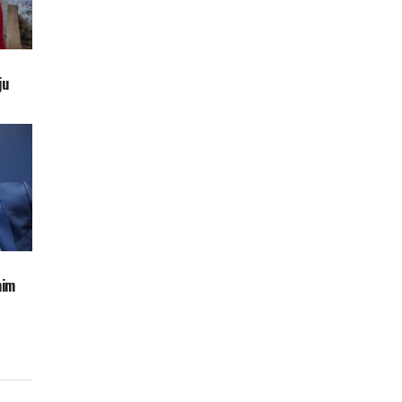
nju
nim