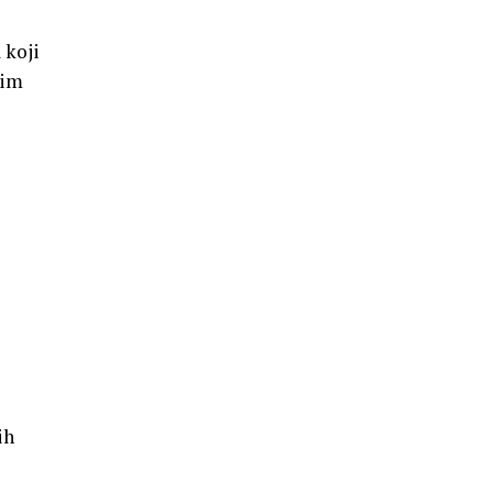
 koji
lim
ih