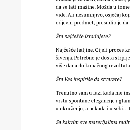
da se lati mašine. Možda u tome i
vide. Ali nesumnjivo, osjećaj k
odjevni predmet, presudio je da 
Šta najčešće izrađujete?
Najčešće haljine. Cijeli proces kr
šivenja. Potrebno je dosta strplj
više dana do konačnog rezultata
Šta Vas inspiriše da stvarate?
Trenutno sam u fazi kada me insp
vrstu spontane elegancije i glam
u okruženju, a nekada i u sebi… 
Sa kakvim sve materijalima radit