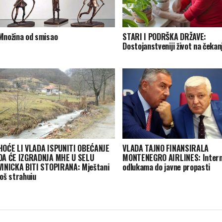
Množina od smisao
STARI I PODRŠKA DRŽAVE:
Dostojanstveniji život na čeka
HOĆE LI VLADA ISPUNITI OBEĆANJE
VLADA TAJNO FINANSIRALA
DA ĆE IZGRADNJA MHE U SELU
MONTENEGRO AIRLINES: Inter
VINICKA BITI STOPIRANA: Mještani
odlukama do javne propasti
još strahuju