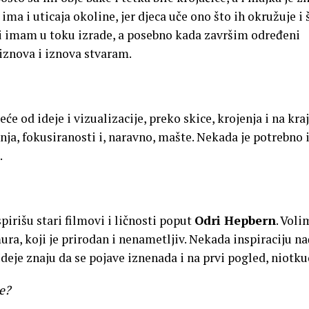
ma i uticaja okoline, jer djeca uče ono što ih okružuje i 
oji imam u toku izrade, a posebno kada završim određeni
iznova i iznova stvaram.
eće od ideje i vizualizacije, preko skice, krojenja i na kra
enja, fokusiranosti i, naravno, mašte. Nekada je potrebno 
.
irišu stari filmovi i ličnosti poput
Odri Hepbern
. Voli
ura, koji je prirodan i nenametljiv. Nekada inspiraciju 
Ideje znaju da se pojave iznenada i na prvi pogled, niotku
e?