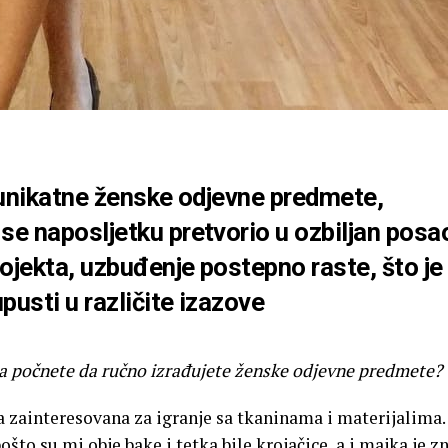
e unikatne ženske odjevne predmete,
se naposljetku pretvorio u ozbiljan posa
ojekta, uzbuđenje postepno raste, što je 
pusti u različite izazove
 da počnete da ručno izrađujete ženske odjevne predmete?
a zainteresovana za igranje sa tkaninama i materijalima.
ošto su mi obje bake i tetka bile krojačice, a i majka je z