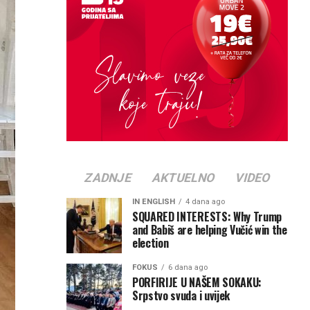
ZADNJE
AKTUELNO
VIDEO
IN ENGLISH
4 dana ago
SQUARED INTERESTS: Why Trump
and Babiš are helping Vučić win the
election
FOKUS
6 dana ago
PORFIRIJE U NAŠEM SOKAKU:
Srpstvo svuda i uvijek