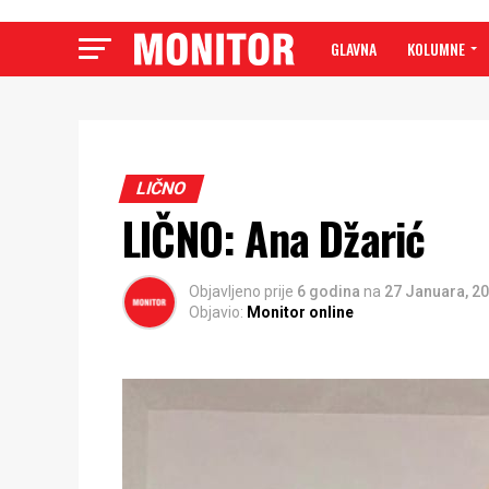
GLAVNA
KOLUMNE
LIČNO
LIČNO: Ana Džarić
Objavljeno prije
6 godina
na
27 Januara, 2
Objavio:
Monitor online