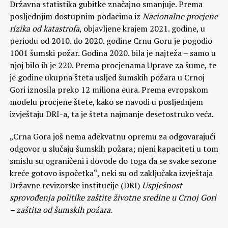
Državna statistika gubitke značajno smanjuje. Prema
posljednjim dostupnim podacima iz
Nacionalne procjene
rizika od katastrofa
, objavljene krajem 2021. godine, u
periodu od 2010. do 2020. godine Crnu Goru je pogodio
1001 šumski požar. Godina 2020. bila je najteža – samo u
njoj bilo ih je 220. Prema procjenama Uprave za šume, te
je godine ukupna šteta usljed šumskih požara u Crnoj
Gori iznosila preko 12 miliona eura. Prema evropskom
modelu procjene štete, kako se navodi u posljednjem
izvještaju DRI-a, ta je šteta najmanje desetostruko veća.
„Crna Gora još nema adekvatnu opremu za odgovarajući
odgovor u slučaju šumskih požara; njeni kapaciteti u tom
smislu su ograničeni i dovode do toga da se svake sezone
kreće gotovo ispočetka“, neki su od zaključaka izvještaja
Državne revizorske institucije (DRI)
Uspješnost
sprovođenja politike zaštite životne sredine u Crnoj Gori
– zaštita od šumskih požara.