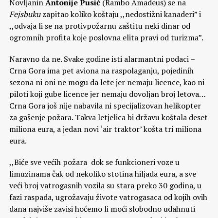
Novljanin
Antonije Pusić
(Rambo Amadeus) se na
Fejsbuku
zapitao koliko koštaju ,,nedostižni kanaderi” i
,,odvaja li se na protivpožarnu zaštitu neki dinar od
ogromnih profita koje poslovna elita pravi od turizma”.
Naravno da ne. Svake godine isti alarmantni podaci –
Crna Gora ima pet aviona na raspolaganju, pojedinih
sezona ni oni ne mogu da lete jer nemaju licence, kao ni
piloti koji gube licence jer nemaju dovoljan broj letova…
Crna Gora još nije nabavila ni specijalizovan helikopter
za gašenje požara. Takva letjelica bi državu koštala deset
miliona eura, a jedan novi ‘air traktor’ košta tri miliona
eura.
,,Biće sve većih požara dok se funkcioneri voze u
limuzinama čak od nekoliko stotina hiljada eura, a sve
veći broj vatrogasnih vozila su stara preko 30 godina, u
fazi raspada, ugrožavaju živote vatrogasaca od kojih ovih
dana najviše zavisi hoćemo li moći slobodno udahnuti