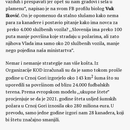
vazduh i prespavati jer opet su nam gradovi i sela u
plamenu”, napisao je na svom FB profilu biolog
Vuk
Iković
. On je opomenuo da stalno slušamo kako nema
para za kanadere i postavio pitanje kako ima novca za
preko 4.000 službenih vozila? ,,Slovenija ima preko 100
puta manje površina koje stradaju u požarima, ali zato
njihova Vlada ima samo oko 20 službenih vozila, manje
nego pojedina naša ministartva”.
Nemar i nemanje strategije nas više košta. Iz
Organizacije KOD izračunali su da je samo tokom prošle
2
godine u Crnoj Gori izgorjelo oko 143 km
šuma što su
uporedili sa površinom od blizu 24.000 fudbalskih
terena. Prema evropskom modelu ,,ukupne štete”
procjenjuje se da je 2021. godine šteta usljed šumskih
požara u Crnoj Gori iznosila oko 280 miliona eura. U
prevodu, samo jedne godine izgori nam 28 kanadera, koji
bi štetu značajno smanjili.