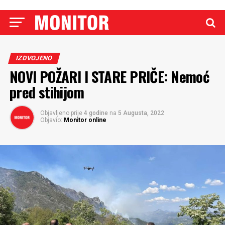
IZDVOJENO
NOVI POŽARI I STARE PRIČE: Nemoć
pred stihijom
Objavljeno prije
4 godine
na
5 Augusta, 2022
Objavio:
Monitor online