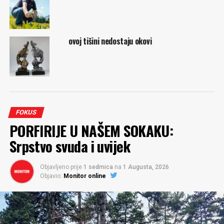
ovoj tišini nedostaju okovi
FOKUS
PORFIRIJE U NAŠEM SOKAKU:
Srpstvo svuda i uvijek
Objavljeno prije
1 sedmica
na
1 Augusta, 2026
Objavio:
Monitor online