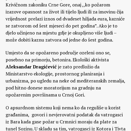
Krivičnom zakoniku Crne Gore, onaj ,,ko požarom
izazove opasnost za život ili tijelo ljudi ili za imovinu čija
vrijednost prelazi iznos od dvadeset hiljada eura, kazniće
se zatvorom od šest mjeseci do pet godina”. Ako je to
djelo učinjeno na mjestu gdje je okupljeno više ljudi –
može dobiti kaznu zatvora od jedne do šest godina.
Umjesto da se opožareno područje ozeleni ono se,
posebno na primorju, betonira. Ekološki aktivista
Aleksandar Dragićević
je zato predložio da
Ministarstvo ekologije, prostornog planiranja i
urbanizma, po ugledu na neke od mediteranskih zemalja,
pod hitno donese moratorijum na gradnju na
opožarenim površinama u Crnoj Gori.
O apsurdnom sistemu koji nema ko da reguliše u korist
građanima, govori i nevjerovatni podatak da vatrogasci
iz Bara kada gase požar u Crmnici moraju da plate za
tunel Sozinu. U skladu sa tim, vatrogasci iz Kotora i Tivta