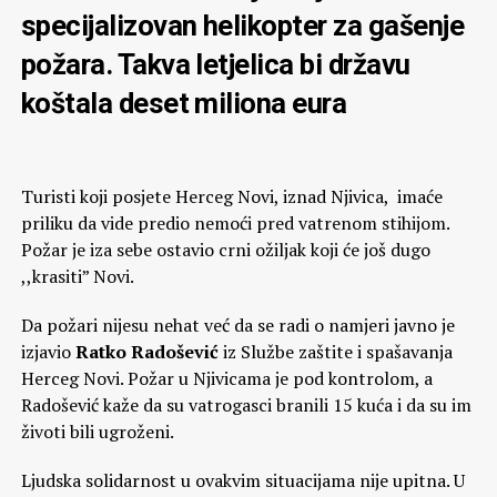
specijalizovan helikopter za gašenje
požara. Takva letjelica bi državu
koštala deset miliona eura
Turisti koji posjete Herceg Novi, iznad Njivica, imaće
priliku da vide predio nemoći pred vatrenom stihijom.
Požar je iza sebe ostavio crni ožiljak koji će još dugo
,,krasiti” Novi.
Da požari nijesu nehat već da se radi o namjeri javno je
izjavio
Ratko Radošević
iz Službe zaštite i spašavanja
Herceg Novi. Požar u Njivicama je pod kontrolom, a
Radošević kaže da su vatrogasci branili 15 kuća i da su im
životi bili ugroženi.
Ljudska solidarnost u ovakvim situacijama nije upitna. U