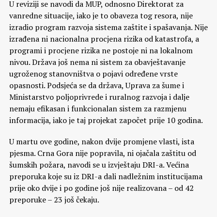
U reviziji se navodi da MUP, odnosno Direktorat za
vanredne situacije, iako je to obaveza tog resora, nije
izradio program razvoja sistema zaštite i spašavanja. Nije
izrađena ni nacionalna procjena rizika od katastrofa, a
programi i procjene rizika ne postoje ni na lokalnom
nivou. Država još nema ni sistem za obavještavanje
ugroženog stanovništva o pojavi određene vrste
opasnosti. Podsjeća se da država, Uprava za šume i
Ministarstvo poljoprivrede i ruralnog razvoja i dalje
nemaju efikasan i funkcionalan sistem za razmjenu
informacija, iako je taj projekat započet prije 10 godina.
U martu ove godine, nakon dvije promjene vlasti, ista
pjesma. Crna Gora nije popravila, ni ojačala zaštitu od
šumskih požara, navodi se u izvještaju DRI-a. Većina
preporuka koje su iz DRI-a dali nadležnim institucijama
prije oko dvije i po godine još nije realizovana – od 42
preporuke – 23 još čekaju.