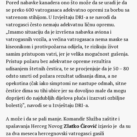
Pored nabavke kanadera ono što može da se uradi je da
se preko 600 vatrogasaca adekvatno opremi za borbu sa
vatrenom stihijom. U Izvještaju DRI-a se navodi da
vatrogasci često nemaju adekvatnu ličnu opremu.
„Imamo situaciju da je izvršena nabavka aviona i
vatrogasnih vozila, a većina vatrogasaca nema maske sa
kiseonikom i protivpožarna odijela, te rizikuju život
samim pristupom vatri, jer je velika mogućnost gušenja.
Pristup požaru bez adekvatne opreme rezultira
udisanjem štetnih čestica, te se procjenjuje da je 50 – 80
odsto smrti od požara rezultat udisanja dima, a ne
opekotina (čak iako simptomi ne nastupe odmah, sitne
čestice dima su tihi ubice jer su dovoljno male da mogu
doprijeti do najdubljih dijelova pluća i izazvati ozbiljne
bolesti)“, navodi se u Izvještaju DRI-a.
A može i da se pali manje. Komandir Služba zaštite i
spašavanja Herceg Novog
Zlatko Ćirović
izjavio je da su
za dva meseca hercegnovski vatrogasci gasili