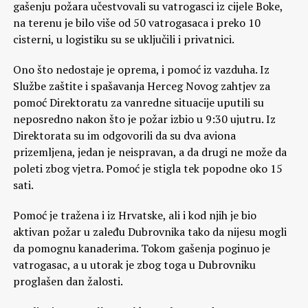
gašenju požara učestvovali su vatrogasci iz cijele Boke,
na terenu je bilo više od 50 vatrogasaca i preko 10
cisterni, u logistiku su se uključili i privatnici.
Ono što nedostaje je oprema, i pomoć iz vazduha. Iz
Službe zaštite i spašavanja Herceg Novog zahtjev za
pomoć Direktoratu za vanredne situacije uputili su
neposredno nakon što je požar izbio u 9:30 ujutru. Iz
Direktorata su im odgovorili da su dva aviona
prizemljena, jedan je neispravan, a da drugi ne može da
poleti zbog vjetra. Pomoć je stigla tek popodne oko 15
sati.
Pomoć je tražena i iz Hrvatske, ali i kod njih je bio
aktivan požar u zaleđu Dubrovnika tako da nijesu mogli
da pomognu kanaderima. Tokom gašenja poginuo je
vatrogasac, a u utorak je zbog toga u Dubrovniku
proglašen dan žalosti.