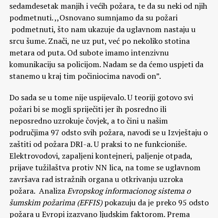
sedamdesetak manjih i većih požara, te da su neki od njih
podmetnuti. ,,Osnovano sumnjamo da su požari
podmetnuti, što nam ukazuje da uglavnom nastaju u
srcu šume. Znači, ne uz put, već po nekoliko stotina
metara od puta. Od subote imamo intenzivnu
komunikaciju sa policijom. Nadam se da ćemo uspjeti da
stanemo u kraj tim počiniocima navodi on”.
Do sada se u tome nije uspijevalo. U teoriji gotovo svi
požari bi se mogli spriječiti jer ih posredno ili
neposredno uzrokuje čovjek, a to čini u našim
područjima 97 odsto svih požara, navodi se u Izvještaju o
zaštiti od požara DRI-a. U praksi to ne funkcioniše.
Elektrovodovi, zapaljeni kontejneri, paljenje otpada,
prijave tužilaštva protiv NN lica, na tome se uglavnom
završava rad istražnih organa u otkrivanju uzroka
požara. Analiza
Evropskog informacionog sistema o
šumskim požarima (EFFIS)
pokazuju da je preko 95 odsto
požara u Evropi izazvano ljudskim faktorom. Prema