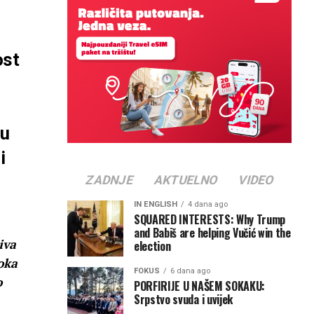
ost
ju
i
ZADNJE
AKTUELNO
VIDEO
IN ENGLISH
4 dana ago
SQUARED INTERESTS: Why Trump
and Babiš are helping Vučić win the
iva
election
oka
FOKUS
6 dana ago
o
PORFIRIJE U NAŠEM SOKAKU:
Srpstvo svuda i uvijek