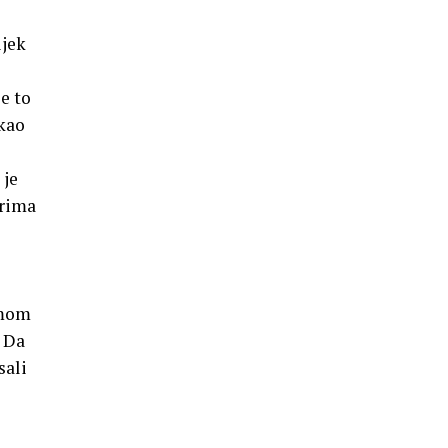
ijek
e to
 kao
 je
trima
zmom
. Da
sali