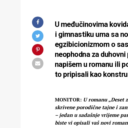
U međučinovima kovida
i gimnastiku uma sa n
egzibicionizmom o sasta
neophodna za duhovni p
napišem u romanu ili po
to pripisali kao konstru
MONITOR:
U romanu „Deset za
skrivene porodične tajne i zam
– jedan u sadašnje vrijeme pa
biste vi opisali vaš novi roman