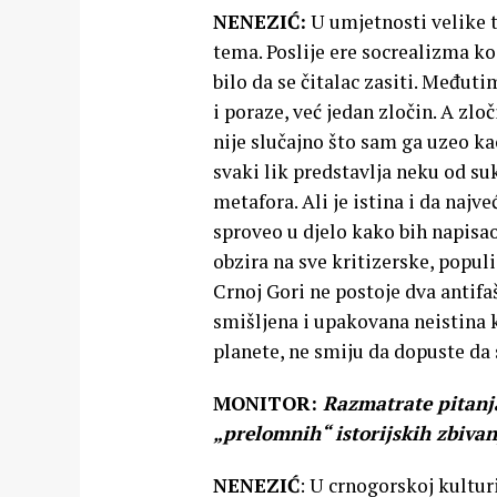
NENEZIĆ:
U umjetnosti velike t
tema. Poslije ere socrealizma k
bilo da se čitalac zasiti. Među
i poraze, već jedan zločin. A zlo
nije slučajno što sam ga uzeo kao
svaki lik predstavlja neku od suk
metafora. Ali je istina i da najve
sproveo u djelo kako bih napisao
obzira na sve kritizerske, popul
Crnoj Gori ne postoje dva antifa
smišljena i upakovana neistina 
planete, ne smiju da dopuste da 
MONITOR:
Razmatrate pitanja
„prelomnih“ istorijskih zbivan
NENEZIĆ
: U crnogorskoj kultur