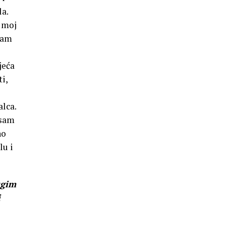
la.
e moj
ram
jeća
i,
lca.
 sam
no
lu i
ugim
i