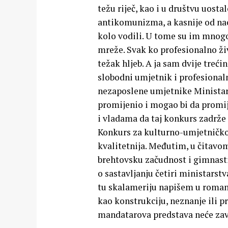
težu riječ, kao i u društvu uost
antikomunizma, a kasnije od naci
kolo vodili. U tome su im mnogo
mreže. Svak ko profesionalno živ
težak hljeb. A ja sam dvije tre
slobodni umjetnik i profesional
nezaposlene umjetnike Ministarst
promijenio i mogao bi da promi
i vladama da taj konkurs zadrž
Konkurs za kulturno-umjetničko 
kvalitetnija. Međutim, u čitav
brehtovsku začudnost i gimnas
o sastavljanju četiri ministarst
tu skalameriju napišem u romanu 
kao konstrukciju, neznanje ili p
mandatarova predstava neće zavr