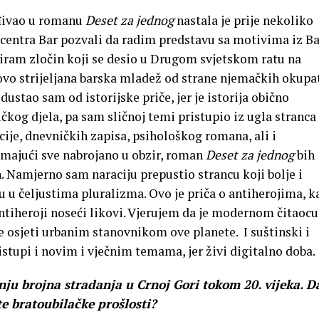
đivao u romanu
Deset za jednog
nastala je prije nekoliko
centra Bar pozvali da radim predstavu sa motivima iz Ba
iram zločin koji se desio u Drugom svjetskom ratu na
vo strijeljana barska mladež od strane njemačkih okupa
ustao sam od istorijske priče, jer je istorija obično
kog djela, pa sam sličnoj temi pristupio iz ugla stranca
kcije, dnevničkih zapisa, psihološkog romana, ali i
majući sve nabrojano u obzir, roman
Deset za jednog
bih
Namjerno sam naraciju prepustio strancu koji bolje i
 u čeljustima pluralizma. Ovo je priča o antiherojima, k
ntiheroji noseći likovi. Vjerujem da je modernom čitaocu
e osjeti urbanim stanovnikom ove planete. I suštinski i
ristupi i novim i vječnim temama, jer živi digitalno doba.
u brojna stradanja u Crnoj Gori tokom 20. vijeka. Da
e bratoubilačke prošlosti?