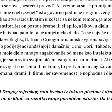
to se zove „nesrećni prevod“. A i vremena su se promijeni
nije cijeli „svijet” isto govorno područje i region, već j
se kao stvaralac uhvatim u koštac sa nekom temom, ja mo
titet, jer on postaje breme ili sljepilo, a likovi u djelu
e bi ispao pamflet a ne umjetničko djelo. To se najviše os
ovi Englez, Italijan i Crnogorac islamske vjeroispovijest
 o podijeljenoj ondašnjoj i današnjoj Crnoj Gori. Takođe,
 moje djelo mnogo angažovanije od mene kao intelektua
, jer sam svim svojim bićem usmjeren na umjetnost. Ali
e svijest o nečemu ili nekome, to pretvaram u angažova
 romanu, drami ili filmu, jer savremenost je nophodna i dje
 Drugog svjetskog rata izašao iz fokusa piscima i dr
 je ključ za razotkrivanje porodične istorije. Da li 