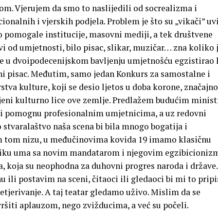
alom. Vjerujem da smo to naslijedili od socrealizma i
onalnih i vjerskih podjela. Problem je što su „vikači” uv
 pomogale institucije, masovni mediji, a tek društvene
i od umjetnosti, bilo pisac, slikar, muzičar… zna koliko j
ćine u dvoipodecenijskom bavljenju umjetnošću egzistirao
ni pisac. Međutim, samo jedan Konkurs za samostalne i
va kulture, koji se desio ljetos u doba korone, značajno
jeni kulturno lice ove zemlje. Predlažem budućim minis
e i pomognu profesionalnim umjetnicima, a uz redovni
stvaralaštvo naša scena bi bila mnogo bogatija i
om tom nizu, u međučinovima kovida 19 imamo klasičnu
tiku uma sa novim mandatarom i njegovim egzibicioni
va, koja su neophodna za duhovni progres naroda i države
ili postavim na sceni, čitaoci ili gledaoci bi mi to pripi
retjerivanje. A taj teatar gledamo uživo. Mislim da se
šiti aplauzom, nego zvižducima, a već su počeli.