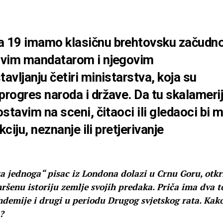
 19 imamo klasičnu brehtovsku začudn
ovim mandatarom i njegovim
vljanju četiri ministarstva, koja su
rogres naroda i države. Da tu skalameri
stavim na sceni, čitaoci ili gledaoci bi m
kciju, neznanje ili pretjerivanje
 jednoga“ pisac iz Londona dolazi u Crnu Goru, otkr
ršenu istoriju zemlje svojih predaka. Priča ima dva t
ndemije i drugi u periodu Drugog svjetskog rata. Kak
?