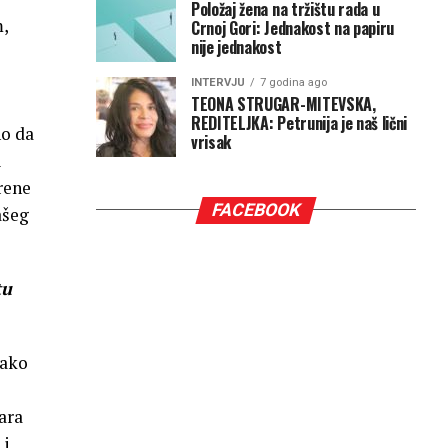
Položaj žena na tržištu rada u
,
Crnoj Gori: Jednakost na papiru
nije jednakost
INTERVJU
7 godina ago
TEONA STRUGAR-MITEVSKA,
REDITELJKA: Petrunija je naš lični
no da
vrisak
i
krene
FACEBOOK
ašeg
tu
Iako
ara
 i