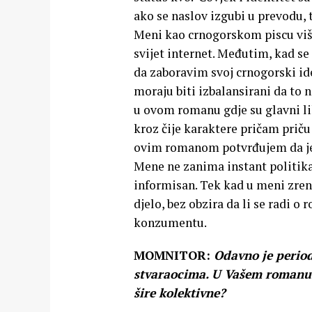
ako se naslov izgubi u prevodu, 
Meni kao crnogorskom piscu više 
svijet internet. Međutim, kad 
da zaboravim svoj crnogorski iden
moraju biti izbalansirani da to n
u ovom romanu gdje su glavni lik
kroz čije karaktere pričam priču
ovim romanom potvrđujem da je
Mene ne zanima instant politika
informisan. Tek kad u meni zren
djelo, bez obzira da li se radi o
konzumentu.
MOMNITOR:
Odavno je period
stvaraocima. U Vašem romanu on
šire kolektivne?