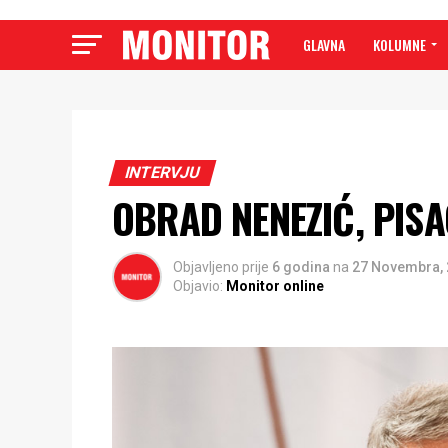
GLAVNA
KOLUMNE
INTERVJU
OBRAD NENEZIĆ, PISAC
Objavljeno prije
6 godina
na
27 Novembra,
Objavio:
Monitor online