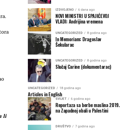
IZDVOJENO
6 dana ago
NOVI MINISTRI U SPAJIĆEVOJ
ra.
VLADI: Andrijina vremena
tora
UNCATEGORIZED
8 godina ago
In Memoriam: Dragoslav
Šekularac
UNCATEGORIZED
8 godina ago
Slučaj Carine (dokumentarac)
ao
UNCATEGORIZED
18 godina ago
Articles in English
SVIJET
6 godina ago
Reportaza sa berbe maslina 2019.
na Zapadnoj obali u Palestini
 li
DRUŠTVO
7 godina ago