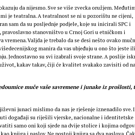
okazuju da nijesmo. Sve se više zvecka oružjem. Međutim
i je teatralna. A teatralnost se ni u pozorištu ne cijeni,
an sam da su posljednje podjele, koje su inicirali SPC i
, pravoslavno stanovništvo u Crnoj Gori u etničkom i
va vremena. Valjda je trebalo da se desi nešto ovako muč
išedecenijskog manira da vas ubjeđuju u ono što jeste il
ajaju. Jednostavno su svi izabrali svoje strane. A poslije is
uživot, kakav takav, čiji će kvalitet svakako zavisiti od n
nedoumice muče vaše savremene i junake iz prošlosti, 
jiževni junaci mislimo da nas je rješenje iznenadilo sve. 
ti događaji su riješili vjerske, nacionalne i identitetske
vatiti samo oni koji sjede na dvije stolice i kojima odgov
 kao knjiga i naslov. Ne postoji knjiga sa dva naslova. Čak