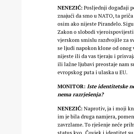
NENEZIĆ:
Posljednji događaji p
znajući da smo u NATO, ta priča m
osim ako nijeste Pirandelo. Sigur
Zakon o slobodi vjeroispovijesti
vjerskom smislu razdvojile za s
se ljudi napokon klone od onog v
nijeste ili da vas tjeraju i prisv
ili lažne ljubavi preostaje nam s
evropskog puta i ulaska u EU.
MONITOR:
Iste identitetske 
nema razrješenja?
NENEZIĆ:
Naprotiv, ja i moji kn
im je bila druga namjera, pomenu
zavrzlame. To rješenje neće prih
status kvo. Čovjek i identitet su