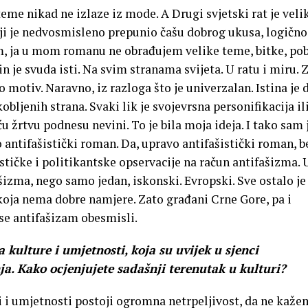
eme nikad ne izlaze iz mode. A Drugi svjetski rat je veli
oji je nedvosmisleno prepunio čašu dobrog ukusa, logično
tim, ja u mom romanu ne obrađujem velike teme, bitke, po
čin je svuda isti. Na svim stranama svijeta. U ratu i miru. 
 motiv. Naravno, iz razloga što je univerzalan. Istina je 
obljenih strana. Svaki lik je svojevrsna personifikacija il
ću žrtvu podnesu nevini. To je bila moja ideja. I tako sam 
 antifašistički roman. Da, upravo antifašistički roman, b
ističke i politikantske opservacije na račun antifašizma. 
šizma, nego samo jedan, iskonski. Evropski. Sve ostalo je
koja nema dobre namjere. Zato građani Crne Gore, pa i
se antifašizam obesmisli.
 kulture i umjetnosti, koja su uvijek u sjenci
ja. Kako ocjenjujete sadašnji terenutak u kulturi?
i i umjetnosti postoji ogromna netrpeljivost, da ne kaže