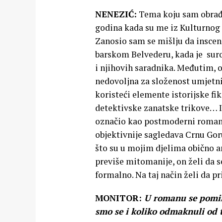
NENEZIĆ:
Tema koju sam obra
godina kada su me iz Kulturnog 
Zanosio sam se mišlju da inscen
barskom Belvederu, kada je suro
i njihovih saradnika. Međutim, od
nedovoljna za složenost umjetnič
koristeći elemente istorijske fi
detektivske zanatske trikove… I
označio kao postmoderni roman. 
objektivnije sagledava Crnu Goru
što su u mojim djelima obično a
previše mitomanije, on želi da s
formalno. Na taj način želi da p
MONITOR:
U romanu se pominj
smo se i koliko odmaknuli od t