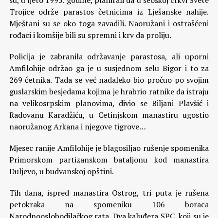
su, u ljeto 1995. godine, planirali da u seoskoj crkvi Svete
Trojice održe parastos četnicima iz Lješanske nahije.
Mještani su se oko toga zavadili. Naoružani i ostrašćeni
rođaci i komšije bili su spremni i krv da proliju.
Policija je zabranila održavanje parastosa, ali uporni
Amfilohije održao ga je u susjednom selu Bigor i to za
269 četnika. Tada se već nadaleko bio pročuo po svojim
guslarskim besjedama kojima je hrabrio ratnike da istraju
na velikosrpskim planovima, divio se Biljani Plavšić i
Radovanu Karadžiću, u Cetinjskom manastiru ugostio
naoružanog Arkana i njegove tigrove…
Mjesec ranije Amfilohije je blagosiljao rušenje spomenika
Primorskom partizanskom bataljonu kod manastira
Duljevo, u budvanskoj opštini.
Tih dana, ispred manastira Ostrog, tri puta je rušena
petokraka na spomeniku 106 boraca
Narodnooslobodilačkog rata. Dva kaluđera SPC, koji su je