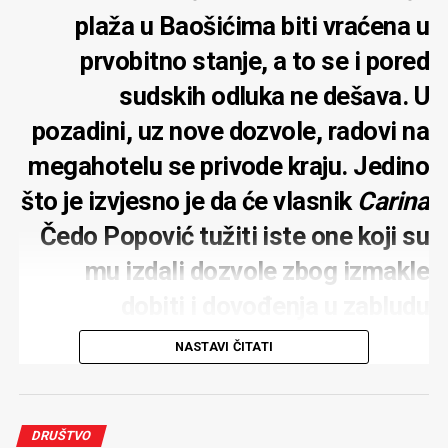
plaža u Baošićima biti vraćena u
prvobitno stanje, a to se i pored
sudskih odluka ne dešava. U
pozadini, uz nove dozvole, radovi na
megahotelu se privode kraju. Jedino
što je izvjesno je da će vlasnik
Carina
Čedo Popović tužiti iste one koji su
mu izdali dozvole zbog izmakle
dobiti i dovođenja u zabludu
NASTAVI ČITATI
Rok o vraćanju plaže u Baošićima, koju je nasula
DRUŠTVO