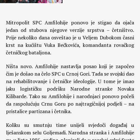
Mitropolit SPC Amfilohije ponovo je stigao da ojača
jedan od stubova njegove verzije srpstva – četništvo.
Prije nekoliko dana osveštao je u Veljem Dubokom časni
krst na kućištu Vuka Bećkovića, komandanta rovačkog
četničkog bataljona.
Ništa novo. Amfilohije nastavlja posao koji je započeo
čim je došao na čelo SPC u Crnoj Gori. Tada se svojski dao
na rehabilitovanje i četničke ideologije. U tome je imao
jaku logističku podršku Narodne stranke Novaka
Kilibarde. Tako su Amfilohije i narodnjaci ponovo počeli
da raspolućuju Crnu Goru po najtragičnijoj podjeli – na
pristalice partizana i četnika.
Koliku su smutnju time unijeli svjedoči događaj u
lješanskom selu Goljemadi. Narodna stranka i Amfilohije