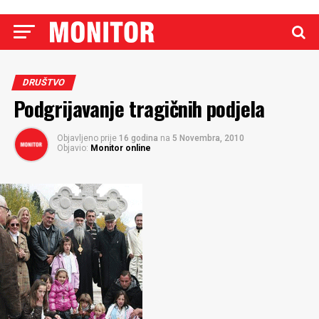
DRUŠTVO
Podgrijavanje tragičnih podjela
Objavljeno prije
16 godina
na
5 Novembra, 2010
Objavio:
Monitor online