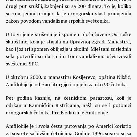
drugi put srušili, kažnjeni su sa 200 dinara. To je, koliko
se zna, jedini primjer da je crnogorska vlast primijenila
zakon povodom vandalizma srpskih sveštenika.
U to vrijeme srušena je i spomen ploča čuvene Ostroške
skupštine, koja je stajala na Upravnoj zgradi Manastira,
kao i još tri spomen obilježja u okolini. Mještani susjednih
sela potvrdili su da su i u tom vandalizmu učestvovali
sveštenici SPC.
U oktobru 2000. u manastiru Kosijerevo, opština Nikšić,
Amfilohije je održao liturgiju i opijelo za oko 90 četnika.
Pet godina kasnije, na četničkom parastosu, koji je
održan u Kamničkim Bistricama, našli su se i potomci
crnogorskih četnika. Predvodio ih je Amfilohije.
Amfilohije je i svoja česta putovanja po Americi koristio
za susrete sa bivšim četnicima. Godine 1996. susreo se sa