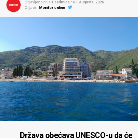
Objavljeno prije
1 sedmica
na
1 Augusta, 2026
Objavio:
Monitor online
Država obećava UNESCO-u da će