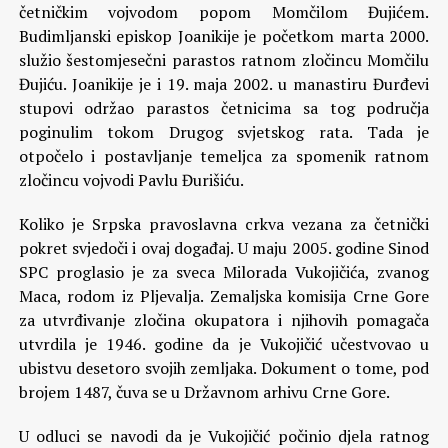
četničkim vojvodom popom Momčilom Đujićem.
Budimljanski episkop Joanikije je početkom marta 2000.
služio šestomjesečni parastos ratnom zločincu Momčilu
Đujiću. Joanikije je i 19. maja 2002. u manastiru Đurđevi
stupovi održao parastos četnicima sa tog područja
poginulim tokom Drugog svjetskog rata. Tada je
otpočelo i postavljanje temeljca za spomenik ratnom
zločincu vojvodi Pavlu Đurišiću.
Koliko je Srpska pravoslavna crkva vezana za četnički
pokret svjedoči i ovaj događaj. U maju 2005. godine Sinod
SPC proglasio je za sveca Milorada Vukojičića, zvanog
Maca, rodom iz Pljevalja. Zemaljska komisija Crne Gore
za utvrđivanje zločina okupatora i njihovih pomagača
utvrdila je 1946. godine da je Vukojičić učestvovao u
ubistvu desetoro svojih zemljaka. Dokument o tome, pod
brojem 1487, čuva se u Državnom arhivu Crne Gore.
U odluci se navodi da je Vukojičić počinio djela ratnog