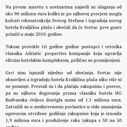
Na prvom susretu s novinarima najavili su ulaganja od
oko 90 miliona eura koliko je po njihovoj procjeni mogla
koštati rekonstrukcija Svetog Stefana i izgradnja novog
hotela Kraljičina plaža i obećali da će Svetac prve goste
primiti u maju 2010. godine.
Tokom protekle tri godine godine postupci i retorika
vlasnika Adriatic properties kompanije koja upravlja
elitnim hotelskim kompleksom, prilično su promijenjeni.
Grci nisu ispunili nijedno od obećanja. Svetac nije
obnovljen a izgradnju hotela Kraljičina plaža niko više ni
ne pominje. Prestali su i da plaćaju zakupninu i poreze,
pa su njihova dugovanja prema vlasniku hotela HG
Budvanska rivijera dostigla sumu od 1.3 miliona eura.
Zatražili su u međuvremenu povlastice u vidu smanjenja
ugovorom utvrđene godišnje zakupnine koja je iznosila
1,9 miliona eura i produženje roka zakupa s 30 na 50