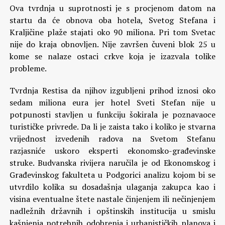
Ova tvrdnja u suprotnosti je s procjenom datom na
startu da će obnova oba hotela, Svetog Stefana i
Kraljičine plaže stajati oko 90 miliona. Pri tom Svetac
nije do kraja obnovljen. Nije završen čuveni blok 25 u
kome se nalaze ostaci crkve koja je izazvala tolike
probleme.
Tvrdnja Restisa da njihov izgubljeni prihod iznosi oko
sedam miliona eura jer hotel Sveti Stefan nije u
potpunosti stavljen u funkciju šokirala je poznavaoce
turističke privrede. Da li je zaista tako i koliko je stvarna
vrijednost izvedenih radova na Svetom Stefanu
razjasniće uskoro eksperti ekonomsko-građevinske
struke. Budvanska rivijera naručila je od Ekonomskog i
Građevinskog fakulteta u Podgorici analizu kojom bi se
utvrdilo kolika su dosadašnja ulaganja zakupca kao i
visina eventualne štete nastale činjenjem ili nečinjenjem
nadležnih državnih i opštinskih institucija u smislu
kašnjenja potrebnih odobrenja i urbanističkih planova i