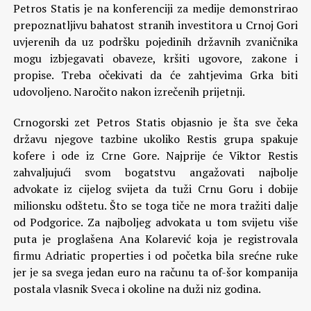
Petros Statis je na konferenciji za medije demonstrirao
prepoznatljivu bahatost stranih investitora u Crnoj Gori
uvjerenih da uz podršku pojedinih državnih zvaničnika
mogu izbjegavati obaveze, kršiti ugovore, zakone i
propise. Treba očekivati da će zahtjevima Grka biti
udovoljeno. Naročito nakon izrečenih prijetnji.
Crnogorski zet Petros Statis objasnio je šta sve čeka
državu njegove tazbine ukoliko Restis grupa spakuje
kofere i ode iz Crne Gore. Najprije će Viktor Restis
zahvaljujući svom bogatstvu angažovati najbolje
advokate iz cijelog svijeta da tuži Crnu Goru i dobije
milionsku odštetu. Što se toga tiče ne mora tražiti dalje
od Podgorice. Za najboljeg advokata u tom svijetu više
puta je proglašena Ana Kolarević koja je registrovala
firmu Adriatic properties i od početka bila srećne ruke
jer je sa svega jedan euro na računu ta of-šor kompanija
postala vlasnik Sveca i okoline na duži niz godina.