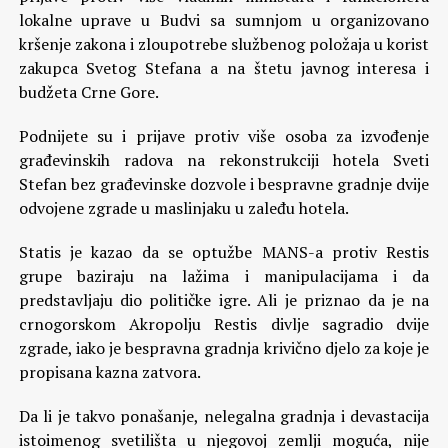
lokalne uprave u Budvi sa sumnjom u organizovano
kršenje zakona i zloupotrebe službenog položaja u korist
zakupca Svetog Stefana a na štetu javnog interesa i
budžeta Crne Gore.
Podnijete su i prijave protiv više osoba za izvođenje
građevinskih radova na rekonstrukciji hotela Sveti
Stefan bez građevinske dozvole i bespravne gradnje dvije
odvojene zgrade u maslinjaku u zaleđu hotela.
Statis je kazao da se optužbe MANS-a protiv Restis
grupe baziraju na lažima i manipulacijama i da
predstavljaju dio političke igre. Ali je priznao da je na
crnogorskom Akropolju Restis divlje sagradio dvije
zgrade, iako je bespravna gradnja krivično djelo za koje je
propisana kazna zatvora.
Da li je takvo ponašanje, nelegalna gradnja i devastacija
istoimenog svetilišta u njegovoj zemlji moguća, nije