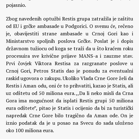
pojasnio.
Zbog navedenih optužbi Restis grupa zatražila je zaštitu
od EU i grčke ambasade u Podgorici. O svemu će, rečeno
je, obavijestiti strane ambasade u Crnoj Gori kao i
Ministarstvo spoljnih poslova Grčke. Poslat je i dopis
državnom tužiocu od koga se traži da u što kraćem roku
procesuira sve krivične prijave MANS-a i zauzme stav.
Prvi čovjek Viktora Restisa za razgranate poslove u
Crnoj Gori, Petros Statis dao je ponudu za eventualni
raskid ugovora o zakupu. Ukoliko Vlada Crne Gore želi da
Restis i Aman odu, oni će to prihvatiti, kazao je Statis, ali
uz odštetu od 50 miliona eura. ,,Da li neko misli da Crna
Gora ima mogućnost da isplati Restis grupi 50 miliona
eura odštete”, pitao je Statis i ocijenio da bi za turistički
napredak Crne Gore bilo tragično da Aman ode. On je
iznio podatak da je u posao na Svecu do sada uloženo
oko 100 miliona eura.