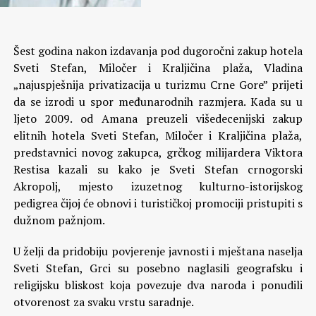
Šest godina nakon izdavanja pod dugoročni zakup hotela
Sveti Stefan, Miločer i Kraljičina plaža, Vladina
„najuspješnija privatizacija u turizmu Crne Gore” prijeti
da se izrodi u spor međunarodnih razmjera.
Kada su u
ljeto 2009. od Amana preuzeli višedecenijski zakup
elitnih hotela Sveti Stefan, Miločer i Kraljičina plaža,
predstavnici novog zakupca, grčkog milijardera Viktora
Restisa kazali su kako je Sveti Stefan crnogorski
Akropolj, mjesto izuzetnog kulturno-istorijskog
pedigrea čijoj će obnovi i turističkoj promociji pristupiti s
dužnom pažnjom.
U želji da pridobiju povjerenje javnosti i mještana naselja
Sveti Stefan, Grci su posebno naglasili geografsku i
religijsku bliskost koja povezuje dva naroda i ponudili
otvorenost za svaku vrstu saradnje.