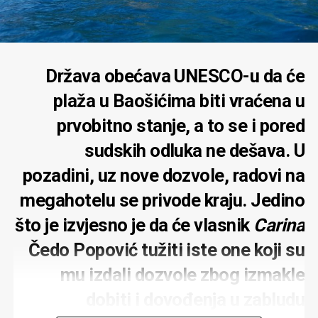
Država obećava UNESCO-u da će
plaža u Baošićima biti vraćena u
prvobitno stanje, a to se i pored
sudskih odluka ne dešava. U
pozadini, uz nove dozvole, radovi na
megahotelu se privode kraju. Jedino
što je izvjesno je da će vlasnik
Carina
Čedo Popović tužiti iste one koji su
mu izdali dozvole zbog izmakle
dobiti i dovođenja u zabludu