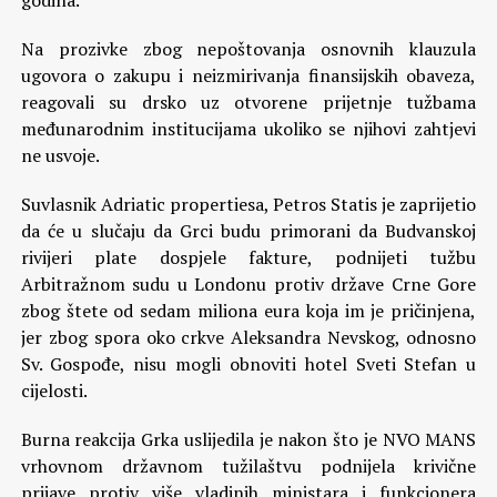
godina.
Na prozivke zbog nepoštovanja osnovnih klauzula
ugovora o zakupu i neizmirivanja finansijskih obaveza,
reagovali su drsko uz otvorene prijetnje tužbama
međunarodnim institucijama ukoliko se njihovi zahtjevi
ne usvoje.
Suvlasnik Adriatic propertiesa, Petros Statis je zaprijetio
da će u slučaju da Grci budu primorani da Budvanskoj
rivijeri plate dospjele fakture, podnijeti tužbu
Arbitražnom sudu u Londonu protiv države Crne Gore
zbog štete od sedam miliona eura koja im je pričinjena,
jer zbog spora oko crkve Aleksandra Nevskog, odnosno
Sv. Gospođe, nisu mogli obnoviti hotel Sveti Stefan u
cijelosti.
Burna reakcija Grka uslijedila je nakon što je NVO MANS
vrhovnom državnom tužilaštvu podnijela krivične
prijave protiv više vladinih ministara i funkcionera