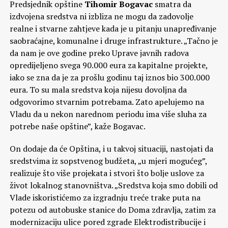
Predsjednik opštine
Tihomir Bogavac
smatra da
izdvojena sredstva ni izbliza ne mogu da zadovolje
realne i stvarne zahtjeve kada je u pitanju unapređivanje
saobraćajne, komunalne i druge infrastrukture. „Tačno je
da nam je ove godine preko Uprave javnih radova
opredijeljeno svega 90.000 eura za kapitalne projekte,
iako se zna da je za prošlu godinu taj iznos bio 300.000
eura. To su mala sredstva koja nijesu dovoljna da
odgovorimo stvarnim potrebama. Zato apelujemo na
Vladu da u nekon narednom periodu ima više sluha za
potrebe naše opštine”, kaže Bogavac.
On dodaje da će Opština, i u takvoj situaciji, nastojati da
sredstvima iz sopstvenog budžeta, „u mjeri mogućeg”,
realizuje što više projekata i stvori što bolje uslove za
život lokalnog stanovništva. „Sredstva koja smo dobili od
Vlade iskoristićemo za izgradnju treće trake puta na
potezu od autobuske stanice do Doma zdravlja, zatim za
modernizaciju ulice pored zgrade Elektrodistribucije i