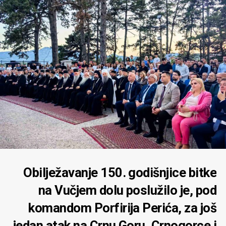
Obilježavanje 150. godišnjice bitke
na Vučjem dolu poslužilo je, pod
komandom Porfirija Perića, za još
jedan atak na Crnu Goru, Crnogorce i