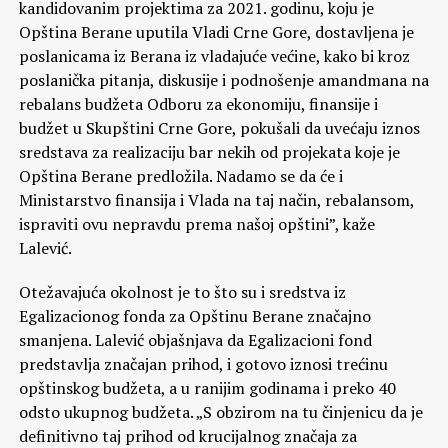
kandidovanim projektima za 2021. godinu, koju je
Opština Berane uputila Vladi Crne Gore, dostavljena je
poslanicama iz Berana iz vladajuće većine, kako bi kroz
poslanička pitanja, diskusije i podnošenje amandmana na
rebalans budžeta Odboru za ekonomiju, finansije i
budžet u Skupštini Crne Gore, pokušali da uvećaju iznos
sredstava za realizaciju bar nekih od projekata koje je
Opština Berane predložila. Nadamo se da će i
Ministarstvo finansija i Vlada na taj način, rebalansom,
ispraviti ovu nepravdu prema našoj opštini”, kaže
Lalević.
Otežavajuća okolnost je to što su i sredstva iz
Egalizacionog fonda za Opštinu Berane značajno
smanjena. Lalević objašnjava da Egalizacioni fond
predstavlja značajan prihod, i gotovo iznosi trećinu
opštinskog budžeta, a u ranijim godinama i preko 40
odsto ukupnog budžeta. „S obzirom na tu činjenicu da je
definitivno taj prihod od krucijalnog značaja za