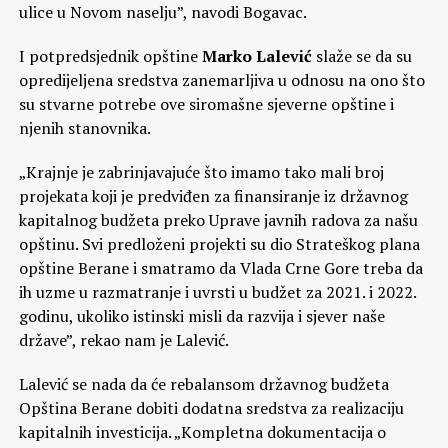
ulice u Novom naselju”, navodi Bogavac.
I potpredsjednik opštine
Marko Lalević
slaže se da su
opredijeljena sredstva zanemarljiva u odnosu na ono što
su stvarne potrebe ove siromašne sjeverne opštine i
njenih stanovnika.
„Кrajnje je zabrinjavajuće što imamo tako mali broj
projekata koji je predviđen za finansiranje iz državnog
kapitalnog budžeta preko Uprave javnih radova za našu
opštinu. Svi predloženi projekti su dio Strateškog plana
opštine Berane i smatramo da Vlada Crne Gore treba da
ih uzme u razmatranje i uvrsti u budžet za 2021. i 2022.
godinu, ukoliko istinski misli da razvija i sjever naše
države”, rekao nam je Lalević.
Lalević se nada da će rebalansom državnog budžeta
Opština Berane dobiti dodatna sredstva za realizaciju
kapitalnih investicija. „Кompletna dokumentacija o