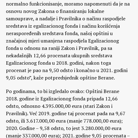
normalno funkcionisanje, moramo napomenuti da je na
osnovu novog Zakona o finansiranju lokalne
samouprave, a nadalje i Pravilnika o načinu raspodjele
sredstava iz egalizacionog fonda i načinu korišćenja
neraspoređenih sredstava fonda, našoj opštini u
značajnoj mjeri umanjena raspodjela Egalizacionog
fonda u odnosu na raniji Zakon i Pravilnik, pa sa
nekadašnjih 12,66 procenata ukupnih sredstava
Egalizacionog fonda u 2018. godini, nakon toga
procenat je pao na 9,50 odsto i konačno u 2021. godini
9,05 odsto”, kaže potpredsjednik opštine Berane.
Po godinama, to bi izgledalo ovako: Opštini Berane
2018. godine iz Egalizacionog fonda pripada 12,66
odsto, odnosno 4.395.000,00 eura (stari Zakon i
Pravilnik). Već 2019. godine taj procenat pada na 9,67
odsto, ili 3.617.000,00 eura (manje 778.000,00 eura);
2020. Godine – 9,58 odsto, to jest 3.280.000,00 eura
(manje 337.000,00 eura); 2021. godine 9,05 procenata –