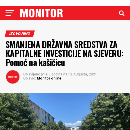
IZDVOJENO
SMANJENA DRŽAVNA SREDSTVA ZA
KAPITALNE INVESTICIJE NA SJEVERU:
Pomoć na kašičicu
Objavljeno prije
5 godina
na
13 Augusta, 2021
Objavio:
Monitor online