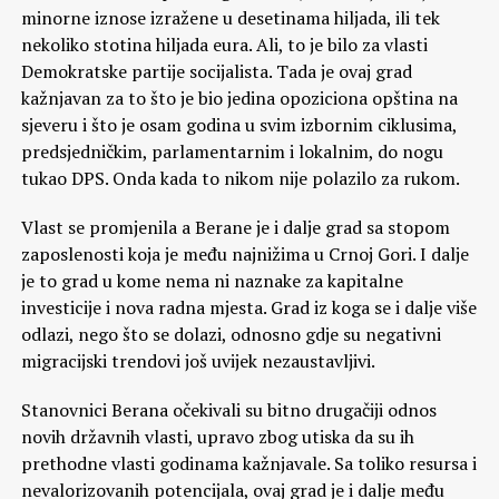
minorne iznose izražene u desetinama hiljada, ili tek
nekoliko stotina hiljada eura. Ali, to je bilo za vlasti
Demokratske partije socijalista. Tada je ovaj grad
kažnjavan za to što je bio jedina opoziciona opština na
sjeveru i što je osam godina u svim izbornim ciklusima,
predsjedničkim, parlamentarnim i lokalnim, do nogu
tukao DPS. Onda kada to nikom nije polazilo za rukom.
Vlast se promjenila a Berane je i dalje grad sa stopom
zaposlenosti koja je među najnižima u Crnoj Gori. I dalje
je to grad u kome nema ni naznake za kapitalne
investicije i nova radna mjesta. Grad iz koga se i dalje više
odlazi, nego što se dolazi, odnosno gdje su negativni
migracijski trendovi još uvijek nezaustavljivi.
Stanovnici Berana očekivali su bitno drugačiji odnos
novih državnih vlasti, upravo zbog utiska da su ih
prethodne vlasti godinama kažnjavale. Sa toliko resursa i
nevalorizovanih potencijala, ovaj grad je i dalje među