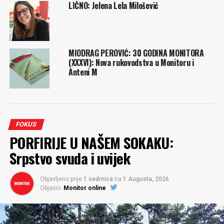
LIČNO: Jelena Lela Milošević
MIODRAG PEROVIĆ: 30 GODINA MONITORA
(XXXVI): Nova rukovodstva u Monitoru i
Anteni M
FOKUS
PORFIRIJE U NAŠEM SOKAKU:
Srpstvo svuda i uvijek
Objavljeno prije
1 sedmica
na
1 Augusta, 2026
Objavio:
Monitor online