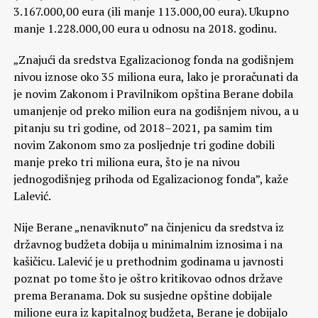
3.167.000,00 eura (ili manje 113.000,00 eura). Ukupno
manje 1.228.000,00 eura u odnosu na 2018. godinu.
„Znajući da sredstva Egalizacionog fonda na godišnjem
nivou iznose oko 35 miliona eura, lako je proračunati da
je novim Zakonom i Pravilnikom opština Berane dobila
umanjenje od preko milion eura na godišnjem nivou, a u
pitanju su tri godine, od 2018–2021, pa samim tim
novim Zakonom smo za posljednje tri godine dobili
manje preko tri miliona eura, što je na nivou
jednogodišnjeg prihoda od Egalizacionog fonda”, kaže
Lalević.
Nije Berane „nenaviknuto” na činjenicu da sredstva iz
državnog budžeta dobija u minimalnim iznosima i na
kašičicu. Lalević je u prethodnim godinama u javnosti
poznat po tome što je oštro kritikovao odnos države
prema Beranama. Dok su susjedne opštine dobijale
milione eura iz kapitalnog budžeta, Berane je dobijalo