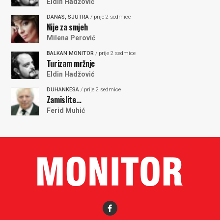
Eldin Hadžović
DANAS, SJUTRA
/ prije 2 sedmice
Nije za smjeh
Milena Perović
BALKAN MONITOR
/ prije 2 sedmice
Turizam mržnje
Eldin Hadžović
DUHANKESA
/ prije 2 sedmice
Zamislite…
Ferid Muhić