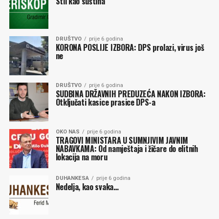
Stil kao suština
DRUŠTVO
prije 6 godina
KORONA POSLIJE IZBORA: DPS prolazi, virus još
ne
DRUŠTVO
prije 6 godina
SUDBINA DRŽAVNIH PREDUZEĆA NAKON IZBORA:
Otključati kasice prasice DPS-a
OKO NAS
prije 6 godina
TRAGOVI MINISTARA U SUMNJIVIM JAVNIM
NABAVKAMA: Od namještaja i žičare do elitnih
lokacija na moru
DUHANKESA
prije 6 godina
Nedelja, kao svaka…