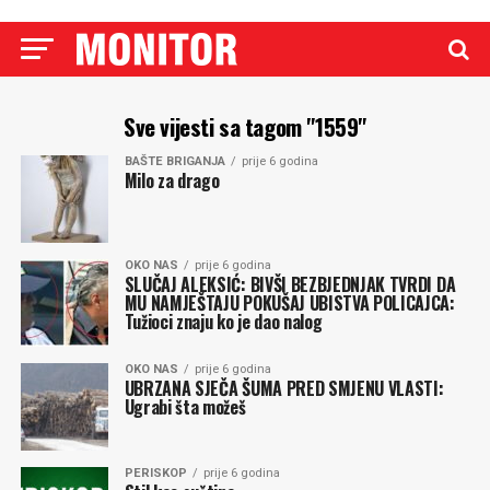
Sve vijesti sa tagom "1559"
BAŠTE BRIGANJA
prije 6 godina
Milo za drago
OKO NAS
prije 6 godina
SLUČAJ ALEKSIĆ: BIVŠI BEZBJEDNJAK TVRDI DA
MU NAMJEŠTAJU POKUŠAJ UBISTVA POLICAJCA:
Tužioci znaju ko je dao nalog
OKO NAS
prije 6 godina
UBRZANA SJEČA ŠUMA PRED SMJENU VLASTI:
Ugrabi šta možeš
PERISKOP
prije 6 godina