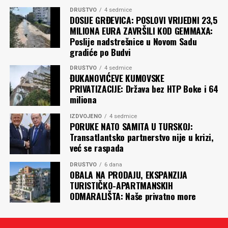
DRUŠTVO
4 sedmice
DOSIJE GRĐEVICA: POSLOVI VRIJEDNI 23,5
MILIONA EURA ZAVRŠILI KOD GEMMAXA:
Poslije nadstrešnice u Novom Sadu
gradiće po Budvi
DRUŠTVO
4 sedmice
ĐUKANOVIĆEVE KUMOVSKE
PRIVATIZACIJE: Država bez HTP Boke i 64
miliona
IZDVOJENO
4 sedmice
PORUKE NATO SAMITA U TURSKOJ:
Transatlantsko partnerstvo nije u krizi,
već se raspada
DRUŠTVO
6 dana
OBALA NA PRODAJU, EKSPANZIJA
TURISTIČKO-APARTMANSKIH
ODMARALIŠTA: Naše privatno more