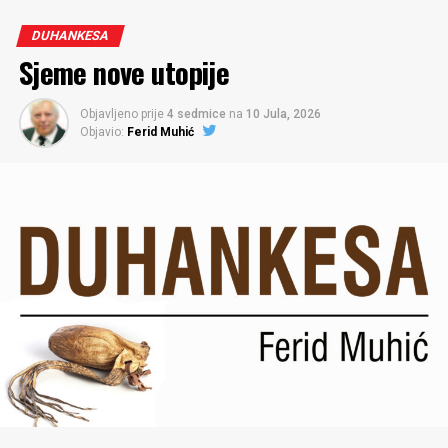
društveno-ekonomski sistem kao
DUHANKESA
sociološka kategorija – ne postoji
Sjeme nove utopije
Objavljeno prije
4 sedmice
na
10 Jula, 2026
Objavio:
Ferid Muhić
Zamislite da živite u svijetu u kom postoji jedan
društveno-ekonomski sistem koji, iz nekog razloga, nije
notiran ni u jednoj sociološkoj kategorizaciji. Ako ste
pomislili da je riječ o egzotičnoj društveno-ekonomskoj
zajednici, o nekakvom plemenu skrivenom u prašumama
Amazona, Bornea ili Nove Gvineje, koje je čudom do
danas ostalo neregistrovano – koliko god ta
pretpostavka bila nevjerovatna u svijetu čiji je svaki
kvadratni kilometar mapiran i pod nadzorom stotina
satelita koji zuje oko ove naše planete! – prevarili ste se.
Sada zamisite da je riječ o najmoćnijem, najbogatijem i