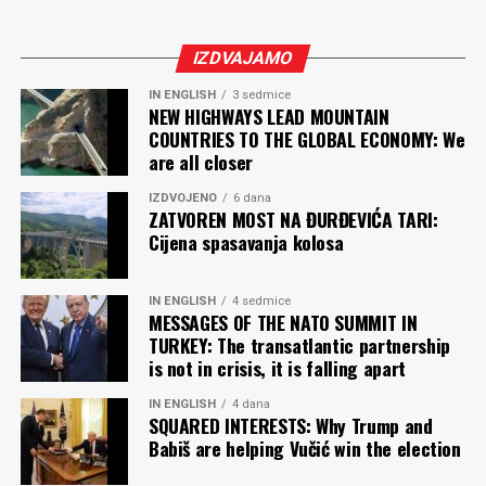
Oslobodi se sindroma prolaznosti, ti koji si neprolazan!
Samo ti si uvijek jednak sebi, zato i jesi mjerna jedinica
IZDVAJAMO
morala, dobrote, vrline, univerzalni ekvivalent prošlosti,
sadašnjosti i budućnosti! Zlato od kog je salivena tvoja
IN ENGLISH
3 sedmice
NEW HIGHWAYS LEAD MOUNTAIN
ličnost ne nagriza hrđa vremena. Vječne vrijednosti su
COUNTRIES TO THE GLOBAL ECONOMY: We
tvoja prava mjera, tvoja stamenost te obavezuje da od
are all closer
sebe učiniš svoje najbolje djelo.
IZDVOJENO
6 dana
ZATVOREN MOST NA ĐURĐEVIĆA TARI:
Ferid MUHIĆ
Cijena spasavanja kolosa
Komentari
IN ENGLISH
4 sedmice
MESSAGES OF THE NATO SUMMIT IN
TURKEY: The transatlantic partnership
is not in crisis, it is falling apart
IN ENGLISH
4 dana
SQUARED INTERESTS: Why Trump and
Babiš are helping Vučić win the election