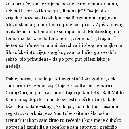
koja protiče, kad je vrijeme bestjelesno, nematerijalno,
tek puki teorijski koncept „dimenzije“? Ovdje bi se
vrijedilo pozabaviti ozbiljnije sa Bergsonom i njegovim
filozofskim argumentima u polemici protiv Ajnštajnovog
fizikalizma i matematičke suhoparnosti Minkovskog na
temu razlike između fenomena „vremena“ i „trajanja“ –
le temps i duree
, koju oni nisu shvatili zbog pomanjkanja
filozofske intuicije), zbog kog sam odlučio, gotovo bih
rekao: bio prinuđen! – da po prvi put pišem iako je
nedelja.
Dakle, noćas, u nedelju, 30. avgusta 2020. godine, dok
sam pratio završne izvještaje o rezultatima izbora u
Crnoj Gori, napola rasijano čitajući jedan tekst Ralf Valdo
Emersona, doprle su mi do svijesti riječi kultne balade
Džeja Ramadanovskog „Nedelja“, koju do tada nisam ni
registrovao a koja je sa You tube sajta naišla baš u
trenutku u kom sam čitao tu rečenicu koja me je duboko
potresla i zamislila a zbog koje sam zapravo i prekršio