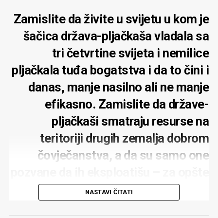
Zamislite da živite u svijetu u kom je
šačica država-pljačkaša vladala sa
tri četvrtine svijeta i nemilice
pljačkala tuđa bogatstva i da to čini i
danas, manje nasilno ali ne manje
efikasno. Zamislite da države-
pljačkaši smatraju resurse na
teritoriji drugih zemalja dobrom
čovječanstva, a da su samo one
pozvane da ih eksploatišu – za opšte
dobro. Odahnite: U svijetu u kom
NASTAVI ČITATI
živimo pljačkaško-razbojnički