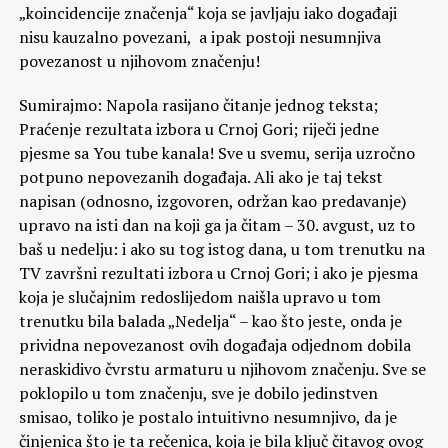
„koincidencije značenja“ koja se javljaju iako događaji
nisu kauzalno povezani, a ipak postoji nesumnjiva
povezanost u njihovom značenju!
Sumirajmo: Napola rasijano čitanje jednog teksta;
Praćenje rezultata izbora u Crnoj Gori; riječi jedne
pjesme sa You tube kanala! Sve u svemu, serija uzročno
potpuno nepovezanih događaja. Ali ako je taj tekst
napisan (odnosno, izgovoren, održan kao predavanje)
upravo na isti dan na koji ga ja čitam – 30. avgust, uz to
baš u nedelju: i ako su tog istog dana, u tom trenutku na
TV završni rezultati izbora u Crnoj Gori; i ako je pjesma
koja je slučajnim redoslijedom naišla upravo u tom
trenutku bila balada „Nedelja“ – kao što jeste, onda je
prividna nepovezanost ovih događaja odjednom dobila
neraskidivo čvrstu armaturu u njihovom značenju. Sve se
poklopilo u tom značenju, sve je dobilo jedinstven
smisao, toliko je postalo intuitivno nesumnjivo, da je
činjenica što je ta rečenica, koja je bila ključ čitavog ovog