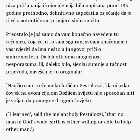
niza poklapanja i koincidencija bila napisana pune 183
godine prethodno, definitivno zapečatila osjećanje da je
riječ o autentičnom primjeru sinhronicita!
Preostalo je još samo da vam konačno navedem tu
rečenicu, koja će, u to sam siguran, svojim značenjem i
vas uvjeriti da ima nešto u Jungovoj priči o
sinhronicitetu. Da bih otklonio mogućnost
nesporazuma, ili, daleko bilo, sjenku sumnje u tačnost
prijevoda, navešću je i u originalu:
‘Naučio sam’, reče melanholično Pestalozzi, ‘da ni jedan
čovjek na ovom cijelom Božijem svijetu nije sposoban niti
je voljan da pomogne drugom čovjeku’.
(‘I learned’, said the melancholy Pestalozzi, ‘that no
man in God’s wide earth is either willing or able to help
other man.’)