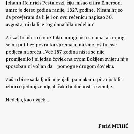
Johann Heinrich Pestalozzi, čiju misao citira Emerson,
umro je deset godina ranije, 1827. godine. Nisam htjeo
da provjeram da li je i on ovu rečenicu napisao 30.
avgusta, ni da li je tog dana bila nedelja!?
A i zašto bih to činio? Iako mnogi nisu s nama, a i mnogi
se na put bez povratka spremaju, mi smo još tu, sve
podjeća na sreću…Već 187 godina ništa se nije
promijenilo i ni jedan čovjek na ovom Božijem svijetu nije
sposoban ni voljan da pomogne drugom čovjeku.
Zašto bi se sada ljudi mijenjali, pa makar u pitanju bili i
izbori u jednoj zemlji, ili čak i budućnost te zemlje.
Nedelja, kao uvijek…
Ferid MUHIĆ