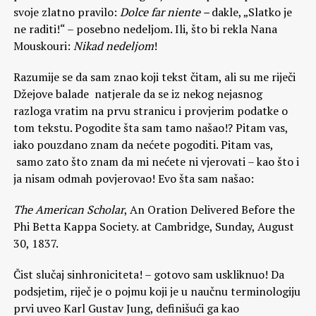
svoje zlatno pravilo:
Dolce far niente –
dakle, „Slatko je
ne raditi!“ – posebno nedeljom. Ili, što bi rekla Nana
Mouskouri:
Nikad nedeljom
!
Razumije se da sam znao koji tekst čitam, ali su me riječi
Džejove balade natjerale da se iz nekog nejasnog
razloga vratim na prvu stranicu i provjerim podatke o
tom tekstu. Pogodite šta sam tamo našao!? Pitam vas,
iako pouzdano znam da nećete pogoditi. Pitam vas,
samo zato što znam da mi nećete ni vjerovati – kao što i
ja nisam odmah povjerovao! Evo šta sam našao:
The American Scholar
, An Oration Delivered Before the
Phi Betta Kappa Society. at Cambridge, Sunday, August
30, 1837.
Čist slučaj sinhroniciteta! – gotovo sam uskliknuo! Da
podsjetim, riječ je o pojmu koji je u naučnu terminologiju
prvi uveo Karl Gustav Jung, definišući ga kao