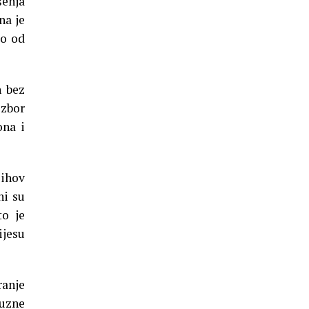
šenja
na je
ko od
n bez
izbor
ona i
jihov
ni su
to je
ijesu
ranje
fuzne