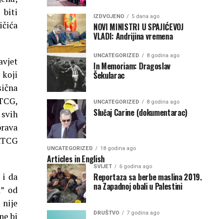
 biti
IZDVOJENO
5 dana ago
ičića
NOVI MINISTRI U SPAJIĆEVOJ
VLADI: Andrijina vremena
UNCATEGORIZED
8 godina ago
avjet
In Memoriam: Dragoslav
 koji
Šekularac
sična
TCG,
UNCATEGORIZED
8 godina ago
Slučaj Carine (dokumentarac)
 svih
prava
 RTCG
UNCATEGORIZED
18 godina ago
Articles in English
SVIJET
6 godina ago
Reportaza sa berbe maslina 2019.
 i da
na Zapadnoj obali u Palestini
a” od
 nije
DRUŠTVO
7 godina ago
ne bi