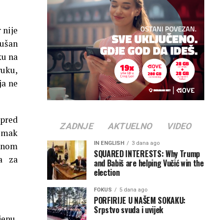
 nije
Dušan
ku na
ruku,
ja ne
pred
ZADNJE
AKTUELNO
VIDEO
nimak
IN ENGLISH
3 dana ago
ičnom
SQUARED INTERESTS: Why Trump
a za
and Babiš are helping Vučić win the
election
FOKUS
5 dana ago
PORFIRIJE U NAŠEM SOKAKU:
Srpstvo svuda i uvijek
jenu,