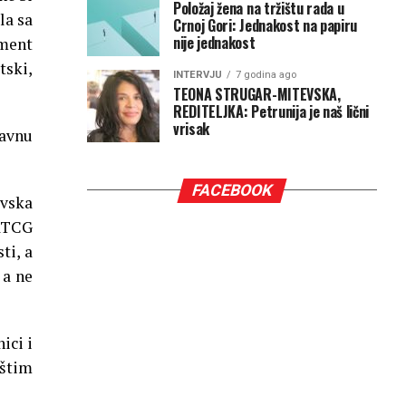
Položaj žena na tržištu rada u
la sa
Crnoj Gori: Jednakost na papiru
nije jednakost
ament
tski,
INTERVJU
7 godina ago
TEONA STRUGAR-MITEVSKA,
REDITELJKA: Petrunija je naš lični
vrisak
žavnu
FACEBOOK
ovska
 RTCG
ti, a
 a ne
ici i
pštim