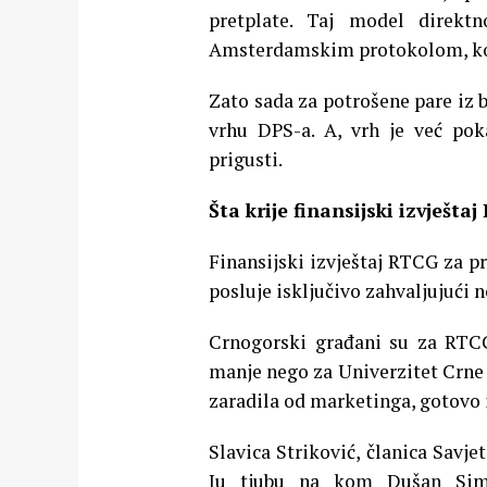
pretplate. Taj model direkt
Amsterdamskim protokolom, koji 
Zato sada za potrošene pare iz
vrhu DPS-a. A, vrh je već po
prigusti.
Šta krije finansijski izvješta
Finansijski izvještaj RTCG za p
posluje isključivo zahvaljujući 
Crnogorski građani su za RTCG
manje nego za Univerzitet Crne 
zaradila od marketinga, gotovo i
Slavica Striković, članica Savj
Ju tjubu na kom Dušan Simo