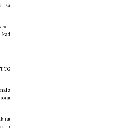
u sa
vcu –
, kad
 RTCG
 malo
liona
ak na
ri o