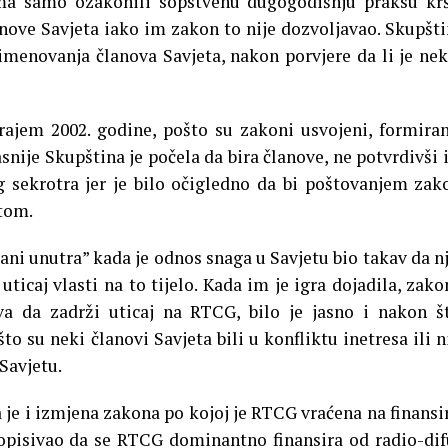
ma samo ozakonili sopstvenu dugogodišnju praksu kr
anove Savjeta iako im zakon to nije dozvoljavao. Skupšti
imenovanja članova Savjeta, nakon porvjere da li je ne
krajem 2002. godine, pošto su zakoni usvojeni, formira
asnije Skupština je počela da bira članove, ne potvrdivši 
g sekrotra jer je bilo očigledno da bi poštovanjem zak
etom.
ani unutra” kada je odnos snaga u Savjetu bio takav da n
ticaj vlasti na to tijelo. Kada im je igra dojadila, zako
va da zadrži uticaj na RTCG, bilo je jasno i nakon š
o su neki članovi Savjeta bili u konfliktu inetresa ili n
Savjetu.
e i izmjena zakona po kojoj je RTCG vraćena na finansi
propisivao da se RTCG dominantno finansira od radio-di