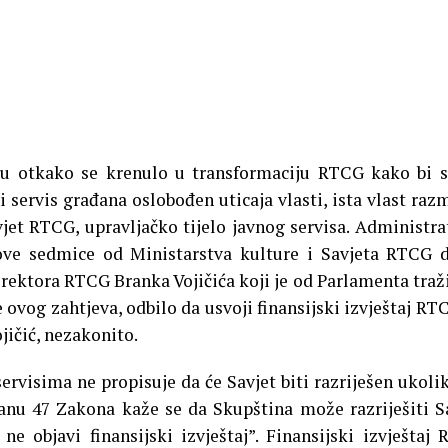
ju otkako se krenulo u transformaciju RTCG kako bi 
i servis građana oslobođen uticaja vlasti, ista vlast raz
vjet RTCG, upravljačko tijelo javnog servisa.
Administra
ove sedmice od Ministarstva kulture i Savjeta RTCG 
irektora RTCG Branka Vojičića koji je od Parlamenta traž
ije ovog zahtjeva, odbilo da usvoji finansijski izvještaj RT
jičić, nezakonito.
rvisima ne propisuje da će Savjet biti razriješen ukoli
 članu 47 Zakona kaže se da Skupština može razriješiti S
objavi finansijski izvještaj”. Finansijski izvještaj