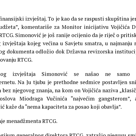
ansijski izvještaj. To je kao da se raspusti skupština jer
budžeta”, komentariše za Monitor inicijativu Vojičića 
TCG. Simonović je još ranije ocijenio da je riječ o pritis
g izvještaja kojeg većina u Savjetu smatra, u najmanju 
tog dokumenta odložio dok Državna revizorska instituci
slovanju RTCG.
jskog izvještaja Simonović se našao ne samo 
ernetu. Na Ju tjubu je prethodne sedmice postavljen s
n bez njegovog znanja, na kom on Vojičića naziva „klas
poslova Miodraga Vučinića “najvećim gangsterom”, 
 kaže da “nema kapaciteta za posao koji obavlja”.
anje menadžmenta RTCG.
legijum generalnog direktora RTCG, zatražio njegovu sm