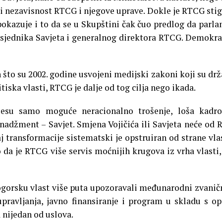
 i nezavisnost RTCG i njegove uprave. Dokle je RTCG stig
pokazuje i to da se u Skupštini čak čuo predlog da parl
dsjednika Savjeta i generalnog direktora RTCG. Demokra
 što su 2002. godine usvojeni medijski zakoni koji su dr
itiska vlasti, RTCG je dalje od tog cilja nego ikada.
ijesu samo moguće neracionalno trošenje, loša kadr
menadžment – Savjet. Smjena Vojičića ili Savjeta neće od
j transformacije sistematski je opstruiran od strane vlas
 da je RTCG više servis moćnijih krugova iz vrha vlasti,
nogorsku vlast više puta upozoravali međunarodni zvaničn
pravljanja, javno finansiranje i program u skladu s o
nijedan od uslova.