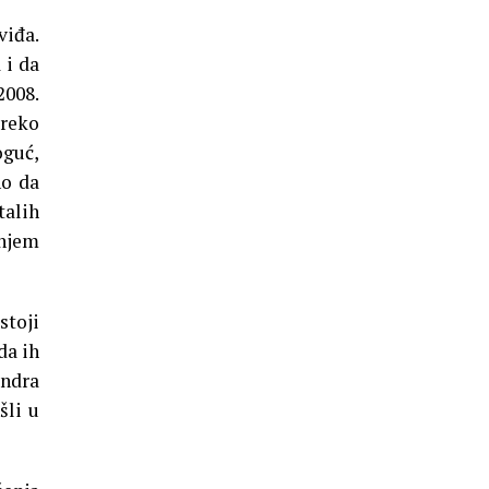
viđa.
 i da
2008.
preko
oguć,
no da
talih
enjem
stoji
da ih
andra
šli u