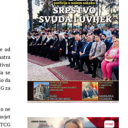
se od
matra
tivni
da se
io da
CG za
ko ne
avjet
 RTCG