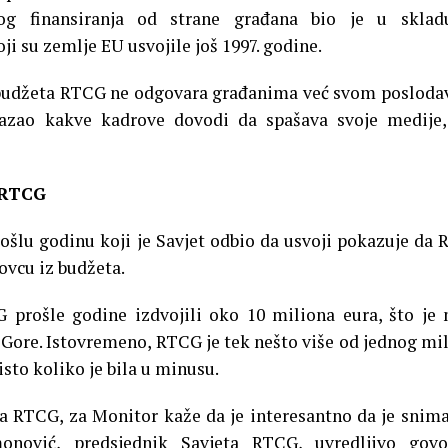
nog finansiranja od strane građana bio je u sklad
su zemlje EU usvojile još 1997. godine.
 budžeta RTCG ne odgovara građanima već svom posloda
kazao kakve kadrove dovodi da spašava svoje medije
j RTCG
rošlu godinu koji je Savjet odbio da usvoji pokazuje da
novcu iz budžeta.
 prošle godine izdvojili oko 10 miliona eura, što je
Gore. Istovremeno, RTCG je tek nešto više od jednog mi
sto koliko je bila u minusu.
eta RTCG, za Monitor kaže da je interesantno da je snim
nović, predsjednik Savjeta RTCG, uvredljivo govo