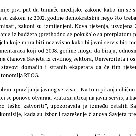
ije prvi put da tumače medijske zakone kako im se s
a su zakoni iz 2002. godine demokratskiji nego što treba
ati, zakoni su izmijenjeni. Nova rješenja, usvojena 
ranje iz budžeta (prethodno se pokušalo sa pretplatom 
jela koje mora biti nezavisno kako bi javni servis bio m
amentaraca koji od 2008. godine mogu da biraju, odnos
a članova Savjeta iz civilnog sektora, Univerziteta i os
 stavovi domaćih i stranih eksperata da će tim rješ
autonomija RTCG.
oblem upravljanja javnog servisa… Na tom pitanju obično 
ici se ponovo otvaraju vrata za uticaj na javni servis, a ka
ko teško zatvoriti”, upozoravala je između ostalih S
komisije, kada su izbor i razrešenje članova Savjeta pre