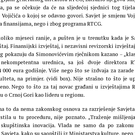
, pa se očekuje da će na sljedećoj sjednici tog tijela
 Vojičića o kojoj se odavno govori. Savjet je smjenu Voj
a finansijama, nego i zbog programa RTCG.
oliko mjeseci ranije, a pušten je u trenutku kada je S
taj. Finansijski izvještaj, i nezavisni revizorski izvještaj
log pokazuju da Simonovićevim rječnikom kazano – „kla
i nekompetentna urednica, sa još dvoje direktora R
 000 eura godišnje. Više nego što se izdvaja za zarade
teta, na primjer. (vidi box). Nije strašno to što je u
reno. Nego to što za taj novac građani u izvještajima
u o Crnoj Gori kao lideru u regionu.
na to da nema zakonskog osnova za razrješenje Savjeta
stila u tu proceduru, nije poznato. „Traženje mišljenj
 skupštinska inovacija. Vlada ne samo da po zakonu
 Savjeta, kako su saopštili iz Ministarstva kulture, nego 