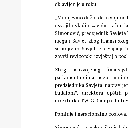
objavljen je u roku.
„Mi nijesmo dužni da usvojimo fin
usvojila vladin završni račun 
Simonović, predsjednik Savjeta R
njega i Savjet zbog finansijsko
sumnjivim. Savjet je usvajanje 
završi revizorski izvještaj o po
Zbog neusvojenog finansi
parlamentarcima, nego i na int
predsjednika Savjeta, napravlje
budalom”, direktora opštih 
direktorku TVCG Radojku Rutović
Pominje i neracionalno poslov
Simonovića je, nakon što je ko