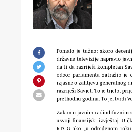
Pomalo je tužno: skoro deceni
državne televizije napravio javn
da li da razriješi kompletan Sa
odbor parlamenta zatražio je 
izjasne o zahtjevu generalnog d
razriješi Savjet. To je tijelo, pr
prethodnu godinu. To je, tvrdi Vo
Zakon o javnim radiodifuznim se
usvoji finansijski izvještaj. U
RTCG ako „u određenom roku ne 