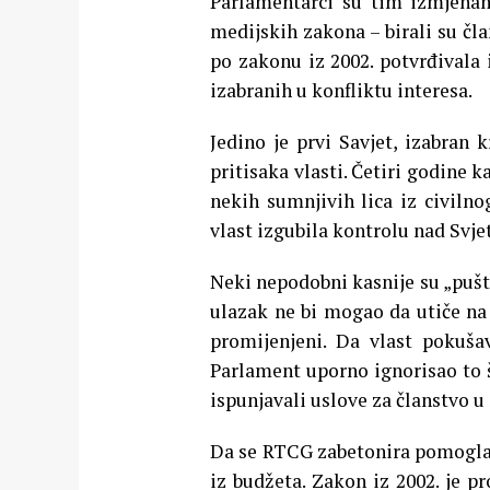
Parlamentarci su tim izmjena
medijskih zakona – birali su čl
po zakonu iz 2002. potvrđivala 
izabranih u konfliktu interesa.
Jedino je prvi Savjet, izabran 
pritisaka vlasti. Četiri godine k
nekih sumnjivih lica iz civilno
vlast izgubila kontrolu nad Svj
Neki nepodobni kasnije su „pušt
ulazak ne bi mogao da utiče na u
promijenjeni. Da vlast pokuša
Parlament uporno ignorisao to št
ispunjavali uslove za članstvo u 
Da se RTCG zabetonira pomogla j
iz budžeta. Zakon iz 2002. je 