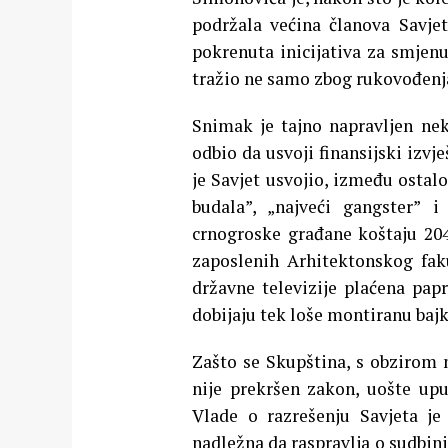
podržala većina članova Savjeta
pokrenuta inicijativa za smjenu
tražio ne samo zbog rukovođenj
Snimak je tajno napravljen nek
odbio da usvoji finansijski izvješ
je Savjet usvojio, između osta
budala”, „najveći gangster” 
crnogroske građane koštaju 204
zaposlenih Arhitektonskog fakul
državne televizije plaćena pap
dobijaju tek loše montiranu bajk
Zašto se Skupština, s obzirom 
nije prekršen zakon, uošte upu
Vlade o razrešenju Savjeta je
nadležna da raspravlja o sudbini