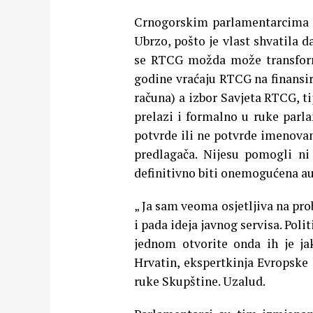
Crnogorskim parlamentarcima n
Ubrzo, pošto je vlast shvatila d
se RTCG možda može transformis
godine vraćaju RTCG na finansi
računa) a izbor Savjeta RTCG, ti
prelazi i formalno u ruke parl
potvrde ili ne potvrde imenovanj
predlagača. Nijesu pomogli ni
definitivno biti onemogućena 
„ Ja sam veoma osjetljiva na pr
i pada ideja javnog servisa. Polit
jednom otvorite onda ih je ja
Hrvatin, ekspertkinja Evropske 
ruke Skupštine. Uzalud.