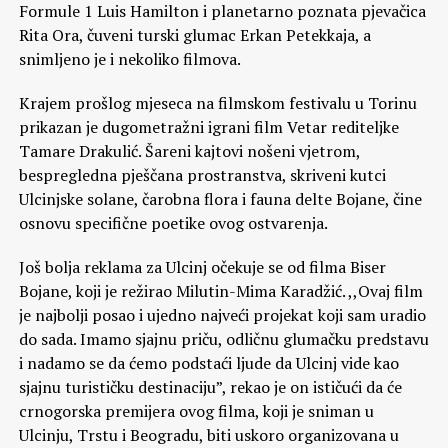
Formule 1 Luis Hamilton i planetarno poznata pjevačica
Rita Ora, čuveni turski glumac Erkan Petekkaja, a
snimljeno je i nekoliko filmova.
Krajem prošlog mjeseca na filmskom festivalu u Torinu
prikazan je dugometražni igrani film Vetar rediteljke
Tamare Drakulić. Šareni kajtovi nošeni vjetrom,
bespregledna pješčana prostranstva, skriveni kutci
Ulcinjske solane, čarobna flora i fauna delte Bojane, čine
osnovu specifične poetike ovog ostvarenja.
Još bolja reklama za Ulcinj očekuje se od filma Biser
Bojane, koji je režirao Milutin-Mima Karadžić. ,,Ovaj film
je najbolji posao i ujedno najveći projekat koji sam uradio
do sada. Imamo sjajnu priču, odličnu glumačku predstavu
i nadamo se da ćemo podstaći ljude da Ulcinj vide kao
sjajnu turističku destinaciju”, rekao je on ističući da će
crnogorska premijera ovog filma, koji je sniman u
Ulcinju, Trstu i Beogradu, biti uskoro organizovana u