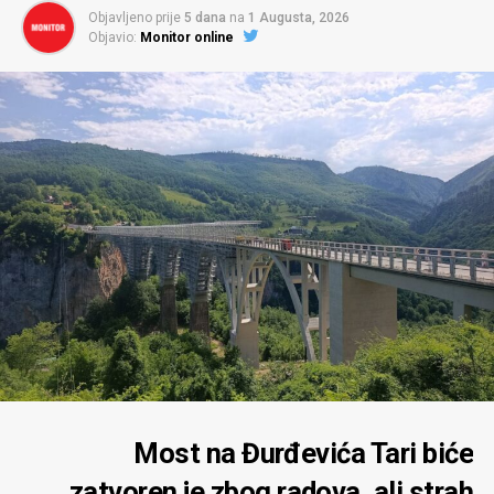
Objavljeno prije
5 dana
na
1 Augusta, 2026
Objavio:
Monitor online
Most na Đurđevića Tari biće
zatvoren je zbog radova, ali strah