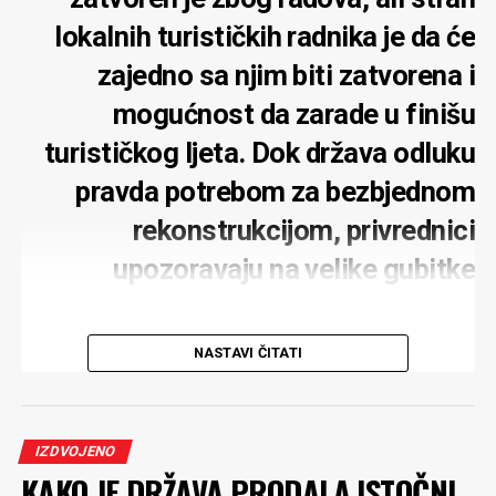
lokalnih turističkih radnika je da će
zajedno sa njim biti zatvorena i
mogućnost da zarade u finišu
turističkog ljeta. Dok država odluku
pravda potrebom za bezbjednom
rekonstrukcijom, privrednici
upozoravaju na velike gubitke
NASTAVI ČITATI
Potpuno zatvaranje mosta na Đurđevića Tari zbog
rekonstrukcije moglo bi ozbiljno pogoditi turističku
IZDVOJENO
privredu tog kraja, upozoravaju lokalni privrednici.
KAKO JE DRŽAVA PRODALA ISTOČNI
Posebno strahuju za rafting turizam, koji tokom ljeta