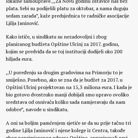
lokalne samouprave. ,,Za Novu godinu ostaviće nas bez
plata. Sebi su podijelili platu za oktobar, a nama duguju
sedam zarada”, kaže predsjednica te radničke asocijacije
Ljilja Janinović.
Kako ističe, u sindikatu su nezadovoljni i zbog
planiranog budžeta Opštine Ulcinj za 2017. godinu,
kojim se predviđa da se toj instituciji dodijeli oko 200
hiljada eura.
,,U poređenju sa drugim gradovima na Primorju to je
smiješno. Posebno, ako se zna da je budžet za 2017. u
Opštini Ulcinj projektovan na 15,3 miliona eura. I kada je
bio gotovo dvostruko manji dobijali smo upravo ovoliko
sredstava od osnivača koliko sada namjeravaju da nam
odobre”, navode u sindikatu.
A oni sa boljim pamćenjem sjetiće se da su prije tačno tri
godine Ljilja Janinović i njene kolege iz Centra, takođe
zbog neprimjerenog odnosa Opštine, organizovali prvi