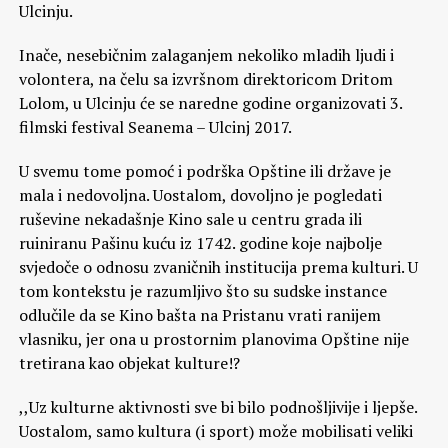
Ulcinju.
Inače, nesebičnim zalaganjem nekoliko mladih ljudi i
volontera, na čelu sa izvršnom direktoricom Dritom
Lolom, u Ulcinju će se naredne godine organizovati 3.
filmski festival Seanema – Ulcinj 2017.
U svemu tome pomoć i podrška Opštine ili države je
mala i nedovoljna. Uostalom, dovoljno je pogledati
ruševine nekadašnje Kino sale u centru grada ili
ruiniranu Pašinu kuću iz 1742. godine koje najbolje
svjedoče o odnosu zvaničnih institucija prema kulturi. U
tom kontekstu je razumljivo što su sudske instance
odlučile da se Kino bašta na Pristanu vrati ranijem
vlasniku, jer ona u prostornim planovima Opštine nije
tretirana kao objekat kulture!?
,,Uz kulturne aktivnosti sve bi bilo podnošljivije i ljepše.
Uostalom, samo kultura (i sport) može mobilisati veliki