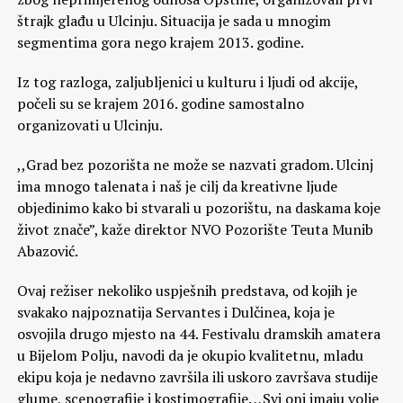
štrajk glađu u Ulcinju. Situacija je sada u mnogim
segmentima gora nego krajem 2013. godine.
Iz tog razloga, zaljubljenici u kulturu i ljudi od akcije,
počeli su se krajem 2016. godine samostalno
organizovati u Ulcinju.
,,Grad bez pozorišta ne može se nazvati gradom. Ulcinj
ima mnogo talenata i naš je cilj da kreativne ljude
objedinimo kako bi stvarali u pozorištu, na daskama koje
život znače”, kaže direktor NVO Pozorište Teuta Munib
Abazović.
Ovaj režiser nekoliko uspješnih predstava, od kojih je
svakako najpoznatija Servantes i Dulčinea, koja je
osvojila drugo mjesto na 44. Festivalu dramskih amatera
u Bijelom Polju, navodi da je okupio kvalitetnu, mladu
ekipu koja je nedavno završila ili uskoro završava studije
glume, scenografije i kostimografije. ,,Svi oni imaju volje