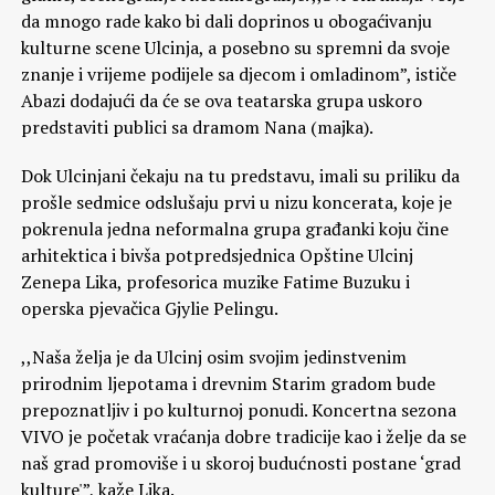
da mnogo rade kako bi dali doprinos u obogaćivanju
kulturne scene Ulcinja, a posebno su spremni da svoje
znanje i vrijeme podijele sa djecom i omladinom”, ističe
Abazi dodajući da će se ova teatarska grupa uskoro
predstaviti publici sa dramom Nana (majka).
Dok Ulcinjani čekaju na tu predstavu, imali su priliku da
prošle sedmice odslušaju prvi u nizu koncerata, koje je
pokrenula jedna neformalna grupa građanki koju čine
arhitektica i bivša potpredsjednica Opštine Ulcinj
Zenepa Lika, profesorica muzike Fatime Buzuku i
operska pjevačica Gjylie Pelingu.
,,Naša želja je da Ulcinj osim svojim jedinstvenim
prirodnim ljepotama i drevnim Starim gradom bude
prepoznatljiv i po kulturnoj ponudi. Koncertna sezona
VIVO je početak vraćanja dobre tradicije kao i želje da se
naš grad promoviše i u skoroj budućnosti postane ‘grad
kulture'”, kaže Lika.