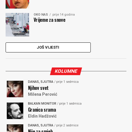
OKO NAS
prije 14 godina
Vrijeme za snove
JOŠ VIJESTI
KOLUMNE
DANAS, SJUTRA
/ prije 1 sedmica
Njihov svet
Milena Perović
BALKAN MONITOR
/ prije 1 sedmica
Granica srama
Eldin Hadžović
DANAS, SJUTRA
/ prije 2 sedmice
Nije za smjeh