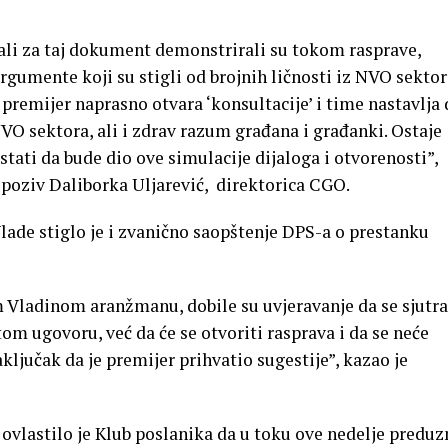
asali za taj dokument demonstrirali su tokom rasprave,
gumente koji su stigli od brojnih ličnosti iz NVO sektor
remijer naprasno otvara ‘konsultacije’ i time nastavlja 
NVO sektora, ali i zdrav razum građana i građanki. Ostaje
stati da bude dio ove simulacije dijaloga i otvorenosti”,
poziv Daliborka Uljarević, direktorica CGO.
lade stiglo je i zvanično saopštenje DPS-a o prestanku
om Vladinom aranžmanu, dobile su uvjeravanje da se sjutr
tom ugovoru, već da će se otvoriti rasprava i da se neće
aključak da je premijer prihvatio sugestije”, kazao je
ovlastilo je Klub poslanika da u toku ove nedelje predu