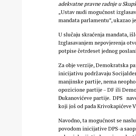
adekvatne pravne radnje u Skupš
„Ustav nudi mogućnost izglasava
mandata parlamentu”, ukazao je
U slučaju skraćenja mandata, išl
Izglasavanjem nepovjerenja otvo
potpise četrdeset jednog poslan
Za obje verzije, Demokratska pa
inicijativu podržavaju Socijalde
manjinske partije, nema neophod
opozicione partije – DF ili Demo
Đukanovićeve partije. DPS na
koji još od pada Krivokapićeve 
Navodno, ta mogućnost se naslu
povodom inicijative DPS-a saopšt