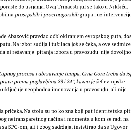
porasle do usijanja. Ovaj Trinaesti jul se tako u Nikšiću,
kobima
prosrpskih
i
procrnogorskih
grupa i uz intervencij
lade Abazović pravdao odblokiranjem evropskog puta, do
tu. Na izbor sudija i tužilaca još se čeka, a ove sedmice
, da ni rešavanje pitanja izbora u pravosuđu nije dovoljno
tupnog procesa i ubrzavanje tempa, Crna Gora treba da is
prava prema poglavljima 23 i 24”, kazao je š
ef evropske
o uključuje neophodna imenovanja u pravosuđu, ali nije
a pričeka. Na stolu su po ko zna koji put identitetska pit
bog netransparetnog načina i momenta u kom se radi na
sa SPC-om, ali i zbog sadržaja, insistirao da se Ugovor