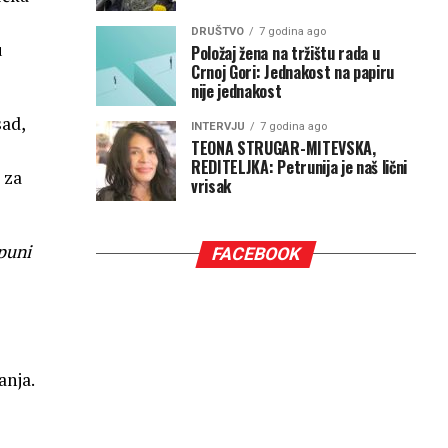
DRUŠTVO
7 godina ago
u
Položaj žena na tržištu rada u
Crnoj Gori: Jednakost na papiru
nije jednakost
sad,
INTERVJU
7 godina ago
TEONA STRUGAR-MITEVSKA,
REDITELJKA: Petrunija je naš lični
 za
vrisak
puni
FACEBOOK
anja.