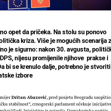
dno opet da pričeka. Na stolu su ponovo
olitička kriza. Više je mogućih scenarija 
dno je sigurno: nakon 30. avgusta, politič
 DPS, nijesu promijenile njihove prakse i
bi se krenulo dalje, potrebno je stvoriti
atske izbore
emijer
Dritan Abazović
, pred posjetu Beogradu saopštio
ičku stabilnost”, crnogorski parlament očekuje inicijativ
skoj Vladi. Inicijativu je najavila Demokratska partija