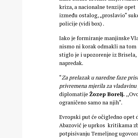
kriza, a nacionalne tenzije opet 
između ostalog, „proslavio“ su
policije (vidi box) .
Iako je formiranje manjinske V
nismo ni korak odmakli na tom pu
stiglo je i upozorenje iz Brisela
napredak.
“
Za prelazak u naredne faze pris
privremena mjerila za vladavinu 
diplomatije
Žozep Borelj.
,,Ov
ograničeno samo na njih“.
Evropski put će očigledno opet d
Abazović je uprkos kritikama z
potpisivanju Temeljnog ugovora 