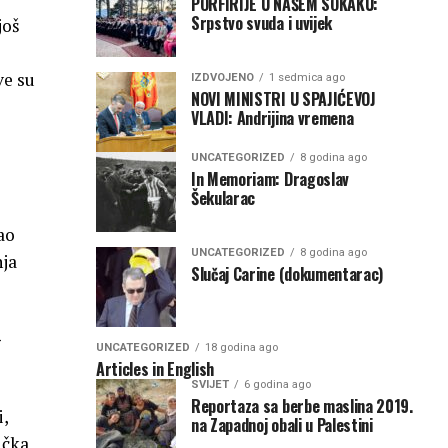
PORFIRIJE U NAŠEM SOKAKU:
Srpstvo svuda i uvijek
još
ve su
IZDVOJENO
1 sedmica ago
NOVI MINISTRI U SPAJIĆEVOJ
VLADI: Andrijina vremena
UNCATEGORIZED
8 godina ago
In Memoriam: Dragoslav
Šekularac
ao
UNCATEGORIZED
8 godina ago
nja
Slučaj Carine (dokumentarac)
g
UNCATEGORIZED
18 godina ago
Articles in English
SVIJET
6 godina ago
Reportaza sa berbe maslina 2019.
i,
na Zapadnoj obali u Palestini
ička