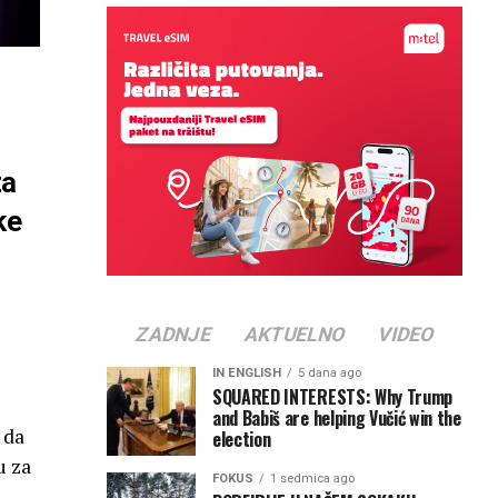
za
ke
ZADNJE
AKTUELNO
VIDEO
IN ENGLISH
5 dana ago
SQUARED INTERESTS: Why Trump
and Babiš are helping Vučić win the
 da
election
u za
FOKUS
1 sedmica ago