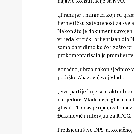
najavio konsultacije sa NVO.
,,Premijer i ministri koji su gl
hermetičku zatvorenost za sve ar
Nakon što je dokument usvojen, p
vrijeđa kritički orijentisan dio 
samo da vidimo ko će i zašto pri
prokomentarisala je premijerov 
Konačno, ubrzo nakon sjednice V
podrške Abazovićevoj Vladi.
,,Sve partije koje su u aktueln
na sjednici Vlade neće glasati o 
glasati. To nas je upućivalo na z
Đukanović i intervjuu za RTCG.
Predsjedništvo DPS-a, konačno, 