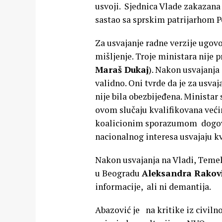
usvoji. Sjednica Vlade zakazana
sastao sa sprskim patrijarhom P
Za usvajanje radne verzije ugovo
mišljenje. Troje ministara nije p
Maraš Dukaj
). Nakon usvajanja
validno. Oni tvrde da je za usv
nije bila obezbijeđena. Ministar
ovom slučaju kvalifikovana većin
koalicionim sporazumom dogovor
nacionalnog interesa usvajaju k
Nakon usvajanja na Vladi, Temelj
u Beogradu
Aleksandra Rakov
informacije, ali ni demantija.
Abazović je na kritike iz civil