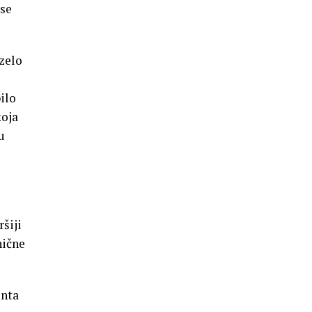
 se
uzelo
ilo
koja
u
šiji
nične
enta