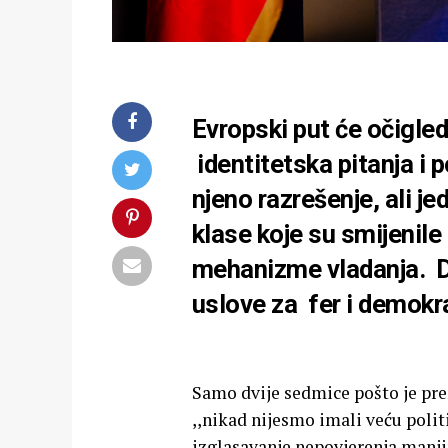
Evropski put će očigle
identitetska pitanja i p
njeno razrešenje, ali je
klase koje su smijenile
mehanizme vladanja. Da 
uslove za fer i demokr
Samo dvije sedmice pošto je pr
,,nikad nijesmo imali veću polit
izglasavanje nepovjerenja manjin