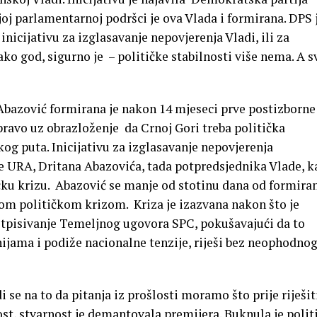
ijoj parlamentarnoj podršci je ova Vlada i formirana. DPS 
inicijativu za izglasavanje nepovjerenja Vladi, ili za
o god, sigurno je – političke stabilnosti više nema. A s
Abazović formirana je nakon 14 mjeseci prve postizborne
pravo uz obrazloženje da Crnoj Gori treba politička
kog puta. Inicijativu za izglasavanje nepovjerenja
je URA, Dritana Abazovića, tada potpredsjednika Vlade, k
ku krizu. Abazović se manje od stotinu dana od formira
om političkom krizom. Kriza je izazvana nakon što je
otpisivanje Temeljnog ugovora SPC, pokušavajući da to
enijama i podiže nacionalne tenzije, riješi bez neophodno
se na to da pitanja iz prošlosti moramo što prije riješit
st, stvarnost je demantovala premijera. Buknula je polit