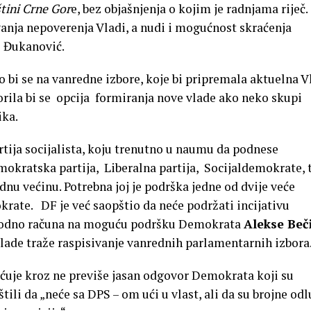
tini Crne Gor
e, bez objašnjenja o kojim je radnjama riječ.
nja nepoverenja Vladi, a nudi i mogućnost skraćenja
 Đukanović.
o bi se na vanredne izbore, koje bi pripremala aktuelna V
rila bi se opcija formiranja nove vlade ako neko skupi
ika.
rtija socijalista, koju trenutno u naumu da podnese
mokratska partija, Liberalna partija, Socijaldemokrate, 
nu većinu. Potrebna joj je podrška jedne od dvije veće
krate. DF je već saopštio da neće podržati incijativu
vodno računa na moguću podršku Demokrata
Alekse Beč
Vlade traže raspisivanje vanrednih parlamentarnih izbora
ćuje kroz ne previše jasan odgovor Demokrata koji su
ili da „neće sa DPS – om ući u vlast, ali da su brojne odl