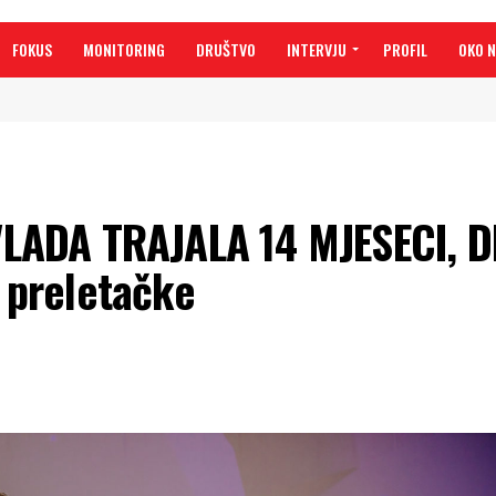
FOKUS
MONITORING
DRUŠTVO
INTERVJU
PROFIL
OKO 
LADA TRAJALA 14 MJESECI, D
preletačke