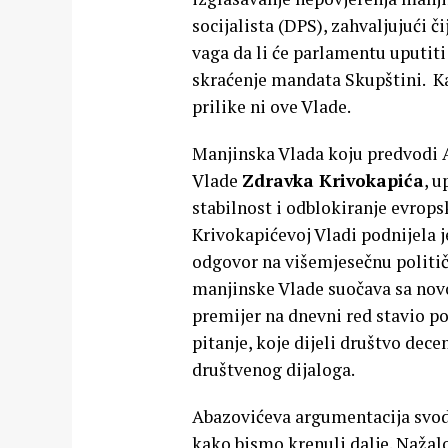
socijalista (DPS), zahvaljujući č
vaga da li će parlamentu uputiti 
skraćenje mandata Skupštini. Kak
prilike ni ove Vlade.
Manjinska Vlada koju predvodi 
Vlade
Zdravka Krivokapića
, u
stabilnost i odblokiranje evrops
Krivokapićevoj Vladi podnijela 
odgovor na višemjesečnu politič
manjinske Vlade suočava sa nov
premijer na dnevni red stavio p
pitanje, koje dijeli društvo dec
društvenog dijaloga.
Abazovićeva argumentacija svodi 
kako bismo krenuli dalje. Nažalo