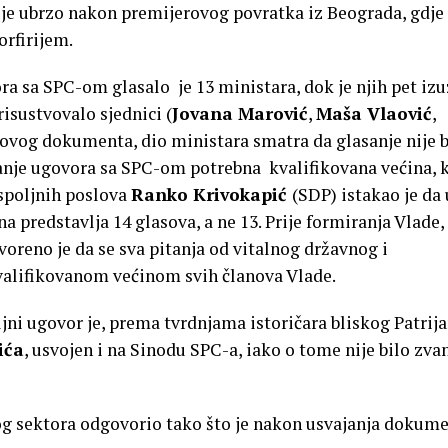
 je ubrzo nakon premijerovog povratka iz Beograda, gdje
orfirijem.
ra sa SPC-om glasalo je 13 ministara, dok je njih pet iz
risustvovalo sjednici (
Jovana Marović
,
Maša Vlaović
,
 ovog dokumenta, dio ministara smatra da glasanje nije b
ajanje ugovora sa SPC-om potrebna kvalifikovana većina, 
 spoljnih poslova
Ranko Krivokapić
(SDP) istakao je da 
a predstavlja 14 glasova, a ne 13. Prije formiranja Vlade,
eno je da se sva pitanja od vitalnog državnog i
valifikovanom većinom svih članova Vlade.
ni ugovor je, prema tvrdnjama istoričara bliskog Patrijar
ića
, usvojen i na Sinodu SPC-a, iako o tome nije bilo zva
nog sektora odgovorio tako što je nakon usvajanja dokum