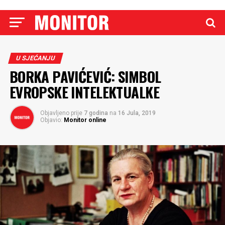
U SJEĆANJU
BORKA PAVIĆEVIĆ: SIMBOL
EVROPSKE INTELEKTUALKE
Objavljeno prije
7 godina
na
16 Jula, 2019
Objavio:
Monitor online