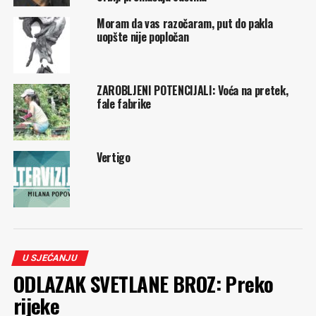
Moram da vas razočaram, put do pakla
uopšte nije popločan
ZAROBLJENI POTENCIJALI: Voća na pretek,
fale fabrike
Vertigo
U SJEĆANJU
ODLAZAK SVETLANE BROZ: Preko
rijeke