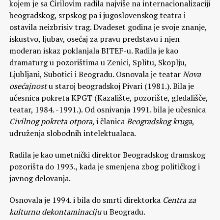
kojem je sa Ćirilovim radila najviše na internacionalizaciji
beogradskog, srpskog pa i jugoslovenskog teatra i
ostavila neizbrisiv trag. Dvadeset godina je svoje znanje,
iskustvo, ljubav, osećaj za pravu predstavu i njen
moderan iskaz poklanjala BITEF-u. Radila je kao
dramaturg u pozorištima u Zenici, Splitu, Skoplju,
Ljubljani, Subotici i Beogradu. Osnovala je teatar
Nova
osećajnost
u staroj beogradskoj Pivari (1981.). Bila je
učesnica pokreta KPGT (Kazalište, pozorište, gledališče,
teatar, 1984. -1991.). Od osnivanja 1991. bila je učesnica
Civilnog pokreta otpora
, i članica
Beogradskog kruga
,
udruženja slobodnih intelektualaca.
Radila je kao umetnički direktor Beogradskog dramskog
pozorišta do 1993., kada je smenjena zbog političkog i
javnog delovanja.
Osnovala je 1994. i bila do smrti direktorka
Centra za
kulturnu dekontaminaciju
u Beogradu.