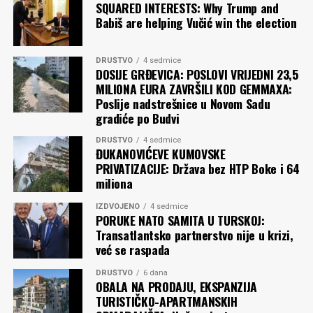
SQUARED INTERESTS: Why Trump and
Babiš are helping Vučić win the election
DRUŠTVO
4 sedmice
DOSIJE GRĐEVICA: POSLOVI VRIJEDNI 23,5
MILIONA EURA ZAVRŠILI KOD GEMMAXA:
Poslije nadstrešnice u Novom Sadu
gradiće po Budvi
DRUŠTVO
4 sedmice
ĐUKANOVIĆEVE KUMOVSKE
PRIVATIZACIJE: Država bez HTP Boke i 64
miliona
IZDVOJENO
4 sedmice
PORUKE NATO SAMITA U TURSKOJ:
Transatlantsko partnerstvo nije u krizi,
već se raspada
DRUŠTVO
6 dana
OBALA NA PRODAJU, EKSPANZIJA
TURISTIČKO-APARTMANSKIH