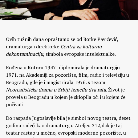
Ovih tužnih dana opraštamo se od Borke Pavićević,
dramaturga i direktorke
Centra za kulturnu
dekontaminaciju
, simbola evropske intelektualke.
Rođena u Kotoru 1947., diplomirala je dramaturgiju
1971. na Akademiji za pozorište, film, radio i televiziju u
Beogradu, gde je i magistrirala 1976. s tezom
Neorealistička drama u Srbiji između dva rata
. Život je
provela u Beogradu u kojem je sklopila oči i u kojem će
počivati.
Do raspada Jugoslavije bila je simbol novog teatra, deset
godina radeći kao dramaturg u Ateljeu 212,dok je taj
teatar rastao u moćno, evropski moderno pozorište, u