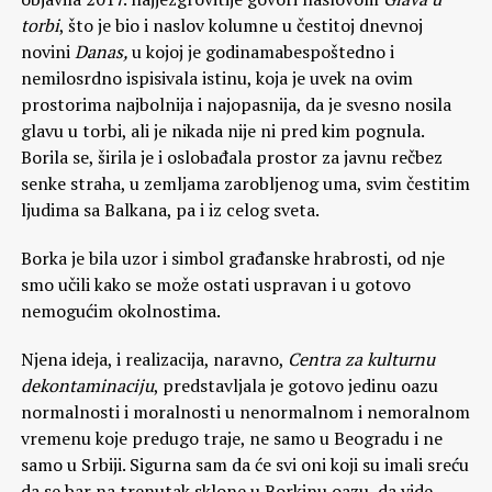
torbi
, što je bio i naslov kolumne u čestitoj dnevnoj
novini
Danas,
u kojoj je godinamabespoštedno i
nemilosrdno ispisivala istinu, koja je uvek na ovim
prostorima najbolnija i najopasnija, da je svesno nosila
glavu u torbi, ali je nikada nije ni pred kim pognula.
Borila se, širila je i oslobađala prostor za javnu rečbez
senke straha, u zemljama zarobljenog uma, svim čestitim
ljudima sa Balkana, pa i iz celog sveta.
Borka je bila uzor i simbol građanske hrabrosti, od nje
smo učili kako se može ostati uspravan i u gotovo
nemogućim okolnostima.
Njena ideja, i realizacija, naravno,
Centra za kulturnu
dekontaminaciju
, predstavljala je gotovo jedinu oazu
normalnosti i moralnosti u nenormalnom i nemoralnom
vremenu koje predugo traje, ne samo u Beogradu i ne
samo u Srbiji. Sigurna sam da će svi oni koji su imali sreću
da se bar na trenutak sklone u Borkinu oazu, da vide