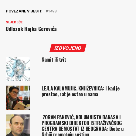
POVEZANE VIJESTI:
1498
SLJEDEĆE
Odlazak Rajka Cerovića
IZDVOJENO
Samit ili tvit
LEJLA KALAMUJIĆ, KNJIŽEVNICA: I kad je
prestao, rat je ostao u nama
ZORAN PANOVIĆ, KOLUMNISTA DANASA I
PROGRAMSKI DIREKTOR ISTRAŽIVAČKOG
CENTRA DEMOSTAT IZ BEOGRADA: Diobe u
Srbiji promašuju suštinu