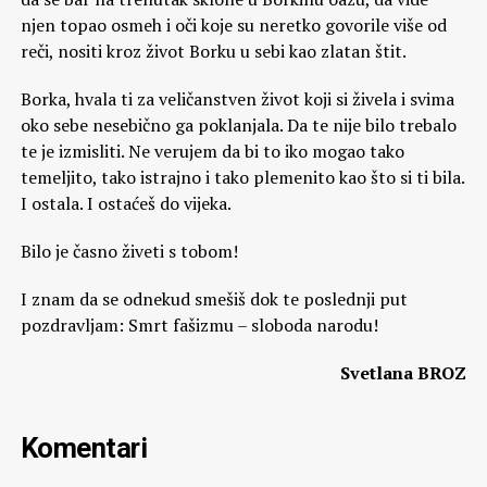
njen topao osmeh i oči koje su neretko govorile više od
reči, nositi kroz život Borku u sebi kao zlatan štit.
Borka, hvala ti za veličanstven život koji si živela i svima
oko sebe nesebično ga poklanjala. Da te nije bilo trebalo
te je izmisliti. Ne verujem da bi to iko mogao tako
temeljito, tako istrajno i tako plemenito kao što si ti bila.
I ostala. I ostaćeš do vijeka.
Bilo je časno živeti s tobom!
I znam da se odnekud smešiš dok te poslednji put
pozdravljam: Smrt fašizmu – sloboda narodu!
Svetlana BROZ
Komentari