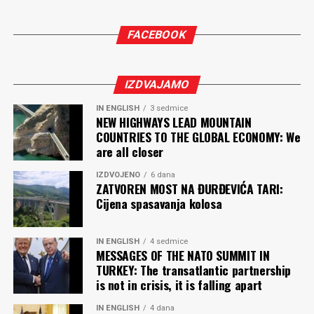
odgovorio sam.
FACEBOOK
“Učiš sarajevske mangupluke, učiš”, kroz smijeh je
prokomentarisao.
Sidran je bio jedinstven po mnogo čemu. Svojim djelima i
IZDVAJAMO
osebujnim izrazom dao je poseban, originalan pečat i
IN ENGLISH
3 sedmice
prepoznatljiv šmek književnosti, filmskoj umjetnosti i,
NEW HIGHWAYS LEAD MOUNTAIN
uopšte, kulturnoj sceni Bosne i Hercegovine, bivše SFRJ,
COUNTRIES TO THE GLOBAL ECONOMY: We
are all closer
ali i mnogo šire – dokle god doseže njegovo djelo.
IZDVOJENO
6 dana
Bio je član Akademije nauka i umjetnosti BiH i majstorski
ZATVOREN MOST NA ĐURĐEVIĆA TARI:
kandidat u šahu.
Cijena spasavanja kolosa
IN ENGLISH
4 sedmice
MESSAGES OF THE NATO SUMMIT IN
Ruždija ADŽOVIĆ
TURKEY: The transatlantic partnership
is not in crisis, it is falling apart
Komentari
IN ENGLISH
4 dana