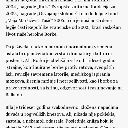
2004., nagrade „Ruts“ Evropske kulturne fondacije za
2009., nagrade „Osvajanje slobode“ koju dodeljuje fond
„Maja Maršićević Tasić” 2005., i da je nosilac Ordena
legije časti Republike Francuske od 2002., krasi raskošan
život naše heroine Borke.
Da je živela u nekom mirnom i normalnom vremenu
ostala bi upamćena kao vrstan dramaturg i kulturni
poslenik. Ali, Borka je obeležila više od trideset godina
istrajne, kontinuirane borbe protiv ratova, sveopštih
laži, revizije savremene istorije, medijskog ispiranja
mozgova, širenja mržnje i netrpeljivosti, kao i borbe za
prave vrednosti, za istinu, odgovornost i razumevanje na
Balkanu.
Bila je trideset godina svakodnevno izložena napadima
duvača u rog velikih knezova. Ali, nikada nije poklekla,
zastala, a nekamoli odustala. Poslednja knjiga koju je
objavila 2017. najjezgrovitije govori naslovom
Glava u