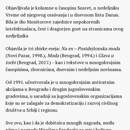
Objavljivala je kolumne u časopisu Susret, u nedeljniku
Vreme od njegovog osnivanja i u dnevnom listu Danas.
Bila je dio Monitorove zajednice nepokorenih
intelektualaca, čest i dragocjen gost na stranicama ovog
nedjeljnika
Objavila je tri zbirke eseja:
Na ex – Postdejtonska moda
(Novi Pazar, 1998.),
Moda
(Beograd, 1994.) i
Glava u
torbi
(Beograd, 2017.) – kao i tekstove u mnogobrojnim
časopisima, zbornicima, dnevnim i nedeljnim novinama.
Od 1991. učestvovala je u mnogobrojnim antiratnim
akcijama u Beogradu i drugim jugoslovenskim
gradovima, u saradnji sa jugoslovenskim organizacijama
koje su se zalagale za demokratizaciju i razvoj civilnog
društva u Srbiji i regionu.
Sve ovo, kao i da je dobitnica mnogih nagrada, među
njima i nagrade Hirošima fondacije za mir i kulturu