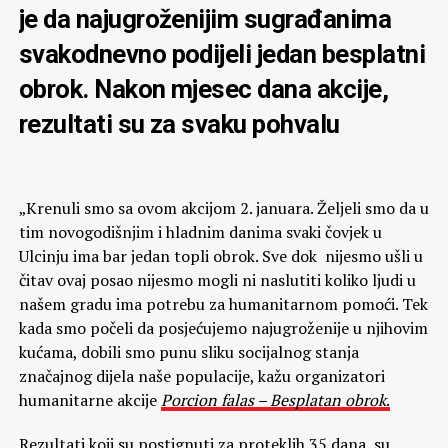
je da najugroženijim sugrađanima
svakodnevno podijeli jedan besplatni
obrok. Nakon mjesec dana akcije,
rezultati su za svaku pohvalu
„Krenuli smo sa ovom akcijom 2. januara. Željeli smo da u
tim novogodišnjim i hladnim danima svaki čovjek u
Ulcinju ima bar jedan topli obrok. Sve dok nijesmo ušli u
čitav ovaj posao nijesmo mogli ni naslutiti koliko ljudi u
našem gradu ima potrebu za humanitarnom pomoći. Tek
kada smo počeli da posjećujemo najugroženije u njihovim
kućama, dobili smo punu sliku socijalnog stanja
značajnog dijela naše populacije, kažu organizatori
humanitarne akcije
Porcion falas – Besplatan obrok
.
Rezultati koji su postignuti za
proteklih 35 dana su