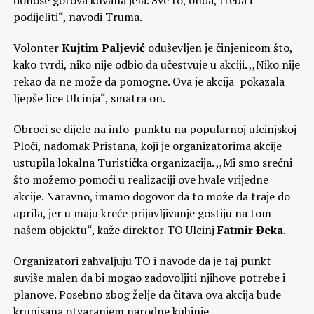
podijeliti“, navodi Truma.
Volonter
Kujtim Paljević
oduševljen je činjenicom što,
kako tvrdi, niko nije odbio da učestvuje u akciji. ,,Niko nije
rekao da ne može da pomogne. Ova je akcija pokazala
ljepše lice Ulcinja“, smatra on.
Obroci se dijele na info-punktu na popularnoj ulcinjskoj
Ploči, nadomak Pristana, koji je organizatorima akcije
ustupila lokalna Turistička organizacija. ,,Mi smo srećni
što možemo pomoći u realizaciji ove hvale vrijedne
akcije. Naravno, imamo dogovor da to može da traje do
aprila, jer u maju kreće prijavljivanje gostiju na tom
našem objektu“, kaže direktor TO Ulcinj
Fatmir Đeka
.
Organizatori zahvaljuju TO i navode da je taj punkt
suviše malen da bi mogao zadovoljiti njihove potrebe i
planove. Posebno zbog želje da čitava ova akcija bude
krunisana otvaranjem narodne kuhinje.