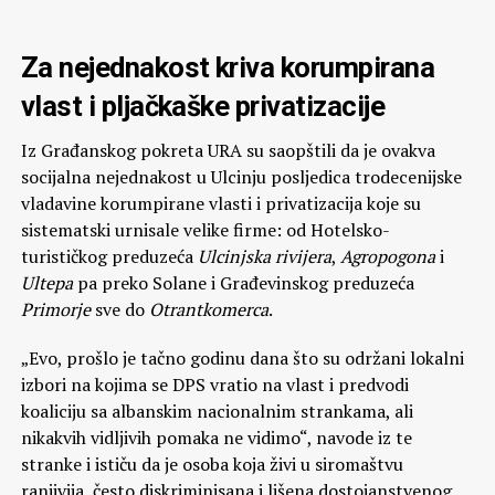
Za nejednakost kriva korumpirana
vlast i pljačkaške privatizacije
Iz Građanskog pokreta URA su saopštili da je ovakva
socijalna nejednakost u Ulcinju posljedica trodecenijske
vladavine korumpirane vlasti i privatizacija koje su
sistematski urnisale velike firme: od Hotelsko-
turističkog preduzeća
Ulcinjska rivijera
,
Agropogona
i
Ultepa
pa preko Solane i Građevinskog preduzeća
Primorje
sve do
Otrantkomerca
.
„Evo, prošlo je tačno godinu dana što su održani lokalni
izbori na kojima se DPS vratio na vlast i predvodi
koaliciju sa albanskim nacionalnim strankama, ali
nikakvih vidljivih pomaka ne vidimo“, navode iz te
stranke i ističu da je osoba koja živi u siromaštvu
ranjivija, često diskriminisana i lišena dostojanstvenog