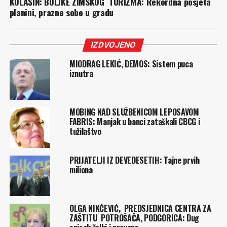
KOLAŠIN: BOLJKE ZIMSKOG TURIZMA: Rekordna posjeta
planini, prazne sobe u gradu
IZDVOJENO
MIODRAG LEKIĆ, DEMOS: Sistem puca
iznutra
MOBING NAD SLUŽBENICOM LEPOSAVOM
FABRIS: Manjak u banci zataškali CBCG i
tužilaštvo
PRIJATELJI IZ DEVEDESETIH: Tajne prvih
miliona
OLGA NIKČEVIĆ, PREDSJEDNICA CENTRA ZA
ZAŠTITU POTROŠAČA, PODGORICA: Dug