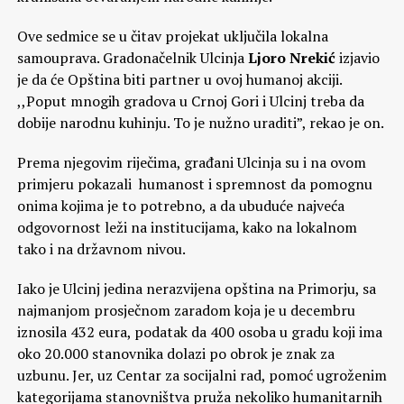
Ove sedmice se u čitav projekat uključila lokalna
samouprava. Gradonačelnik Ulcinja
Ljoro Nrekić
izjavio
je da će Opština biti partner u ovoj humanoj akciji.
,,Poput mnogih gradova u Crnoj Gori i Ulcinj treba da
dobije narodnu kuhinju. To je nužno uraditi”, rekao je on.
Prema njegovim riječima, građani Ulcinja su i na ovom
primjeru pokazali humanost i spremnost da pomognu
onima kojima je to potrebno, a da ubuduće najveća
odgovornost leži na institucijama, kako na lokalnom
tako i na državnom nivou.
Iako je Ulcinj jedina nerazvijena opština na Primorju, sa
najmanjom prosječnom zaradom koja je u decembru
iznosila 432 eura, podatak da 400 osoba u gradu koji ima
oko 20.000 stanovnika dolazi po obrok je znak za
uzbunu. Jer, uz Centar za socijalni rad, pomoć ugroženim
kategorijama stanovništva pruža nekoliko humanitarnih