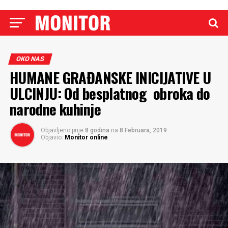
OKO NAS
HUMANE GRAĐANSKE INICIJATIVE U
ULCINJU: Od besplatnog obroka do
narodne kuhinje
Objavljeno prije
8 godina
na
8 Februara, 2019
Objavio:
Monitor online