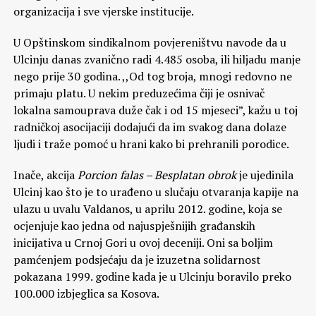
organizacija i sve vjerske institucije.
U Opštinskom sindikalnom povjereništvu navode da u
Ulcinju danas zvanično radi 4.485 osoba, ili hiljadu manje
nego prije 30 godina. ,,Od tog broja, mnogi redovno ne
primaju platu. U nekim preduzećima čiji je osnivač
lokalna samouprava duže čak i od 15 mjeseci”, kažu u toj
radničkoj asocijaciji dodajući da im svakog dana dolaze
ljudi i traže pomoć u hrani kako bi prehranili porodice.
Inače, akcija
Porcion falas – Besplatan obrok
je ujedinila
Ulcinj kao što je to urađeno u slučaju otvaranja kapije na
ulazu u uvalu Valdanos, u aprilu 2012. godine, koja se
ocjenjuje kao jedna od najuspješnijih građanskih
inicijativa u Crnoj Gori u ovoj deceniji. Oni sa boljim
pamćenjem podsjećaju da je izuzetna solidarnost
pokazana 1999. godine kada je u Ulcinju boravilo preko
100.000 izbjeglica sa Kosova.