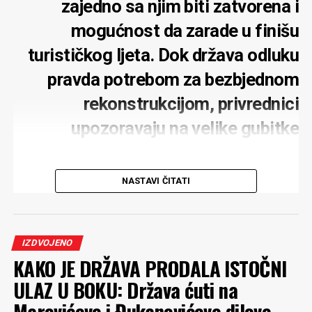
zajedno sa njim biti zatvorena i
mogućnost da zarade u finišu
turističkog ljeta. Dok država odluku
pravda potrebom za bezbjednom
rekonstrukcijom, privrednici
upozoravaju na velike gubitke
NASTAVI ČITATI
Potpuno zatvaranje mosta na Đurđevića Tari zbog
rekonstrukcije moglo bi ozbiljno pogoditi turističku
IZDVOJENO
privredu tog kraja, upozoravaju lokalni privrednici.
KAKO JE DRŽAVA PRODALA ISTOČNI
Posebno strahuju za rafting turizam, koji tokom ljeta
ULAZ U BOKU: Država ćuti na
predstavlja jedan od najvažnijih izvora prihoda. Iako
podržavaju obnovu mosta i ne dovode u pitanje njenu
Marovićeve i Đukanovićeve dilove