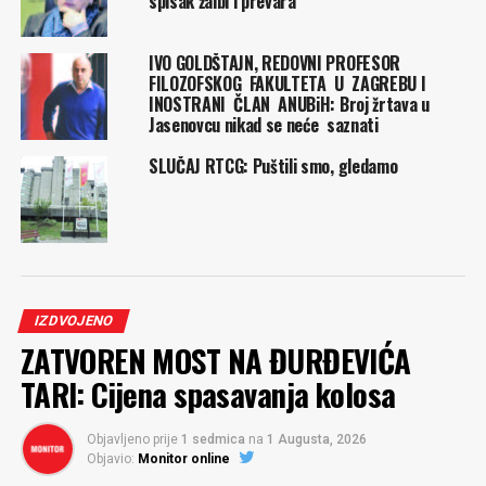
spisak žalbi i prevara
IVO GOLDŠTAJN, REDOVNI PROFESOR
FILOZOFSKOG FAKULTETA U ZAGREBU I
INOSTRANI ČLAN ANUBiH: Broj žrtava u
Jasenovcu nikad se neće saznati
SLUČAJ RTCG: Puštili smo, gledamo
IZDVOJENO
ZATVOREN MOST NA ĐURĐEVIĆA
TARI: Cijena spasavanja kolosa
Objavljeno prije
1 sedmica
na
1 Augusta, 2026
Objavio:
Monitor online