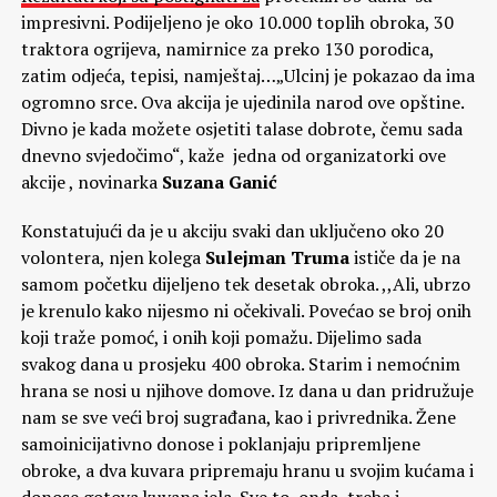
impresivni. Podijeljeno je oko 10.000 toplih obroka, 30
traktora ogrijeva, namirnice za preko 130 porodica,
zatim odjeća, tepisi, namještaj…„Ulcinj je pokazao da ima
ogromno srce. Ova akcija je ujedinila narod ove opštine.
Divno je kada možete osjetiti talase dobrote, čemu sada
dnevno svjedočimo“, kaže jedna od organizatorki ove
akcije , novinarka
Suzana Ganić
Konstatujući da je u akciju svaki dan uključeno oko 20
volontera, njen kolega
Sulejman Truma
ističe da je na
samom početku dijeljeno tek desetak obroka. ,,Ali, ubrzo
je krenulo kako nijesmo ni očekivali. Povećao se broj onih
koji traže pomoć, i onih koji pomažu. Dijelimo sada
svakog dana u prosjeku 400 obroka. Starim i nemoćnim
hrana se nosi u njihove domove. Iz dana u dan pridružuje
nam se sve veći broj sugrađana, kao i privrednika. Žene
samoinicijativno donose i poklanjaju pripremljene
obroke, a dva kuvara pripremaju hranu u svojim kućama i
donose gotova kuvana jela. Sve to, onda, treba i