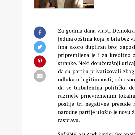
Za godinu dana vlasti Demokrats
Jedina opština koja je bila bez v
ima skoro dupliran broj zapos
pripremljena je i za kreditno 
stranke. Neki dojučerašnji utic
da su partiju privatizovali zbog
odluka o legitimnosti, odnosno 
da se turbulentna politička de
razriješe prijevremenim lokaln
poslije tri negativne presude 
narodne partije uložio je novu 
raspravu.
Šef SNP-a u Andrijevici Goran St