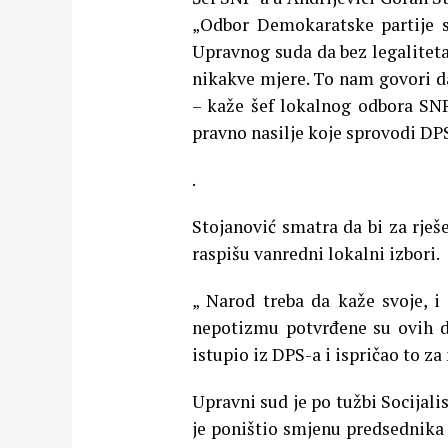
„Odbor Demokaratske partije so
Upravnog suda da bez legaliteta
nikakve mjere. To nam govori da
– kaže šef lokalnog odbora SNP-
pravno nasilje koje sprovodi DPS
.
Stojanović smatra da bi za rješe
raspišu vanredni lokalni izbori.
„ Narod treba da kaže svoje, i 
nepotizmu potvrđene su ovih dan
istupio iz DPS-a i ispričao to z
Upravni sud je po tužbi Socijali
je poništio smjenu predsednika