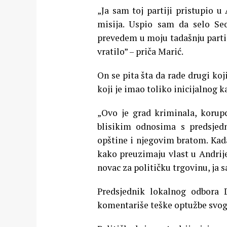
„Ja sam toj partiji pristupio 
misija. Uspio sam da selo Seo
prevedem u moju tadašnju partij
vratilo” – priča Marić.
On se pita šta da rade drugi ko
koji je imao toliko inicijalnog 
„Ovo je grad kriminala, korupc
blisikim odnosima s predsjed
opštine i njegovim bratom. Kad
kako preuzimaju vlast u Andrijev
novac za političku trgovinu, ja 
Predsjednik lokalnog odbora 
komentariše teške optužbe svog 