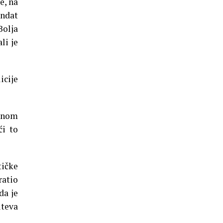
e, na
andat
Bolja
li je
icije
avnom
ći to
tičke
ratio
da je
uteva