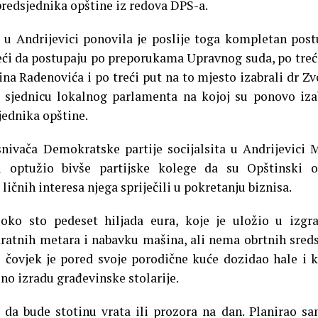
predsjednika opštine iz redova DPS-a.
a u Andrijevici ponovila je poslije toga kompletan pos
deći da postupaju po preporukama Upravnog suda, po treć
ina Radenovića i po treći put na to mjesto izabrali dr Z
 sjednicu lokalnog parlamenta na kojoj su ponovo iza
jednika opštine.
ivača Demokratske partije socijalsita u Andrijevici 
i optužio bivše partijske kolege da su Opštinski o
 ličnih interesa njega spriječili u pokretanju biznisa.
oko sto pedeset hiljada eura, koje je uložio u izgr
dratnih metara i nabavku mašina, ali nema obrtnih sred
j čovjek je pored svoje porodične kuće dozidao hale i 
no izradu građevinske stolarije.
e da bude stotinu vrata ili prozora na dan. Planirao s