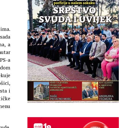
žima.
 sada
ma, a
nutar
DPS-a
sudom
ekuje
šici,
sta i
tičke
smenu
sude.