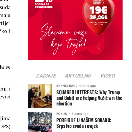
esuda
imaju
tije”
čko i
da se
ZADNJE
AKTUELNO
VIDEO
IN ENGLISH
4 dana ago
iji i
SQUARED INTERESTS: Why Trump
evici
and Babiš are helping Vučić win the
election
FOKUS
6 dana ago
ojima
PORFIRIJE U NAŠEM SOKAKU:
Srpstvo svuda i uvijek
(DPS)