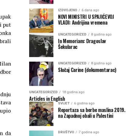
IZDVOJENO
6 dana ago
NOVI MINISTRI U SPAJIĆEVOJ
tupak
VLADI: Andrijina vremena
i put
vonka
UNCATEGORIZED
8 godina ago
In Memoriam: Dragoslav
brali
Šekularac
Milan
UNCATEGORIZED
8 godina ago
Slučaj Carine (dokumentarac)
dbor
UNCATEGORIZED
18 godina ago
adnju
Articles in English
stava
SVIJET
6 godina ago
Reportaza sa berbe maslina 2019.
kupio
na Zapadnoj obali u Palestini
am da
DRUŠTVO
7 godina ago