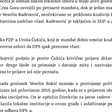
počela je odmah nakon lokalnih izbora u maju 2010. godin
 Crna Gora osvojili po petnaest mandata, dok je jedan m
e Veselin Radenović, neočekivano se priklonio koaliciji 
tnerima zadržao vlast. Radenović je isključen iz SDP-a a
a PZP-a Uroša Čukića, koji je mandat dobio unutar koal
tvoreni uslovi da DPS ipak preuzme vlast.
ojević podnio je protiv Čukića krivičnu prijavu drž
ke druge ljude za primanje i davanje mita i nazivaju
na te prijave još nije poznata.
 sada poslanik Veselin Bakić sumnju u postojanje poli
 iznio još polovinom 2010. godine, kada se s prijavom ob
ku inicijativu. On je optužio Direkciju za javne radove 
zila lokalne institucije u ovom gradu i asfaltiranje p
og odbora DPS-a.