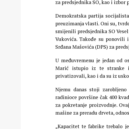
za predsjednika SO, kao i izbor 
Demokratska partija socijalist
preuzimanja vlasti. Oni su, tvr
smijenili predsjednika SO Vesel
Vukovića. Takođe su ponovili i
Srđana Mašovića (DPS) za preds
U međuvremenu je jedan od osn
Marić istupio iz te stranke 
privatizovali, kao i da su iz usko
Njemu danas stoji zarobljeno 
radinioce površine čak 400 kva
za pokretanje proizvodnje. Ova
mašine za preradu drveta, odnos
„Kapacitet te fabrike trebalo j