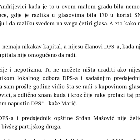
u Andrijevici kada je to u ovom malom gradu bila nem
ce, gdje je razlika u glasovima bila 170 u korist S
u i da razliku svedem na svega četiri glasa. A eto kako 
ji nemaju nikakav kapital, a nijesu članovi DPS-a, kada 
kapitala nije omogućeno da radi.
ije i nepotizma. Tu ne možete ništa uraditi ako nije
nikom lokalnog odbora DPS-a i sadašnjim predsjedn
a sam prošle godine vidio šta se radi s kupovinom glas
ici, a odlično znam kuda i kroz čije ruke prolazi taj pr
sam napustio DPS” – kaže Marić.
DPS-a i predsjednik opštine Srđan Mašović nije žel
bivšeg partijskog druga.