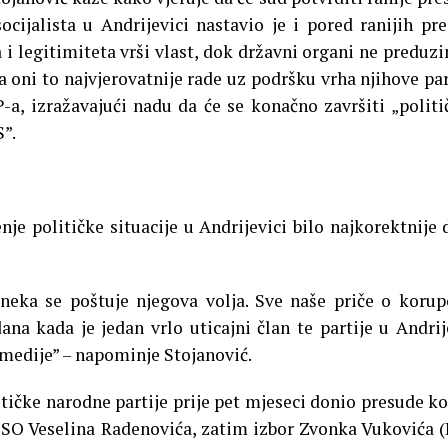
cijalista u Andrijevici nastavio je i pored ranijih pr
 i legitimiteta vrši vlast, dok državni organi ne preduz
 oni to najvjerovatnije rade uz podršku vrha njihove par
a, izražavajući nadu da će se konačno završiti „politi
”.
nje političke situacije u Andrijevici bilo najkorektnije 
neka se poštuje njegova volja. Sve naše priče o korupc
a kada je jedan vrlo uticajni član te partije u Andrij
a medije” – napominje Stojanović.
stičke narodne partije prije pet mjeseci donio presude k
 SO Veselina Radenovića, zatim izbor Zvonka Vukovića 