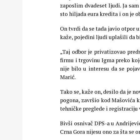
zaposlim dvadeset ljudi. Ja sam
sto hiljada eura kredita i on je
On tvrdi da se tada javio otpor 
kaže, pojedini ljudi uplašili da 
„Taj odbor je privatizovao pre
firmu i trgovinu Igma preko koje
nije bilo u interesu da se poja
Marić.
Tako se, kaže on, desilo da je n
pogona, završio kod Mašovića koj
tehničke preglede i registraciju 
Bivši osnivač DPS-a u Andrijevici
Crna Gora nijesu ono za šta se o