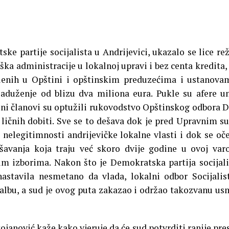
ke partije socijalista u Andrijevici, ukazalo se lice re
iška administracije u lokalnoj upravi i bez centa kredita,
lenih u Opštini i opštinskim preduzećima i ustanova
zaduženje od blizu dva miliona eura. Pukle su afere u
ajni članovi su optužili rukovodstvo Opštinskog odbora 
 ličnih dobiti.
Sve se to dešava dok je pred Upravnim 
nelegitimnosti andrijevičke lokalne vlasti i dok se oč
šavanja koja traju već skoro dvije godine u ovoj varo
im izborima. Nakon što je Demokratska partija socijali
nastavila nesmetano da vlada, lokalni odbor Socijalis
žalbu, a sud je ovog puta zakazao i održao takozvanu u
ojanović kaže kako vjeruje da će sud potvrditi ranije pre