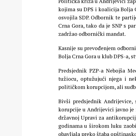
Politička kriza u Andrijevici za
kojima su DPS i koalicija Bolja
osvojila SDP. Odbornik te partij
Crna Gora, tako da je SNP s par
zadržao odbornički mandat.
Kasnije su prevođenjem odbornik
Bolja Crna Gora u klub DPS-a, s
Predsjednik PZP-a Nebojša Med
tužiocu, optužujući njega i ne
političkom korupcijom, ali sudbi
Bivši predsjednik Andrijevice,
korupcije u Andrijevici javno je
državnoj Upravi za antikorupcijs
godinama u širokom luku zaobila
obavljala preko štaba opštinask