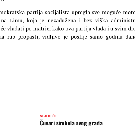
emokratska partija socijalista upregla sve moguće mot
 na Limu, koja je nezadužena i bez viška administr
 će vladati po matrici kako ova partija vlada i u svim d
a rub propasti, vidljivo je poslije samo godinu da
SLJEDEĆE
Čuvari simbola svog grada