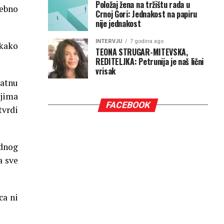
Položaj žena na tržištu rada u
rebno
Crnoj Gori: Jednakost na papiru
nije jednakost
INTERVJU
7 godina ago
 kako
TEONA STRUGAR-MITEVSKA,
REDITELJKA: Petrunija je naš lični
vrisak
vatnu
njima
FACEBOOK
tvrdi
odnog
a sve
ca ni