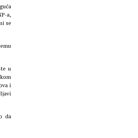
oguća
NP-a,
mi se
njemu
ste u
ikom
ova i
ljavi
io da