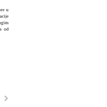
ore u
acije
rugim
na od