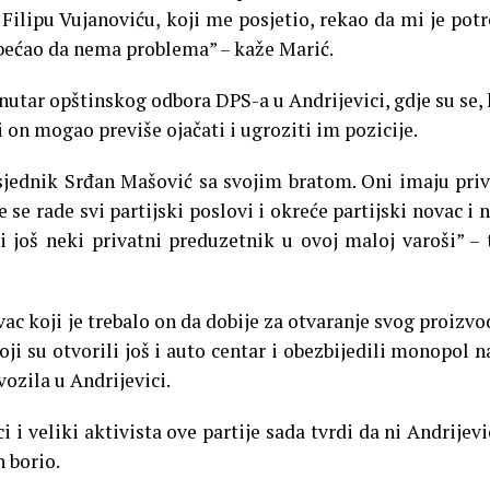
 Filipu Vujanoviću, koji me posjetio, rekao da mi je pot
 obećao da nema problema” – kaže Marić.
unutar opštinskog odbora DPS-a u Andrijevici, gdje su se,
bi on mogao previše ojačati i ugroziti im pozicije.
dsjednik Srđan Mašović sa svojim bratom. Oni imaju pri
 se rade svi partijski poslovi i okreće partijski novac i 
vi još neki privatni preduzetnik u ovoj maloj varoši” – 
ovac koji je trebalo on da dobije za otvaranje svog proizv
i su otvorili još i auto centar i obezbijedili monopol n
vozila u Andrijevici.
 i veliki aktivista ove partije sada tvrdi da ni Andrijevi
n borio.