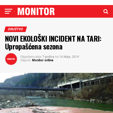
DRUŠTVO
NOVI EKOLOŠKI INCIDENT NA TARI:
Upropašćena sezona
Objavljeno prije
7 godina
na
16 Maja, 2019
Objavio:
Monitor online