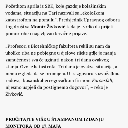
Početkom aprila iz SRK, koje gazduje kolašinskim
vodama, situaciju na Tari nazivali su „ekološkom
katastrofom na pomulu“. Predsjednik Upravnog odbora
tog društva
Momir Živković
tada je tvrdio da prijeti
pomor ribe i najavljivao krivične prijave.
„Profesori s Biotehničkog fakulteta rekli su nam da
ukoliko riba ne pobjegne u djelove rijeke gdje je manja
zamućenost sva će uginuti nakon tri dana ovakvog
stanja. Ovo je katastrofa. Tri dana je ovakva situacija, a
nema izgleda da se promijeni. U razgovoru s izvožađima
radova, bosanskohercegovačkom firmom
Euroasfalt
,
nijesmo uspjeli da postignemo dogovor“, – reko je
Živković.
PROČITAJTE VIŠE U ŠTAMPANOM IZDANJU
MONITORA OD 17. MAJA