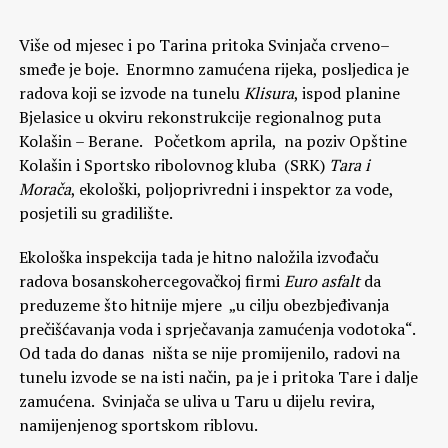
Više od mjesec i po Tarina pritoka Svinjača crveno–
smeđe je boje. Enormno zamućena rijeka, posljedica je
radova koji se izvode na tunelu
Klisura
, ispod planine
Bjelasice u okviru rekonstrukcije regionalnog puta
Kolašin – Berane. Početkom aprila, na poziv Opštine
Kolašin i Sportsko ribolovnog kluba (SRK)
Tara i
Morača
, ekološki, poljoprivredni i inspektor za vode,
posjetili su gradilište.
Ekološka inspekcija tada je hitno naložila izvođaču
radova bosanskohercegovačkoj firmi
Euro asfalt
da
preduzeme što hitnije mjere „u cilju obezbjeđivanja
prečišćavanja voda i sprječavanja zamućenja vodotoka“.
Od tada do danas ništa se nije promijenilo, radovi na
tunelu izvode se na isti način, pa je i pritoka Tare i dalje
zamućena. Svinjača se uliva u Taru u dijelu revira,
namijenjenog sportskom riblovu.