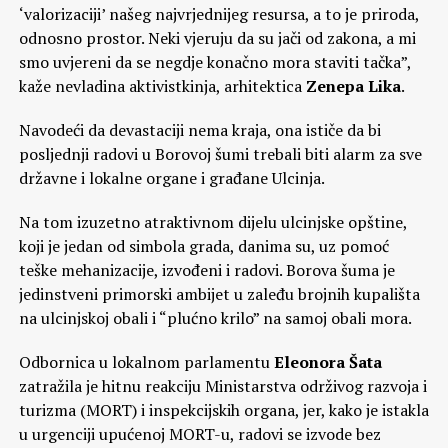
‘valorizaciji’ našeg najvrjednijeg resursa, a to je priroda,
odnosno prostor. Neki vjeruju da su jači od zakona, a mi
smo uvjereni da se negdje konačno mora staviti tačka”,
kaže nevladina aktivistkinja, arhitektica
Zenepa Lika
.
Navodeći da devastaciji nema kraja, ona ističe da bi
posljednji radovi u Borovoj šumi trebali biti alarm za sve
državne i lokalne organe i građane Ulcinja.
Na tom izuzetno atraktivnom dijelu ulcinjske opštine,
koji je jedan od simbola grada, danima su, uz pomoć
teške mehanizacije, izvođeni i radovi. Borova šuma je
jedinstveni primorski ambijet u zaleđu brojnih kupališta
na ulcinjskoj obali i “plućno krilo” na samoj obali mora.
Odbornica u lokalnom parlamentu
Eleonora Šata
zatražila je hitnu reakciju Ministarstva održivog razvoja i
turizma (MORT) i inspekcijskih organa, jer, kako je istakla
u urgenciji upućenoj MORT-u, radovi se izvode bez