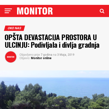
OKO NAS
OPŠTA DEVASTACIJA PROSTORA U
ULCINJU: Podivljala i divlja gradnja
Objavljeno prije
7 godina
na
3 Maja, 2019
Objavio:
Monitor online