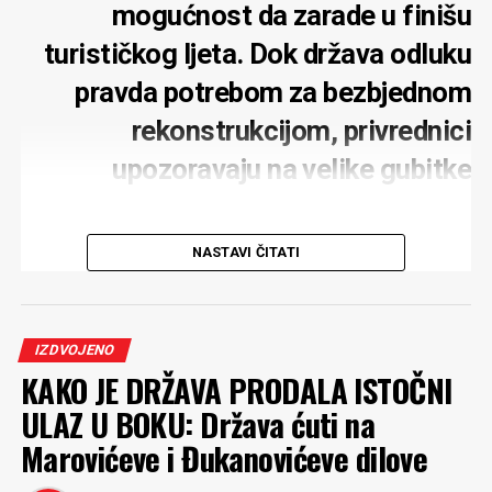
mogućnost da zarade u finišu
turističkog ljeta. Dok država odluku
pravda potrebom za bezbjednom
rekonstrukcijom, privrednici
upozoravaju na velike gubitke
NASTAVI ČITATI
Potpuno zatvaranje mosta na Đurđevića Tari zbog
rekonstrukcije moglo bi ozbiljno pogoditi turističku
IZDVOJENO
privredu tog kraja, upozoravaju lokalni privrednici.
KAKO JE DRŽAVA PRODALA ISTOČNI
Posebno strahuju za rafting turizam, koji tokom ljeta
ULAZ U BOKU: Država ćuti na
predstavlja jedan od najvažnijih izvora prihoda. Iako
podržavaju obnovu mosta i ne dovode u pitanje njenu
Marovićeve i Đukanovićeve dilove
neophodnost, smatraju da je potpuna obustava