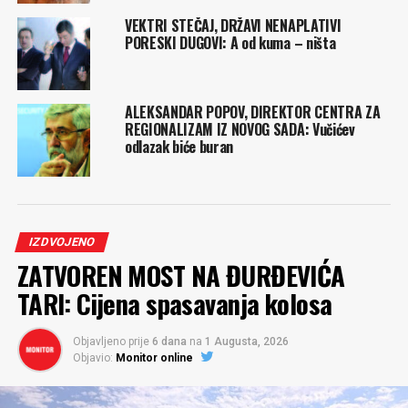
VEKTRI STEČAJ, DRŽAVI NENAPLATIVI
PORESKI DUGOVI: A od kuma – ništa
ALEKSANDAR POPOV, DIREKTOR CENTRA ZA
REGIONALIZAM IZ NOVOG SADA: Vučićev
odlazak biće buran
IZDVOJENO
ZATVOREN MOST NA ĐURĐEVIĆA
TARI: Cijena spasavanja kolosa
Objavljeno prije
6 dana
na
1 Augusta, 2026
Objavio:
Monitor online