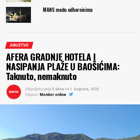
MANS među odbornicima
DRUŠTVO
AFERA GRADNJE HOTELA I
NASIPANJA PLAŽE U BAOŠIĆIMA:
Taknuto, nemaknuto
Objavljeno prije
5 dana
na
1 Augusta, 2026
Objavio:
Monitor online