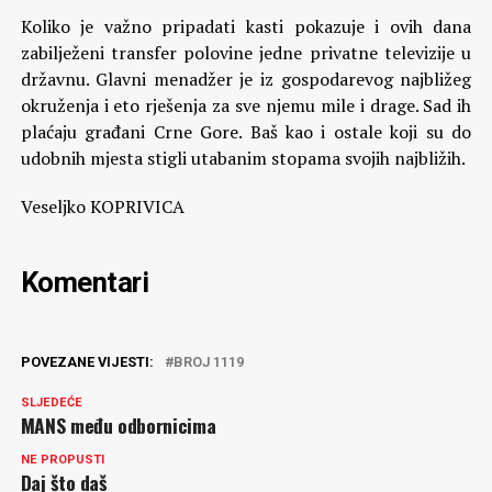
Koliko je važno pripadati kasti pokazuje i ovih dana
zabilježeni transfer polovine jedne privatne televizije u
državnu. Glavni menadžer je iz gospodarevog najbližeg
okruženja i eto rješenja za sve njemu mile i drage. Sad ih
plaćaju građani Crne Gore. Baš kao i ostale koji su do
udobnih mjesta stigli utabanim stopama svojih najbližih.
Veseljko KOPRIVICA
Komentari
POVEZANE VIJESTI:
BROJ 1119
SLJEDEĆE
MANS među odbornicima
NE PROPUSTI
Daj što daš