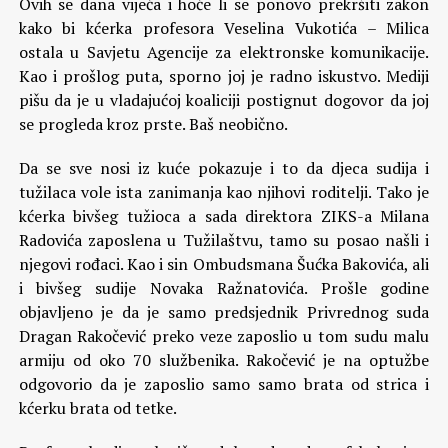
Ovih se dana vijeća i hoće li se ponovo prekršiti zakon
kako bi kćerka profesora Veselina Vukotića – Milica
ostala u Savjetu Agencije za elektronske komunikacije.
Kao i prošlog puta, sporno joj je radno iskustvo. Mediji
pišu da je u vladajućoj koaliciji postignut dogovor da joj
se progleda kroz prste. Baš neobično.
Da se sve nosi iz kuće pokazuje i to da djeca sudija i
tužilaca vole ista zanimanja kao njihovi roditelji. Tako je
kćerka bivšeg tužioca a sada direktora ZIKS-a Milana
Radovića zaposlena u Tužilaštvu, tamo su posao našli i
njegovi rođaci. Kao i sin Ombudsmana Šućka Bakovića, ali
i bivšeg sudije Novaka Ražnatovića. Prošle godine
objavljeno je da je samo predsjednik Privrednog suda
Dragan Rakočević preko veze zaposlio u tom sudu malu
armiju od oko 70 službenika. Rakočević je na optužbe
odgovorio da je zaposlio samo samo brata od strica i
kćerku brata od tetke.