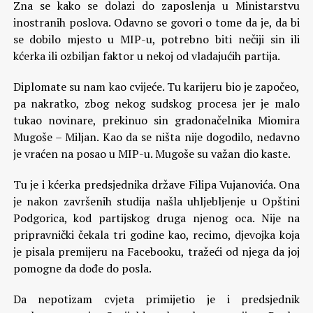
Zna se kako se dolazi do zaposlenja u Ministarstvu
inostranih poslova. Odavno se govori o tome da je, da bi
se dobilo mjesto u MIP-u, potrebno biti nečiji sin ili
kćerka ili ozbiljan faktor u nekoj od vladajućih partija.
Diplomate su nam kao cvijeće. Tu karijeru bio je započeo,
pa nakratko, zbog nekog sudskog procesa jer je malo
tukao novinare, prekinuo sin gradonačelnika Miomira
Mugoše – Miljan. Kao da se ništa nije dogodilo, nedavno
je vraćen na posao u MIP-u. Mugoše su važan dio kaste.
Tu je i kćerka predsjednika države Filipa Vujanovića. Ona
je nakon završenih studija našla uhljebljenje u Opštini
Podgorica, kod partijskog druga njenog oca. Nije na
pripravnički čekala tri godine kao, recimo, djevojka koja
je pisala premijeru na Facebooku, tražeći od njega da joj
pomogne da dođe do posla.
Da nepotizam cvjeta primijetio je i predsjednik