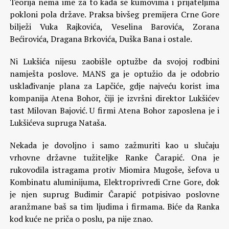
Teorija nema ime za to kada se kumovima i prijateljima
pokloni pola države. Praksa bivšeg premijera Crne Gore
bilježi Vuka Rajkovića, Veselina Barovića, Zorana
Bećirovića, Dragana Brkovića, Duška Bana i ostale.
Ni Lukšića nijesu zaobišle optužbe da svojoj rodbini
namješta poslove. MANS ga je optužio da je odobrio
usklađivanje plana za Lapčiće, gdje najveću korist ima
kompanija Atena Bohor, čiji je izvršni direktor Lukšićev
tast Milovan Bajović. U firmi Atena Bohor zaposlena je i
Lukšićeva supruga Nataša.
Nekada je dovoljno i samo zažmuriti kao u slučaju
vrhovne državne tužiteljke Ranke Čarapić. Ona je
rukovodila istragama protiv Miomira Mugoše, šefova u
Kombinatu aluminijuma, Elektroprivredi Crne Gore, dok
je njen suprug Budimir Čarapić potpisivao poslovne
aranžmane baš sa tim ljudima i firmama. Biće da Ranka
kod kuće ne priča o poslu, pa nije znao.