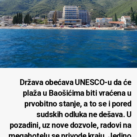
Država obećava UNESCO-u da će
plaža u Baošićima biti vraćena u
prvobitno stanje, a to se i pored
sudskih odluka ne dešava. U
pozadini, uz nove dozvole, radovi na
megahotelu se privode kraju. Jedino