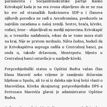
parlamenta i Socijaldemokratske partije Ranko
Krivokapić kada je na sva zvona objavljeno da se ne zna
ko sve od stranačkih funkcionera SDP-a i članova
njihovih porodica ne radi u Aerodromima, preduzeću sa
najvišim zaradama u našoj zemlji. Sestre, braća, kćerke,
rođaci, žene – objavljivali su mediji mjesecima. Krivokapić
je, u trenutku nadahnuća, rekao da se tome mora stati
na kraj. Nije se prstom mrdnulo. Ništa čudno, budući da
je Krivokapićeva supruga radila u Centralnoj banci, pa
onda u, takođe državnom, Monteputu. Mjesto u
Centralnoj banci ostavila je u nasljeđe kćerki.
Potpredsjednički status u Opštini Budva važan član
klana Marović neko vrijeme je zamijenio državnim
hljebom u Spužu, ali to ni iz daleka nije kraj brizi vlasti o
Marovićima. Kćerka skrajnutog potpredsjednika DPS-a
Svetozara Marovića glavni je administrator Opštine
Budva.