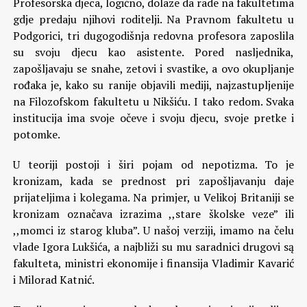
Profesorska djeca, logično, dolaze da rade na fakultetima
gdje predaju njihovi roditelji. Na Pravnom fakultetu u
Podgorici, tri dugogodišnja redovna profesora zaposlila
su svoju djecu kao asistente. Pored nasljednika,
zapošljavaju se snahe, zetovi i svastike, a ovo okupljanje
rođaka je, kako su ranije objavili mediji, najzastupljenije
na Filozofskom fakultetu u Nikšiću. I tako redom. Svaka
institucija ima svoje očeve i svoju djecu, svoje pretke i
potomke.
U teoriji postoji i širi pojam od nepotizma. To je
kronizam, kada se prednost pri zapošljavanju daje
prijateljima i kolegama. Na primjer, u Velikoj Britaniji se
kronizam označava izrazima ,,stare školske veze” ili
,,momci iz starog kluba”. U našoj verziji, imamo na čelu
vlade Igora Lukšića, a najbliži su mu saradnici drugovi są
fakulteta, ministri ekonomije i finansija Vladimir Kavarić
i Milorad Katnić.