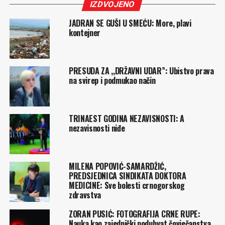
IZDVOJENO
JADRAN SE GUŠI U SMEĆU: More, plavi
kontejner
PRESUDA ZA ,,DRŽAVNI UDAR”: Ubistvo prava
na svirep i podmukao način
TRINAEST GODINA NEZAVISNOSTI: A
nezavisnosti niđe
MILENA POPOVIĆ-SAMARDŽIĆ,
PREDSJEDNICA SINDIKATA DOKTORA
MEDICINE: Sve bolesti crnogorskog
zdravstva
ZORAN PUSIĆ: FOTOGRAFIJA CRNE RUPE:
Nauka kao zajednički poduhvat čovječanstva