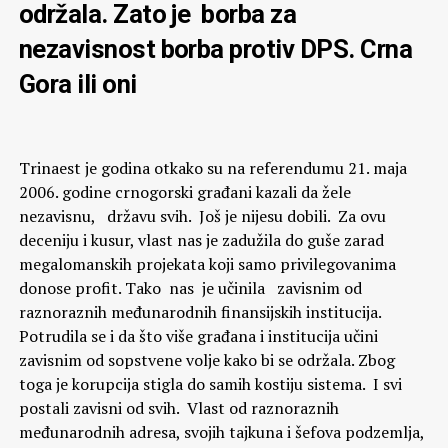
održala. Zato je borba za
nezavisnost borba protiv DPS. Crna
Gora ili oni
Trinaest je godina otkako su na referendumu 21. maja
2006. godine crnogorski građani kazali da žele
nezavisnu, državu svih. Još je nijesu dobili. Za ovu
deceniju i kusur, vlast nas je zadužila do guše zarad
megalomanskih projekata koji samo privilegovanima
donose profit. Tako nas je učinila zavisnim od
raznoraznih međunarodnih finansijskih institucija.
Potrudila se i da što više građana i institucija učini
zavisnim od sopstvene volje kako bi se održala. Zbog
toga je korupcija stigla do samih kostiju sistema. I svi
postali zavisni od svih. Vlast od raznoraznih
međunarodnih adresa, svojih tajkuna i šefova podzemlja,