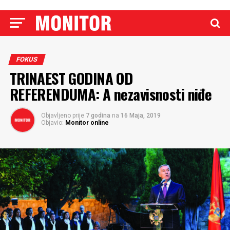
FOKUS
TRINAEST GODINA OD
REFERENDUMA: A nezavisnosti niđe
Objavljeno prije
7 godina
na
16 Maja, 2019
Objavio:
Monitor online