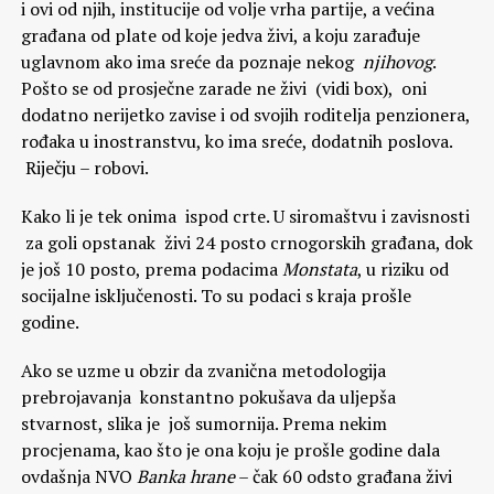
i ovi od njih, institucije od volje vrha partije, a većina
građana od plate od koje jedva živi, a koju zarađuje
uglavnom ako ima sreće da poznaje nekog
njihovog
.
Pošto se od prosječne zarade ne živi (vidi box), oni
dodatno nerijetko zavise i od svojih roditelja penzionera,
rođaka u inostranstvu, ko ima sreće, dodatnih poslova.
Riječju – robovi.
Kako li je tek onima ispod crte. U siromaštvu i zavisnosti
za goli opstanak živi 24 posto crnogorskih građana, dok
je još 10 posto, prema podacima
Monstata
, u riziku od
socijalne isključenosti. To su podaci s kraja prošle
godine.
Ako se uzme u obzir da zvanična metodologija
prebrojavanja konstantno pokušava da uljepša
stvarnost, slika je još sumornija. Prema nekim
procjenama, kao što je ona koju je prošle godine dala
ovdašnja NVO
Banka hrane
– čak 60 odsto građana živi