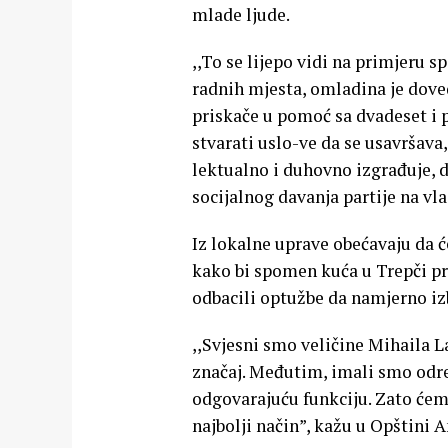
mlade ljude.
,,To se lijepo vidi na primjeru
radnih mjesta, omladina je dove
priskače u pomoć sa dvadeset i p
stvarati uslo-ve da se usavršava,
lektualno i duhovno izgrađuje, da
socijalnog davanja partije na vla
Iz lokalne uprave obećavaju da
kako bi spomen kuća u Trepči pr
odbacili optužbe da namjerno izb
,,Svjesni smo veličine Mihaila L
značaj. Međutim, imali smo odr
odgovarajuću funkciju. Zato ćem
najbolji način”, kažu u Opštini A