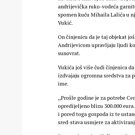
andrijevička ruko-vodeća garnit
spomen kuću Mihaila Lalića u nj
Vukić.
On činjenicu da je taj objekat jo
Andrijevicom upravljaju ljudi ko
sunovrat.
Vukića još više čudi činjenica d
izdvajaju ogromna sredstva za p
ime.
,,Prošle godine je za potrebe Ce
opredijeljeno blizu 300.000 eura
i pored toga gospoda iz te ustano
sred-stava usmjere za aktiviranj