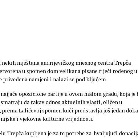
d nekih mještana andrijevičkog mjesnog centra Trepča
pretvorena u spomen dom velikana pisane riječi rođenog 
je privedena namjeni i nalazi se pod ključem.
e, najjače opozicione partije u ovom malom gradu, koja je 
 smatraju da takav odnos aktuelnih vlasti, oličen u
, prema Lalićevoj spomen kući predstavlja još jedan doka
enijske i vjekovne kulturne vrijednosti.
lu Trepča kupljena je za te potrebe za-hvaljujući donaci