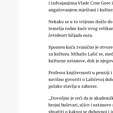
i izdvajanjima Vlade Crne Gore i
angažovanjem mještani i kulturni
Nekako se u to vrijeme došlo do 
temelja rodne kuće ovog velikan
četrdeset hiljada eura.
Spomen kuća zvanično je otvoren
za kulturu. Mihailo Lalić se, m
kulturne ustanove, dok je njegov
Profesor književnosti u penziji 
suvišno govoriti o Lalićevoj duho
polako stavlja u zaborav.
,,Dovoljno je reći da je akademik
brojni bulevari, ulice i ustanove
shvatiti o kakvoj se duhovnoj i 