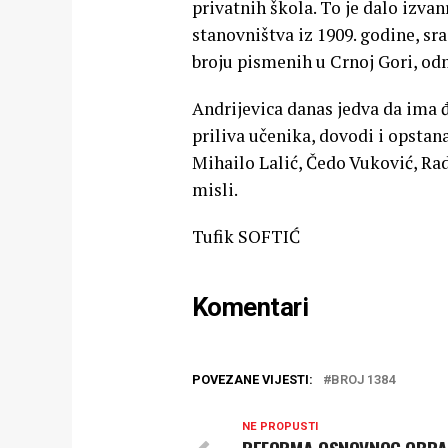
privatnih škola. To je dalo izva
stanovništva iz 1909. godine, sr
broju pismenih u Crnoj Gori, odm
Andrijevica danas jedva da ima đ
priliva učenika, dovodi i opstan
Mihailo Lalić, Čedo Vuković, Rad
misli.
Tufik SOFTIĆ
Komentari
POVEZANE VIJESTI:
BROJ 1384
NE PROPUSTI