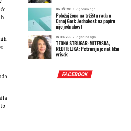
ća
 će
DRUŠTVO
7 godina ago
Položaj žena na tržištu rada u
ih
Crnoj Gori: Jednakost na papiru
nije jednakost
INTERVJU
7 godina ago
nih
TEONA STRUGAR-MITEVSKA,
po
REDITELJKA: Petrunija je naš lični
vrisak
,
FACEBOOK
ada
ila
što