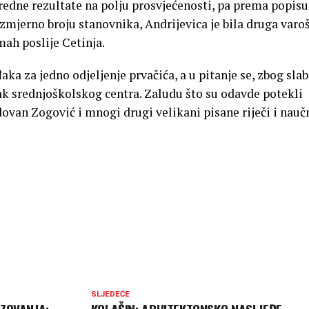
nredne rezultate na polju prosvjećenosti, pa prema popisu
azmjerno broju stanovnika, Andrijevica je bila druga varo
ah poslije Cetinja.
aka za jedno odjeljenje prvačića, a u pitanje se, zbog sla
ak srednjoškolskog centra. Zaludu što su odavde potekli
ovan Zogović i mnogi drugi velikani pisane riječi i nauč
SLJEDEĆE