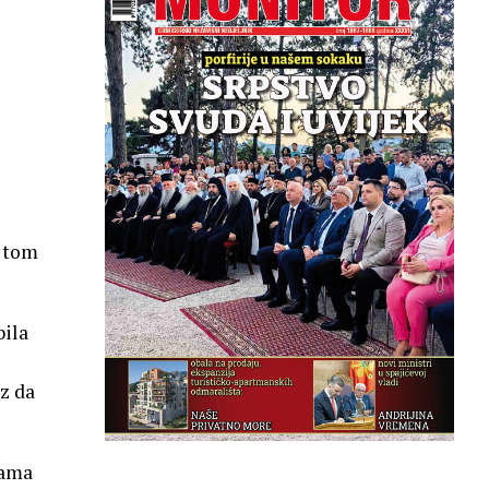
u tom
bila
z da
jama