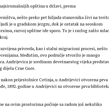
najsiromašnijih opština u državi, prema
ištva, nešto preko pet hiljada stanovnika živi na terito
 ljudi je u gradskom jezgru, dok je ostatak na seoskom
sima, razvoj opštine ide sporo. To je i razlog zašto mla
kraj.
zvijena privreda, kao i stalni migracioni procesi, nešto 
 decenijama. Međutim, ovo područje stvorilo je mnogo
ca. Andrijevica je sredinom devetnaestog vijeka predstav
g dijela Crne Gore.
 nakon prijestolnice Cetinja, u Andrijevici otvorena prva
đe, 1892. godine u Andrijevici su otvorene prva bibliotek
ine na ovim prostorima počinje sa radom još nekoliko