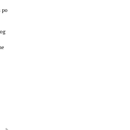
š po
bog
ne