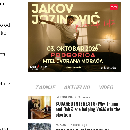
im
ko od
oko
tru
da je
ZADNJE
AKTUELNO
VIDEO
IN ENGLISH
3 dana ago
SQUARED INTERESTS: Why Trump
and Babiš are helping Vučić win the
election
FOKUS
5 dana ago
vidi