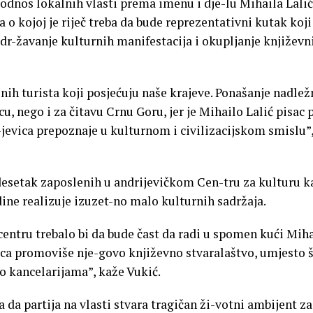
odnos lokalnih vlasti prema imenu i dje-lu Mihaila Lali
 o kojoj je riječ treba da bude reprezentativni kutak koji
dr-žavanje kulturnih manifestacija i okupljanje književn
nih turista koji posjećuju naše krajeve. Ponašanje nadlež
u, nego i za čitavu Crnu Goru, jer je Mihailo Lalić pisac 
jevica prepoznaje u kulturnom i civilizacijskom smislu”
idesetak zaposlenih u andrijevičkom Cen-tru za kulturu k
ine realizuje izuzet-no malo kulturnih sadržaja.
entru trebalo bi da bude čast da radi u spomen kući Miha
isca promoviše nje-govo književno stvaralaštvo, umjesto 
o kancelarijama”, kaže Vukić.
 da partija na vlasti stvara tragičan ži-votni ambijent za