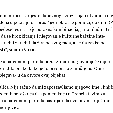
 spomen kuće. Umjesto duhovnog uzdiza-nja i otvaranja no
dena u poziciju da ‘prosi’ jednokratne pomoći, dok im D
edeset eura. To je porazna kombinacija, jer omladini tre
 da se kroz čitanje i njegovanje kulturne baštine inte-
 radi i zaradi i da živi od svog rada, a ne da zavisi od
sti”, smatra Vukić.
 će u narednom periodu preduzimati od-govarajuće mjere
oradila onako kako je to prvobitno zamišljeno. Oni su
jegava-ju da otvore ovaj objekat.
alića. Nije tačno da mi zapostavljamo njegovo ime i knji
eđenih poteškoća da spomen kuću u Trepči stavimo u
o u narednom periodu nastojati da ovo pitanje riješimo 
ndrijevica.