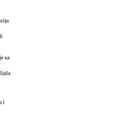
riju
di
je sa
ljala
a i