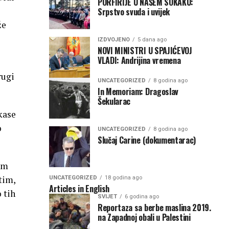
PORFIRIJE U NAŠEM SOKAKU:
Srpstvo svuda i uvijek
že
IZDVOJENO
5 dana ago
NOVI MINISTRI U SPAJIĆEVOJ
VLADI: Andrijina vremena
rugi
UNCATEGORIZED
8 godina ago
In Memoriam: Dragoslav
Šekularac
kase
o
UNCATEGORIZED
8 godina ago
Slučaj Carine (dokumentarac)
tom
tim,
UNCATEGORIZED
18 godina ago
Articles in English
 tih
SVIJET
6 godina ago
Reportaza sa berbe maslina 2019.
na Zapadnoj obali u Palestini