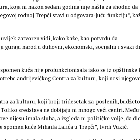
ura, koja ni nakon sedam godina nije našla za shodno da
egovoj rodnoj Trepči stavi u odgovara-juću funkciju”, ka
š uvijek zatvoren vidi, kako kaže, kao potvrdu da
ji guraju narod u duhovni, ekonomski, socijalni i svaki d
a spomen kuća nije profunkcionisala iako se iz opštinske 
otrebe andrijevičkog Centra za kulturu, koji nosi njegov
ntra za kulturu, koji broji tridesetak za-poslenih, budže
. Toliko sredstava ne dobijaju ni mnogo veći centri. Među
ve nijesu imala sluha, a izgleda ni političke volje, da dio
e spomen kuće Mihaila Lalića u Trepči”, tvrdi Vukić.