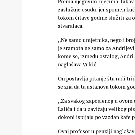
Prema njegovim riječima, takav 
zaslužuje osudu, jer spomen kuća
tokom čitave godine služiti za o
stvaralaca.
,,Ne samo umjetnika, nego i broj
je sramota ne samo za Andrijevic
kome se, između ostalog, Andri-
naglašava Vukić.
On postavlja pitanje šta radi tr
se zna da ta ustanova tokom god
,,Za svakog zaposlenog u ovom c
Lalića i da u zavičaju velikog p
dokoni ispijaju po vazdan kafe p
Ovaj profesor u penziji naglašava