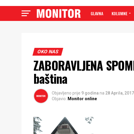
GLAVNA
KOLUMNE
OKO NAS
ZABORAVLJENA SPOME
baština
Objavljeno prije
9 godina
na
28 Aprila, 2017
Objavio:
Monitor online