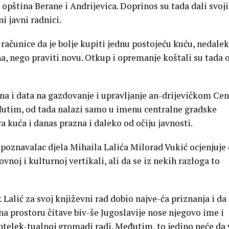
 opština Berane i Andrijevica. Doprinos su tada dali svoj
 javni radnici.
računice da je bolje kupiti jednu postojeću kuću, nedale
a, nego praviti novu. Otkup i opremanje koštali su tada 
a i data na gazdovanje i upravljanje an-drijevičkom Cen
eđutim, od tada nalazi samo u imenu centralne gradske
a kuća i danas prazna i daleko od očiju javnosti.
i poznavalac djela Mihaila Lalića Milorad Vukić ocjenjuje 
vnoj i kulturnoj vertikali, ali da se iz nekih razloga to
 Lalić za svoj književni rad dobio najve-ća priznanja i da
 na prostoru čitave biv-še Jugoslavije nose njegovo ime i
intelek-tualnoj gromadi radi. Međutim, to jedino neće da 