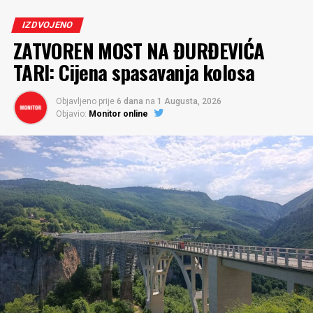
IZDVOJENO
ZATVOREN MOST NA ĐURĐEVIĆA
TARI: Cijena spasavanja kolosa
Objavljeno prije
6 dana
na
1 Augusta, 2026
Objavio:
Monitor online