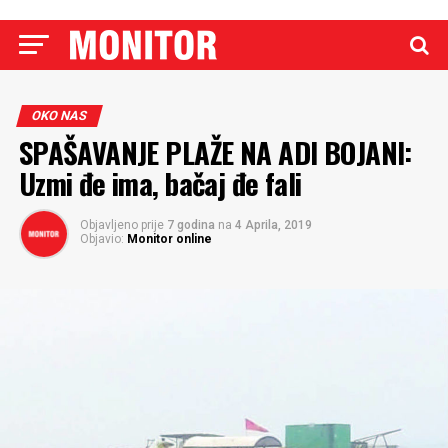
OKO NAS
SPAŠAVANJE PLAŽE NA ADI BOJANI:
Uzmi đe ima, bačaj đe fali
Objavljeno prije
7 godina
na
4 Aprila, 2019
Objavio:
Monitor online