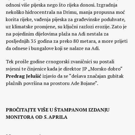
odnosi više pijeska nego što rijeka donosi. Izgradnja
nekoliko hidrocentrala na Drimu, manja propusna moć
korita rijeke, vađenja pijeska za građevinske poduhvate,
uz klimatske promjene, su ključni razlozi erozije. Zato je
na pojedinim dijelovima plaža na Adi nestala za
posljednjih 35 godina za preko 80 metara, a more prijeti
da odnese i bungalove koji se nalaze na Adi.
Tek prošle godine crnogorski zvaničnici su postali
svjesni te činjenice kada je direktor JP „Morsko dobro“
Predrag Jelušić
izjavio da se “dešava značajan gubitak
plažnih površina na prostoru Ade Bojane“.
PROČITAJTE VIŠE U ŠTAMPANOM IZDANJU
MONITORA OD 5. APRILA