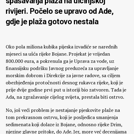
spašavanja plaža na ulcinjskoj
rivijeri. Počelo se upravo od Ade,
gdje je plaža gotovo nestala
Oko pola miliona kubika pijeska izvadiće se narednih
mjeseci sa ušća rijeke Bojane. Projekat je vrijedan
800.000 eura, a pokrenula ga je Uprava za vode, uz
finansijsku podršku Javnog preduzeća za upravljanje
morskim dobrom i Direkcije za javne radove, sa ciljem
obezbjeđenja protočnosti desnog rukavca rijeke, koji je
prije dvije godine prvi put u istoriji bio zatvoren. Tada je
Ada, na zgražavanje cijelog svijeta, prestala biti ostrvo.
No, još veći problem je nestajanje pjeskovite plaže na
tom prekrasnom ostrvu, koji je posljedica smanjenja
sedimenata koji dolaze iz Bojane, odnosno rijeke Drim,
njezine glavne pritoke, do Ade. Jer, more već decenijama