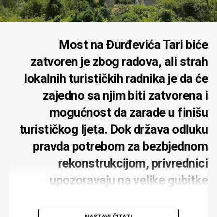
Most na Đurđevića Tari biće
zatvoren je zbog radova, ali strah
lokalnih turističkih radnika je da će
zajedno sa njim biti zatvorena i
mogućnost da zarade u finišu
turističkog ljeta. Dok država odluku
pravda potrebom za bezbjednom
rekonstrukcijom, privrednici
upozoravaju na velike gubitke
NASTAVI ČITATI