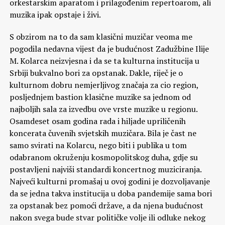
orkestarskim aparatom i prilagođenim repertoarom, ali
muzika ipak opstaje i živi.
S obzirom na to da sam klasični muzičar veoma me
pogodila nedavna vijest da je budućnost Zadužbine Ilije
M. Kolarca neizvjesna i da se ta kulturna institucija u
Srbiji bukvalno bori za opstanak. Dakle, riječ je o
kulturnom dobru nemjerljivog značaja za cio region,
posljednjem bastion klasične muzike sa jednom od
najboljih sala za izvedbu ove vrste muzike u regionu.
Osamdeset osam godina rada i hiljade upriličenih
koncerata čuvenih svjetskih muzičara. Bila je čast ne
samo svirati na Kolarcu, nego biti i publika u tom
odabranom okruženju kosmopolitskog duha, gdje su
postavljeni najviši standardi koncertnog muziciranja.
Najveći kulturni promašaj u ovoj godini je dozvoljavanje
da se jedna takva institucija u doba pandemije sama bori
za opstanak bez pomoći države, a da njena budućnost
nakon svega bude stvar političke volje ili odluke nekog