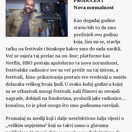
PRODUCENT
Nova normalnost
Kao događaj godine
stavio bih to da smo
preživjeli ovu godinu
koja, čini mi se, stavlja
tačku na festivale i bioskope kakve smo do sada navikli.
Već se osjeća taj prelaz na on-line; platforme kao
Netflix, HBO postaju apslolutno ta nova normalnost,
festivalske radionice sve su već prešle na taj sistem, a
festivali, kino-prikazivanja postaće sve svedeniji u smislu
dolazaka velikog broja ljudi. U ovako ludoj godini u kojoj
su se otkazivali mnogi festivali, naši filmovi su osvajali
nagrade, dobijali na fondovima, prolazili jake radionice…
konačno, to je plod onoga što smo godinama razvijali.
Promašaj su mediji koji i dalje neselektivno šalju vijesti o
,,velikim uspjesima” koji su takvi samo u glavama