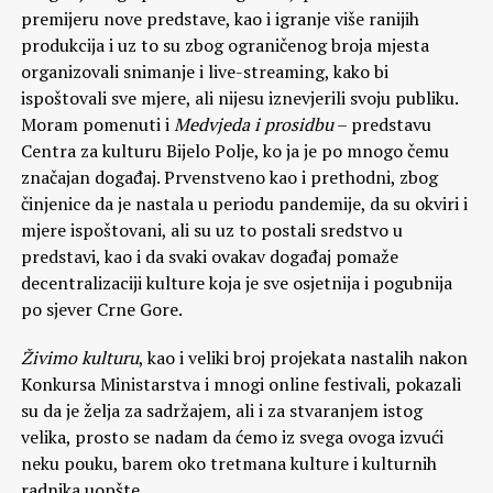
premijeru nove predstave, kao i igranje više ranijih
produkcija i uz to su zbog ograničenog broja mjesta
organizovali snimanje i live-streaming, kako bi
ispoštovali sve mjere, ali nijesu iznevjerili svoju publiku.
Moram pomenuti i
Medvjeda i prosidbu
– predstavu
Centra za kulturu Bijelo Polje, ko ja je po mnogo čemu
značajan događaj. Prvenstveno kao i prethodni, zbog
činjenice da je nastala u periodu pandemije, da su okviri i
mjere ispoštovani, ali su uz to postali sredstvo u
predstavi, kao i da svaki ovakav događaj pomaže
decentralizaciji kulture koja je sve osjetnija i pogubnija
po sjever Crne Gore.
Živimo kulturu
, kao i veliki broj projekata nastalih nakon
Konkursa Ministarstva i mnogi online festivali, pokazali
su da je želja za sadržajem, ali i za stvaranjem istog
velika, prosto se nadam da ćemo iz svega ovoga izvući
neku pouku, barem oko tretmana kulture i kulturnih
radnika uopšte.