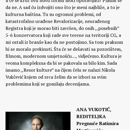
li će se kroz ovu novu formu moći oporavljati? Plašim se
da ne. A sad ću izdvojiti ono što je meni najbliže, a to je
kulturna baština. Tu su ogromni problemi, od
katastrofalno urađene Revalorizacije, neurađenog
Registra koji je morao biti završen, do onih ,,posebnih”
5-6 konzervatora koji rade sve terene na teritoriji CG, a
mi ostali iz branše kao da ne postojimo. Sa tom praksom
bi se moralo prekinuti. Šta će se dešavati sa pozorištem,
filmom, modernom umjetnošću…, vidjećemo. Kultura je
veoma kompleksna da bi se pakovala sa bilo kim. Sada
imamo ,,Resor kulture” na čijem čelu se nalazi Nikola
Vukčević kojem od srca želim da se izbori sa svim
problemima koji se gomilaju decenijama.
ANA VUKOTIĆ,
REDITELJKA
Pregnuće Ratimira