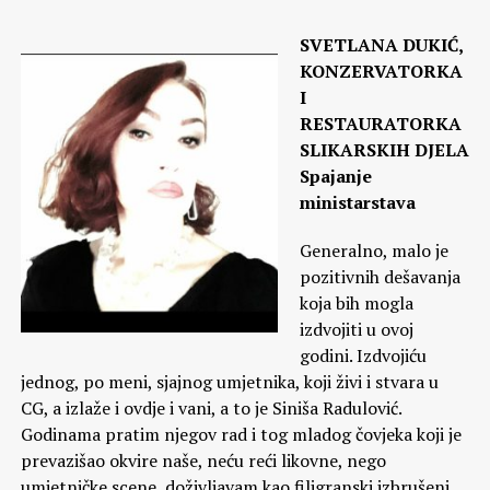
SVETLANA DUKIĆ,
KONZERVATORKA
I
RESTAURATORKA
SLIKARSKIH DJELA
Spajanje
ministarstava
Generalno, malo je
pozitivnih dešavanja
koja bih mogla
izdvojiti u ovoj
godini. Izdvojiću
jednog, po meni, sjajnog umjetnika, koji živi i stvara u
CG, a izlaže i ovdje i vani, a to je Siniša Radulović.
Godinama pratim njegov rad i tog mladog čovjeka koji je
prevazišao okvire naše, neću reći likovne, nego
umjetničke scene, doživljavam kao filigranski izbrušeni