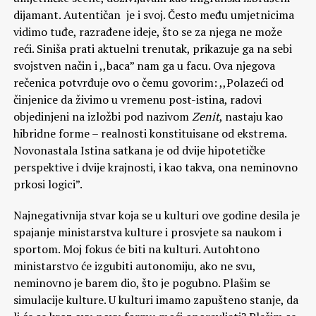
dijamant. Autentičan je i svoj. Često među umjetnicima
vidimo tuđe, razrađene ideje, što se za njega ne može
reći. Siniša prati aktuelni trenutak, prikazuje ga na sebi
svojstven način i ,,baca” nam ga u facu. Ova njegova
rečenica potvrđuje ovo o čemu govorim: ,,Polazeći od
činjenice da živimo u vremenu post-istina, radovi
objedinjeni na izložbi pod nazivom
Zenit
, nastaju kao
hibridne forme – realnosti konstituisane od ekstrema.
Novonastala Istina satkana je od dvije hipotetičke
perspektive i dvije krajnosti, i kao takva, ona neminovno
prkosi logici”.
Najnegativnija stvar koja se u kulturi ove godine desila je
spajanje ministarstva kulture i prosvjete sa naukom i
sportom. Moj fokus će biti na kulturi. Autohtono
ministarstvo će izgubiti autonomiju, ako ne svu,
neminovno je barem dio, što je pogubno. Plašim se
simulacije kulture. U kulturi imamo zapušteno stanje, da