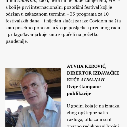
filma
Underhill
, kao i, neka mi ne bude zamjereno, FIAT-
a koji je prvi internacionalni pozorišni festival koji je
održan u zakazanom terminu – 33 programa za 10
festivalskih dana – i nijedan slučaj zaraze Covidom na šta
smo posebno ponosni, a što je posljedica predanog rada
i prilagođavanja koje smo započeli na početku
pandemije.
ATVIJA KEROVIĆ,
DIREKTOR IZDAVAČKE
KUĆE
ALMANAH
Dvije štampane
publikacije
U godini koja je na izmaku,
zbog opštepoznatih
razloga, otkazani su ili
znatno redukovani brojni