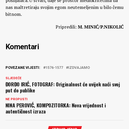
pošiljalaca. U stvari, daje se prostor mediokritetima da
nas maltretiraju svojim egom neutemeljenim u bilo čemu
bitnom.
Pripredili:
M. MINIĆ/P.NIKOLIĆ
Komentari
POVEZANE VIJESTI:
1576-1577
IZDVAJAMO
SLJEDEĆE
ĐORĐO IRIĆ, FOTOGRAF: Originalnost će uvijek naći svoj
put do publike
NE PROPUSTI
NINA PEROVIĆ, KOMPOZITORKA: Nova vrijednost i
autentičnost izraza