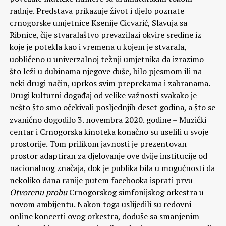
radnje. Predstava prikazuje život i djelo poznate
crnogorske umjetnice Ksenije Cicvarić, Slavuja sa
Ribnice, čije stvaralaštvo prevazilazi okvire sredine iz
koje je potekla kao i vremena u kojem je stvarala,
uobličeno u univerzalnoj težnji umjetnika da izrazimo
što leži u dubinama njegove duše, bilo pjesmom ili na
neki drugi način, uprkos svim preprekama i zabranama.
Drugi kulturni događaj od velike važnosti svakako je
nešto što smo očekivali posljednjih deset godina, a što se
zvanično dogodilo 3. novembra 2020. godine – Muzički
centar i Crnogorska kinoteka konačno su uselili u svoje
prostorije. Tom prilikom javnosti je prezentovan
prostor adaptiran za djelovanje ove dvije institucije od
nacionalnog značaja, dok je publika bila u mogućnosti da
nekoliko dana ranije putem facebooka isprati prvu
Otvorenu probu
Crnogorskog simfonijskog orkestra u
novom ambijentu. Nakon toga uslijedili su redovni
online koncerti ovog orkestra, doduše sa smanjenim