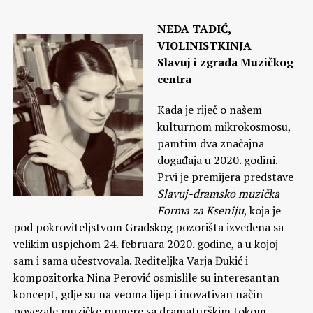
NEDA TADIĆ,
VIOLINISTKINJA
Slavuj i zgrada Muzičkog
centra
Kada je riječ o našem
kulturnom mikrokosmosu,
pamtim dva značajna
događaja u 2020. godini.
Prvi je premijera predstave
Slavuj-dramsko muzička
Forma za Kseniju
, koja je
pod pokroviteljstvom Gradskog pozorišta izvedena sa
velikim uspjehom 24. februara 2020. godine, a u kojoj
sam i sama učestvovala. Rediteljka Varja Đukić i
kompozitorka Nina Perović osmislile su interesantan
koncept, gdje su na veoma lijep i inovativan način
povezale muzičke numere sa dramaturškim tokom