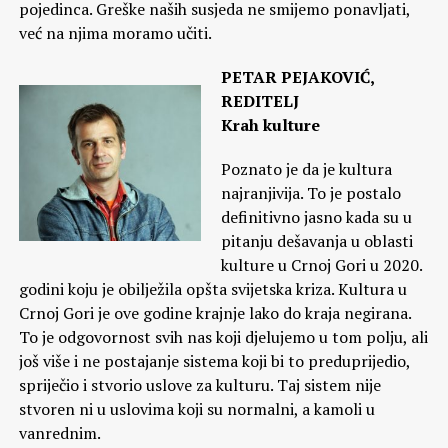
pojedinca. Greške naših susjeda ne smijemo ponavljati,
već na njima moramo učiti.
PETAR PEJAKOVIĆ,
REDITELJ
Krah kulture
Poznato je da je kultura
najranjivija. To je postalo
definitivno jasno kada su u
pitanju dešavanja u oblasti
kulture u Crnoj Gori u 2020.
godini koju je obilježila opšta svijetska kriza. Kultura u
Crnoj Gori je ove godine krajnje lako do kraja negirana.
To je odgovornost svih nas koji djelujemo u tom polju, ali
još više i ne postajanje sistema koji bi to preduprijedio,
spriječio i stvorio uslove za kulturu. Taj sistem nije
stvoren ni u uslovima koji su normalni, a kamoli u
vanrednim.