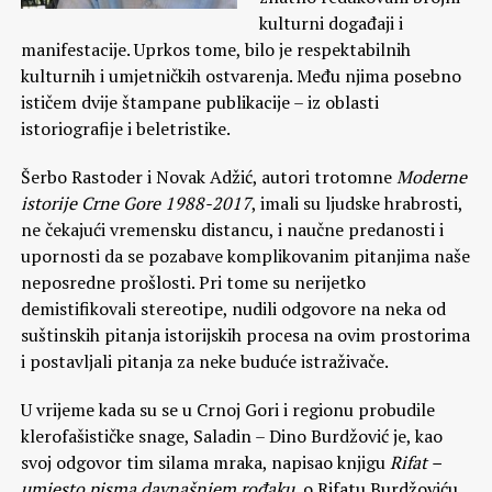
kulturni događaji i
manifestacije. Uprkos tome, bilo je respektabilnih
kulturnih i umjetničkih ostvarenja. Među njima posebno
ističem dvije štampane publikacije – iz oblasti
istoriografije i beletristike.
Šerbo Rastoder i Novak Adžić, autori trotomne
Moderne
istorije Crne Gore 1988-2017
, imali su ljudske hrabrosti,
ne čekajući vremensku distancu, i naučne predanosti i
upornosti da se pozabave komplikovanim pitanjima naše
neposredne prošlosti. Pri tome su nerijetko
demistifikovali stereotipe, nudili odgovore na neka od
suštinskih pitanja istorijskih procesa na ovim prostorima
i postavljali pitanja za neke buduće istraživače.
U vrijeme kada su se u Crnoj Gori i regionu probudile
klerofašističke snage, Saladin – Dino Burdžović je, kao
svoj odgovor tim silama mraka, napisao knjigu
Rifat –
umjesto pisma davnašnjem rođaku
, o Rifatu Burdžoviću