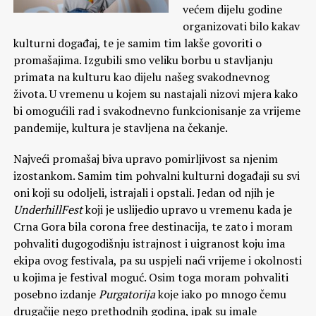
većem dijelu godine
organizovati bilo kakav
kulturni događaj, te je samim tim lakše govoriti o
promašajima. Izgubili smo veliku borbu u stavljanju
primata na kulturu kao dijelu našeg svakodnevnog
života. U vremenu u kojem su nastajali nizovi mjera kako
bi omogućili rad i svakodnevno funkcionisanje za vrijeme
pandemije, kultura je stavljena na čekanje.
Najveći promašaj biva upravo pomirljivost sa njenim
izostankom. Samim tim pohvalni kulturni događaji su svi
oni koji su odoljeli, istrajali i opstali. Jedan od njih je
UnderhillFest
koji je uslijedio upravo u vremenu kada je
Crna Gora bila corona free destinacija, te zato i moram
pohvaliti dugogodišnju istrajnost i uigranost koju ima
ekipa ovog festivala, pa su uspjeli naći vrijeme i okolnosti
u kojima je festival moguć. Osim toga moram pohvaliti
posebno izdanje
Purgatorija
koje iako po mnogo čemu
drugačije nego prethodnih godina, ipak su imale