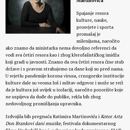
Martinovića
Spajanje resora
kulture, nauke,
prosvjete i sporta
promašaj je
milenijuma, naročito
ako znamo da ministarka nema dovoljno referenci da
vodi sva četiri resora kao i zbog klerofašističkog imidža
koji gradi u javnosti. Znamo da ova četiri resora čine stub
države i s pravom strahujemo za dane koji su pred nama.
U svjetlu pandemije korona virusa, crnogorske institucije
kulture dale su veoma loš i mlitav odgovor i može se reći
da je kultura još uvijek u izolaciji, naročito pozorište koje
ne uspijeva da dođe do publike, rekla bih zbog
nedovoljnog promišljanja upravnika.
Izdvojila bih pregnuća Ratimira Martinoviću i
Kotor Arta
Don Brankovi dani muzike
, festivala dokumentarnog