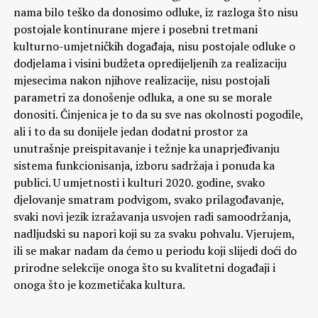
nama bilo teško da donosimo odluke, iz razloga što nisu
postojale kontinurane mjere i posebni tretmani
kulturno-umjetničkih događaja, nisu postojale odluke o
dodjelama i visini budžeta opredijeljenih za realizaciju
mjesecima nakon njihove realizacije, nisu postojali
parametri za donošenje odluka, a one su se morale
donositi. Činjenica je to da su sve nas okolnosti pogodile,
ali i to da su donijele jedan dodatni prostor za
unutrašnje preispitavanje i težnje ka unaprjeđivanju
sistema funkcionisanja, izboru sadržaja i ponuda ka
publici. U umjetnosti i kulturi 2020. godine, svako
djelovanje smatram podvigom, svako prilagođavanje,
svaki novi jezik izražavanja usvojen radi samoodržanja,
nadljudski su napori koji su za svaku pohvalu. Vjerujem,
ili se makar nadam da ćemo u periodu koji slijedi doći do
prirodne selekcije onoga što su kvalitetni događaji i
onoga što je kozmetičaka kultura.