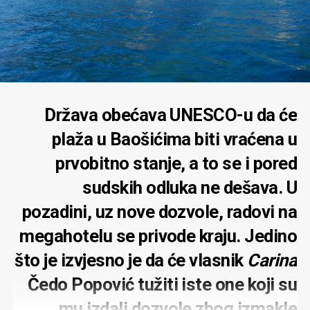
Država obećava UNESCO-u da će
plaža u Baošićima biti vraćena u
prvobitno stanje, a to se i pored
sudskih odluka ne dešava. U
pozadini, uz nove dozvole, radovi na
megahotelu se privode kraju. Jedino
što je izvjesno je da će vlasnik
Carina
Čedo Popović tužiti iste one koji su
mu izdali dozvole zbog izmakle