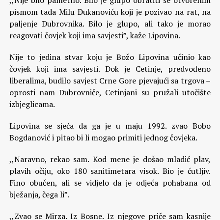
,,Nije bilo pametno. Bilo je glupo obratiti se otvorenim
pismom tada Milu Đukanoviću koji je pozivao na rat, na
paljenje Dubrovnika. Bilo je glupo, ali tako je morao
reagovati čovjek koji ima savjesti”, kaže Lipovina.
Nije to jedina stvar koju je Božo Lipovina učinio kao
čovjek koji ima savjesti. Dok je Cetinje, predvođeno
liberalima, budilo savjest Crne Gore pjevajući sa trgova –
oprosti nam Dubrovniče, Cetinjani su pružali utočište
izbjeglicama.
Lipovina se sjeća da ga je u maju 1992. zvao Bobo
Bogdanović i pitao bi li mogao primiti jednog čovjeka.
,,Naravno, rekao sam. Kod mene je došao mladić plav,
plavih očiju, oko 180 sanitimetara visok. Bio je ćutljiv.
Fino obučen, ali se vidjelo da je odjeća pohabana od
bježanja, čega li”.
,,Zvao se Mirza. Iz Bosne. Iz njegove priče sam kasnije