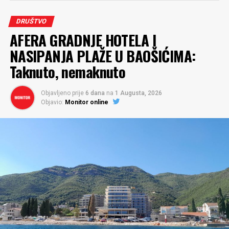
DRUŠTVO
AFERA GRADNJE HOTELA I
NASIPANJA PLAŽE U BAOŠIĆIMA:
Taknuto, nemaknuto
Objavljeno prije
6 dana
na
1 Augusta, 2026
Objavio:
Monitor online