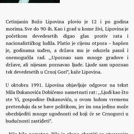
Cetinjanin Božo Lipovina plovio je 12 i po godina
morima. Sve do 90-ih. Kao i grad u kome živi, Lipovina je
početkom devedesetih digao glas protiv rata i
nacionalističkog ludila. Platio je cijenu otpora – hapšen
je, godinama suđen, a država mu je oduzela pasoš i
onemogućila rad.
,,Upoznao sam mnoge gradove i
države, ali nijesam poznavao ljude. Ljude sam upoznao
tek devedesetih u Crnoj Gori”, kaže Lipovina.
U oktobru 1991. Lipovina objavljuje odgovor na tekst
Mila Đukanovića Dobićemo nametnuti rat: ,,Ljudi kao što
ste Vi, gospodine Đukanoviću, u ovom ludom vremenu
pretenduju da se bave politikom, jer im ona jedino može
obezbijediti mnoge ugodnosti od koji će se Crnogorci u
budućnosti zastiđeti”.