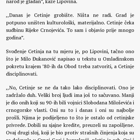
narod je gladan”, kaže Lipovina.
,,Danas je Cetinje grobište. Ništa ne radi. Grad je
potpuno uništen kulturološki, materijalno. Cetinje čeka
sudbinu Rijeke Crnojevića. To sam i objavio prije mnogo
godina”.
Svođenje Cetinja na tu mjeru je, po Lipovini, tačno ono
što je Milo Đukanović napisao u tekstu u Omladinskom
pokretu krajem ’80-ih da Obod treba zatvoriti, a Cetinje
disciplinovati.
,,No, Cetinje se ne da tako lako disciplinovati. Ono je
zadržalo duh. Veliki broj ljudi ima još to sačuvano. Manji
je dio onih koji su 90-ih bili vojnici Slobodana Miloševića i
crnogorske vlasti. Oni su to i danas i oni su najbolje
prošli. Njima je podijeljeno to što je ostalo od cetinjske
privrede. Dobili su sjajne kredite, preuzeli su zapošljene.
Ovaj drugi sloj, koji je bio protiv strašnih činjenja koja su