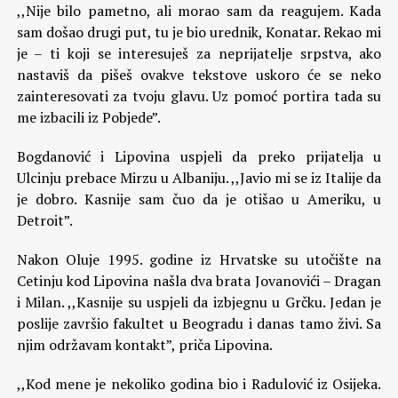
,,Nije bilo pametno, ali morao sam da reagujem. Kada
sam došao drugi put, tu je bio urednik, Konatar. Rekao mi
je – ti koji se interesuješ za neprijatelje srpstva, ako
nastaviš da pišeš ovakve tekstove uskoro će se neko
zainteresovati za tvoju glavu. Uz pomoć portira tada su
me izbacili iz Pobjede”.
Bogdanović i Lipovina uspjeli da preko prijatelja u
Ulcinju prebace Mirzu u Albaniju. ,,Javio mi se iz Italije da
je dobro. Kasnije sam čuo da je otišao u Ameriku, u
Detroit”.
Nakon Oluje 1995. godine iz Hrvatske su utočište na
Cetinju kod Lipovina našla dva brata Jovanovići – Dragan
i Milan. ,,Kasnije su uspjeli da izbjegnu u Grčku. Jedan je
poslije završio fakultet u Beogradu i danas tamo živi. Sa
njim održavam kontakt”, priča Lipovina.
,,Kod mene je nekoliko godina bio i Radulović iz Osijeka.