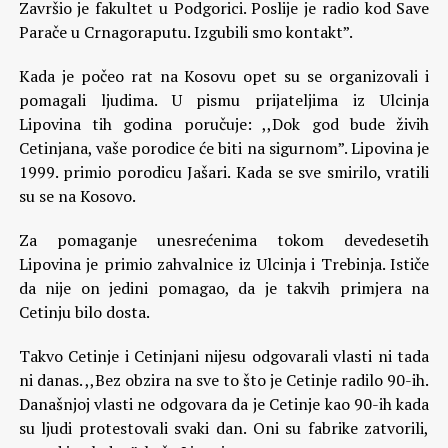
Završio je fakultet u Podgorici. Poslije je radio kod Save
Parače u Crnagoraputu. Izgubili smo kontakt”.
Kada je počeo rat na Kosovu opet su se organizovali i
pomagali ljudima. U pismu prijateljima iz Ulcinja
Lipovina tih godina poručuje: ,,Dok god bude živih
Cetinjana, vaše porodice će biti na sigurnom”. Lipovina je
1999. primio porodicu Jašari. Kada se sve smirilo, vratili
su se na Kosovo.
Za pomaganje unesrećenima tokom devedesetih
Lipovina je primio zahvalnice iz Ulcinja i Trebinja. Ističe
da nije on jedini pomagao, da je takvih primjera na
Cetinju bilo dosta.
Takvo Cetinje i Cetinjani nijesu odgovarali vlasti ni tada
ni danas. ,,Bez obzira na sve to što je Cetinje radilo 90-ih.
Današnjoj vlasti ne odgovara da je Cetinje kao 90-ih kada
su ljudi protestovali svaki dan. Oni su fabrike zatvorili,