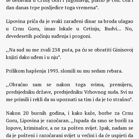
se dešavala u Crnoj Gori i Jugoslaviji, platio je ceh. Oni i
dan danas trpe posljedice toga vremena”.
Lipovina priča da je svaki zarađeni dinar sa broda ulagao
u Crnu Goru, imao lokale u Cetinju, Budvi… No,
devedesetih počinju suđenja i progoni.
,,Na sud su me zvali 238 puta, pa ću se obratiti Ginisovoj
knjizi dako uđem i u nju”.
Prilikom hapšenja 1993. slomili su mu sedam rebara.
,,Obraćao sam se nakon toga svima, premijeru,
predsjedniku države, predsjedniku Vrhovnog suda. Svi su
me primili i rekli da su upoznati sa tim i da je to strašno”.
Nakon 20 burnih godina, i kako kaže, borbe za Crnu
Goru, Lipovina je razočaran. ,,Ispada da smo se borili za
lopove, kriminalce, a ne za pošten svijet. Ipak, nadam se
da je pošteni i razočarani svijet u većini i da će uspjeti da