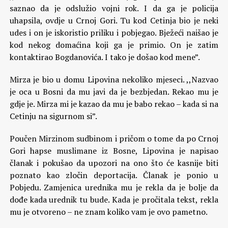
saznao da je odslužio vojni rok. I da ga je policija
uhapsila, ovdje u Crnoj Gori. Tu kod Cetinja bio je neki
udes i on je iskoristio priliku i pobjegao. Bježeći naišao je
kod nekog domaćina koji ga je primio. On je zatim
kontaktirao Bogdanovića. I tako je došao kod mene”.
Mirza je bio u domu Lipovina nekoliko mjeseci. ,,Nazvao
je oca u Bosni da mu javi da je bezbjedan. Rekao mu je
gdje je. Mirza mi je kazao da mu je babo rekao – kada si na
Cetinju na sigurnom si”.
Poučen Mirzinom sudbinom i pričom o tome da po Crnoj
Gori hapse muslimane iz Bosne, Lipovina je napisao
članak i pokušao da upozori na ono što će kasnije biti
poznato kao zločin deportacija. Članak je ponio u
Pobjedu. Zamjenica urednika mu je rekla da je bolje da
dođe kada urednik tu bude. Kada je pročitala tekst, rekla
mu je otvoreno – ne znam koliko vam je ovo pametno.