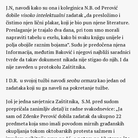
J.N, navodi kako su ona i koleginica N.B. od Perović
dobile
visoko intelektualni
zadatak „da presložimo i
čistimo njen lični plakar, koji je bio pun njene literature.
Preslaganje je trajalo dva dana, pri tom smo morali
napraviti tabelu u exelu, kako bi svaku knjigu unijele i
polja obojile raznim bojama”. Sudu je predočena njena
Informacija, međutim Baković i njegovi najbliži saradnici
tvrde da takav dokument nikada nije stigao do njih. I da
nije zaveden u protokolu Zaštitnika.
I D.R. u svojoj tužbi navodi
seobu ormara
kao jedan od
zadataka koji su ga naveli na pokretanje tužbe.
Još je jedna savjetnica Zaštitnika, S.M. pred sudom
prepričala zanimljiv
detalj
iz radne svakodnevice: „Ja
sam od Zdenke Perović dobila zadatak da ukupno 22
predmeta koja smo imali povodom mirnih građanskih
okupljanja tokom oktobarskih protesta sažmem i