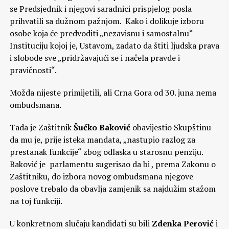
se Predsjednik i njegovi saradnici prispjelog posla
prihvatili sa dužnom pažnjom. Kako i dolikuje izboru
osobe koja će predvoditi „nezavisnu i samostalnu“
Instituciju kojoj je, Ustavom, zadato da štiti ljudska prava
i slobode sve „pridržavajući se i načela pravde i
pravičnosti“.
Možda nijeste primijetili, ali Crna Gora od 30. juna nema
ombudsmana.
Tada je Zaštitnik
Šućko Baković
obavijestio Skupštinu
da mu je, prije isteka mandata, „nastupio razlog za
prestanak funkcije“ zbog odlaska u starosnu penziju.
Baković je parlamentu sugerisao da bi , prema Zakonu o
Zaštitniku, do izbora novog ombudsmana njegove
poslove trebalo da obavlja zamjenik sa najdužim stažom
na toj funkciji.
U konkretnom slučaju kandidati su bili
Zdenka Perović
i