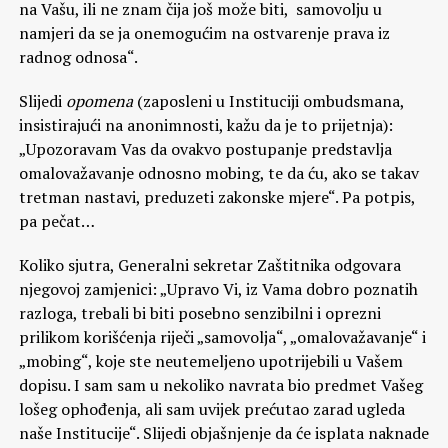
na Vašu, ili ne znam čija još može biti, samovolju u
namjeri da se ja onemogućim na ostvarenje prava iz
radnog odnosa“.
Slijedi
opomena
(zaposleni u Instituciji ombudsmana,
insistirajući na anonimnosti, kažu da je to prijetnja):
„Upozoravam Vas da ovakvo postupanje predstavlja
omalovažavanje odnosno mobing, te da ću, ako se takav
tretman nastavi, preduzeti zakonske mjere“. Pa potpis,
pa pečat…
Koliko sjutra, Generalni sekretar Zaštitnika odgovara
njegovoj zamjenici: „Upravo Vi, iz Vama dobro poznatih
razloga, trebali bi biti posebno senzibilni i oprezni
prilikom korišćenja riječi „samovolja“, „omalovažavanje“ i
„mobing“, koje ste neutemeljeno upotrijebili u Vašem
dopisu. I sam sam u nekoliko navrata bio predmet Vašeg
lošeg ophođenja, ali sam uvijek prećutao zarad ugleda
naše Institucije“. Slijedi objašnjenje da će isplata naknade