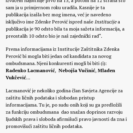
izvučem najbitnije prvo na 15, a potom na 12 strana što
sam ja u primjernom roku uradila. Kasnije je ta
publikacija izašla bez mog imena, već je navedeno
isključivo ime Zdenke Perović ispred naše
Institucije
a
publikacija je 90 odsto bila ta moja sažeta informacija, a
preostalih 10 odsto bio je naš zajednički rad“.
Prema informacijama iz Institucije Zaštitnika Zdenka
Perović bi mogla biti jedan od kandidata za novog
ombudsmana. Njeni konkurenti mogli bi biti (i):
Radenko Lacmanović
,
Nebojša Vučinić
,
Mladen
Vukčević
…
Lacmanović je nekoliko godina član Savjeta Agencije za
zaštitu ličnih podataka i slobodan pristup
informacijama. Tu je, po sudu onih koji su ga predložili
za funkciju ombudsmana dao snažan doprinos razvoju
ljudskih prava i sloboda afirmišući pravo javnosti da zna i
promovišući zaštitu ličnih podataka.