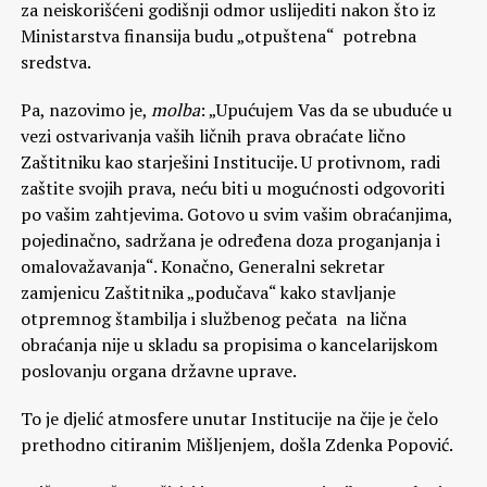
za neiskorišćeni godišnji odmor uslijediti nakon što iz
Ministarstva finansija budu „otpuštena“ potrebna
sredstva.
Pa, nazovimo je,
molba
: „Upućujem Vas da se ubuduće u
vezi ostvarivanja vaših ličnih prava obraćate lično
Zaštitniku kao starješini Institucije. U protivnom, radi
zaštite svojih prava, neću biti u mogućnosti odgovoriti
po vašim zahtjevima. Gotovo u svim vašim obraćanjima,
pojedinačno, sadržana je određena doza proganjanja i
omalovažavanja“. Konačno, Generalni sekretar
zamjenicu Zaštitnika „podučava“ kako stavljanje
otpremnog štambilja i službenog pečata na lična
obraćanja nije u skladu sa propisima o kancelarijskom
poslovanju organa državne uprave.
To je djelić atmosfere unutar Institucije na čije je čelo
prethodno citiranim Mišljenjem, došla Zdenka Popović.