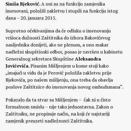
Siniša Bjeković
. A oni su na funkciju zamjenika
imenovani, položili zakletvu i stupili na funkciju istog
dana – 20. januara 2015.
Suprotno očekivanjima da će odluku o imenovanju
vršioca dužnosti Zaštitnika do izbora Bakovićevog
nasljednika donijeti, ako ne plenum, a ono makar
nadležni skupštinski odbor, posao je završen u kabinetu
Generalnog sekretara Skupštine
Aleksandra
Jovićevića
. Pisanim Mišljenjem u kome stoji kako
„imajući u vidu da je Perović položila zakletvu prije
Bjekovića, po našem mišljenju, ona treba da obavlja
poslove Zaštitnice do imenovanja novog ombudsmana“.
Pokazalo da ta stvar sa Mišljenjem – čak ni u čisto
formalnom smislu – nije tako jednostavna. Zakon o
Zaštitniku, ne propisuje način, na koji će najstariji
zamjenik preuzeti nadležnosti Zaštitnika.