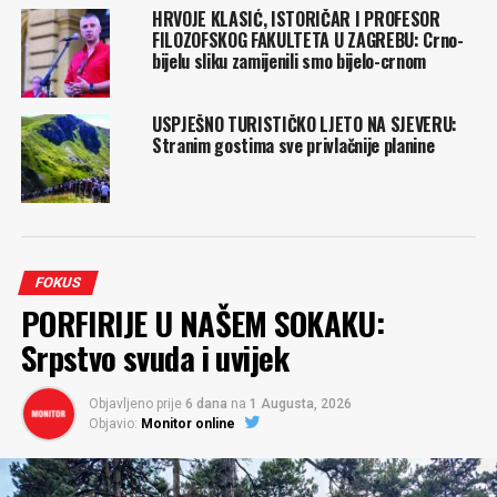
HRVOJE KLASIĆ, ISTORIČAR I PROFESOR
FILOZOFSKOG FAKULTETA U ZAGREBU: Crno-
bijelu sliku zamijenili smo bijelo-crnom
USPJEŠNO TURISTIČKO LJETO NA SJEVERU:
Stranim gostima sve privlačnije planine
FOKUS
PORFIRIJE U NAŠEM SOKAKU:
Srpstvo svuda i uvijek
Objavljeno prije
6 dana
na
1 Augusta, 2026
Objavio:
Monitor online