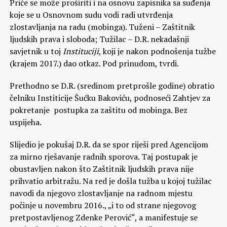
Priče se može proširiti i na osnovu zapisnika sa suđenja
koje se u Osnovnom sudu vodi radi utvrđenja
zlostavljanja na radu (mobinga). Tuženi – Zaštitnik
ljudskih prava i sloboda; Tužilac – D.R. nekadašnji
savjetnik u toj
Instituciji
, koji je nakon podnošenja tužbe
(krajem 2017.) dao otkaz. Pod prinudom, tvrdi.
Prethodno se D.R. (sredinom pretprošle godine) obratio
čelniku Institicije Šućku Bakoviću, podnoseći Zahtjev za
pokretanje postupka za zaštitu od mobinga. Bez
uspijeha.
Slijedio je pokušaj D.R. da se spor riješi pred Agencijom
za mirno rješavanje radnih sporova. Taj postupak je
obustavljen nakon što Zaštitnik ljudskih prava nije
prihvatio arbitražu. Na red je došla tužba u kojoj tužilac
navodi da njegovo zlostavljanje na radnom mjestu
počinje u novembru 2016., „i to od strane njegovog
pretpostavljenog Zdenke Perović“, a manifestuje se