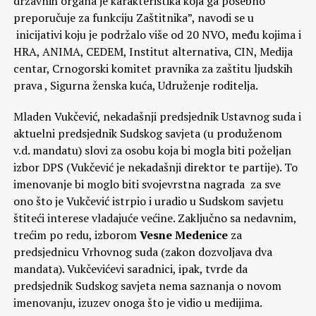
državnih organa je karakteristika koja ga posebno
preporučuje za funkciju Zaštitnika”, navodi se u
inicijativi koju je podržalo više od 20 NVO, među kojima i
HRA, ANIMA, CEDEM, Institut alternativa, CIN, Medija
centar, Crnogorski komitet pravnika za zaštitu ljudskih
prava , Sigurna ženska kuća, Udruženje roditelja.
Mladen Vukčević, nekadašnji predsjednik Ustavnog suda i
aktuelni predsjednik Sudskog savjeta (u produženom
v.d. mandatu) slovi za osobu koja bi mogla biti poželjan
izbor DPS (Vukčević je nekadašnji direktor te partije). To
imenovanje bi moglo biti svojevrstna nagrada za sve
ono što je Vukčević istrpio i uradio u Sudskom savjetu
štiteći interese vladajuće većine. Zaključno sa nedavnim,
trećim po redu, izborom
Vesne Medenice
za
predsjednicu Vrhovnog suda (zakon dozvoljava dva
mandata). Vukčevićevi saradnici, ipak, tvrde da
predsjednik Sudskog savjeta nema saznanja o novom
imenovanju, izuzev onoga što je vidio u medijima.