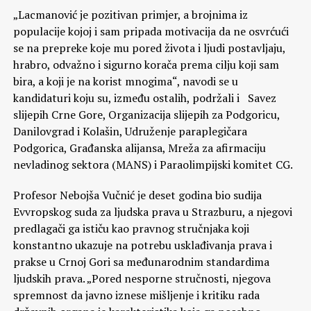
„Lacmanović je pozitivan primjer, a brojnima iz
populacije kojoj i sam pripada motivacija da ne osvrćući
se na prepreke koje mu pored života i ljudi postavljaju,
hrabro, odvažno i sigurno korača prema cilju koji sam
bira, a koji je na korist mnogima“, navodi se u
kandidaturi koju su, između ostalih, podržali i Savez
slijepih Crne Gore, Organizacija slijepih za Podgoricu,
Danilovgrad i Kolašin, Udruženje paraplegičara
Podgorica, Građanska alijansa, Mreža za afirmaciju
nevladinog sektora (MANS) i Paraolimpijski komitet CG.
Profesor Nebojša Vučnić je deset godina bio sudija
Evvropskog suda za ljudska prava u Strazburu, a njegovi
predlagači ga ističu kao pravnog stručnjaka koji
konstantno ukazuje na potrebu usklađivanja prava i
prakse u Crnoj Gori sa međunarodnim standardima
ljudskih prava. „Pored nesporne stručnosti, njegova
spremnost da javno iznese mišljenje i kritiku rada