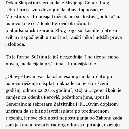
Dok u Skupštini vjeruju da je Mišljenje Generalnog
sekretara sasvim dovoljno da obavi taj posao, iz
Ministarstva finansija traže da im se dostavi „odluka“ na
osnovu koje će Zdenki Perović obračunati
ombudsmansku zaradu. Zbog toga su kasnile plate za
svih 37 zapošljenih u Instituciji Zaštitnika ljudskih prava
i sloboda.
To je forma. Suština je još nezgodnija. I ne tiče se samo
novca, mada cijela priča ima i finansijski dio.
„Obavještavam vas da još nijesam primila uplatu po
osnovu rješenja o isplati naknade za neiskorišćeni
godišnji odmor za 2016. godinu“, stoji u Urgenciji koju je
zamjenica Zdenka Perović, početkom juna, uputila
Generalnom sekretaru Zaštitnika I. K., „Ovim dopisom
urgiram da se hitno izvrši isplata po predmetnom
rješenju, jer sve okolnosti nepostupanja po Zakonu kada
sam ja i moja prava iz radnog odnosa u pitanju, ukazuju