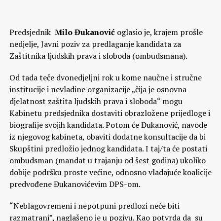
Predsjednik
Milo Đukanović
oglasio je, krajem prošle
nedjelje, Javni poziv za predlaganje kandidata za
Zaštitnika ljudskih prava i sloboda (ombudsmana).
Od tada teče dvonedjeljni rok u kome naučne i stručne
institucije i nevladine organizacije „čija je osnovna
djelatnost zaštita ljudskih prava i sloboda“ mogu
Kabinetu predsjednika dostaviti obrazložene prijedloge i
biografije svojih kandidata. Potom će Đukanović, navode
iz njegovog kabineta, obaviti dodatne konsultacije da bi
Skupštini predložio jednog kandidata. I taj/ta će postati
ombudsman (mandat u trajanju od šest godina) ukoliko
dobije podršku proste većine, odnosno vladajuće koalicije
predvođene Đukanovićevim DPS-om.
“Neblagovremeni i nepotpuni predlozi neće biti
razmatrani”, naglašeno je u pozivu. Kao potvrda da su