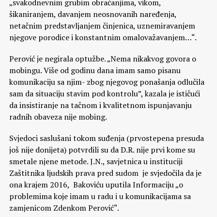
„svakodnevnim grubim obraćanjima, vikom,
šikaniranjem, davanjem neosnovanih naređenja,
netačnim predstavljanjem činjenica, uznemiravanjem
njegove porodice i konstantnim omalovažavanjem…“.
Perović je negirala optužbe. „Nema nikakvog govora o
mobingu. Više od godinu dana imam samo pisanu
komunikaciju sa njim- zbog njegovog ponašanja odlučila
sam da situaciju stavim pod kontrolu”, kazala je ističući
da insistiranje na tačnom i kvalitetnom ispunjavanju
radnih obaveza nije mobing.
Svjedoci saslušani tokom suđenja (prvostepena presuda
još nije donijeta) potvrdili su da D.R. nije prvi kome su
smetale njene metode. J.N., savjetnica u instituciji
Zaštitnika ljudskih prava pred sudom je svjedočila da je
ona krajem 2016, Bakoviću uputila Informaciju „o
problemima koje imam u radu i u komunikacijama sa
zamjenicom Zdenkom Perović“.